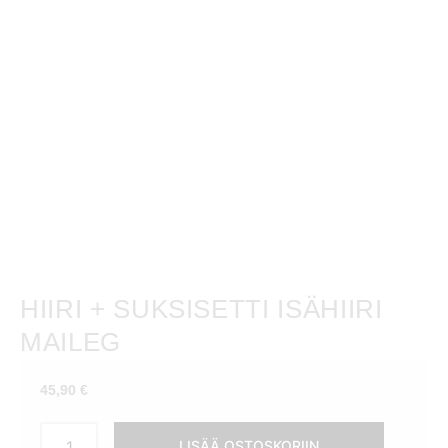
HIIRI + SUKSISETTI ISÄHIIRI
MAILEG
45,90
€
Hiiri
LISÄÄ OSTOSKORIIN