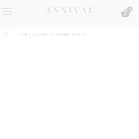
Skip
0
to
content
Annival
Sisustus
Lifestyle-
&
HIIRI + SUKSISETTI ISÄHIIRI MAILEG
&
muoti
sisustusverkkokauppa