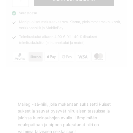
+
suksisetti
Varastossa
isähiiri
Monipuoliset maksutavat
mm. Klarna, yleisimmät maksukortit,
Maileg
verkkopankit ja MobilePay
määrä
Toimituskulut
alkaen 4,90 €. Yli 140 € tilaukset
toimituskuluitta (ei huonekalut ja matot)
Maileg -isä-hiiri, jolla mukanaan suksisetti Puiset
sukset ja sauvat pysyvät hiirulaisen tassuissa ja
jaloissa kuminauhojen avulla. Lämpimään
neulepaitaan ja pipoon pukeutunut hiiri on
valmiina talviseen seikkailuun!