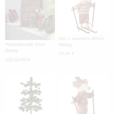
Hiiri + suksisetti äitihiiri
Piparkakkutalo 21cm
Maileg
Maileg
45,90
€
Nykyinen
Alkuperäinen
4,00
€
5,90
€
hinta
hinta
on:
oli:
4,00 €.
5,90 €.