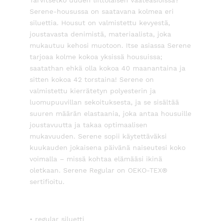
Serene-housussa on saatavana kolmea eri
siluettia. Housut on valmistettu kevyestä,
joustavasta denimistä, materiaalista, joka
mukautuu kehosi muotoon. Itse asiassa Serene
tarjoaa kolme kokoa yksissä housuissa;
saatathan ehkä olla kokoa 40 maanantaina ja
sitten kokoa 42 torstaina! Serene on
valmistettu kierrätetyn polyesterin ja
luomupuuvillan sekoituksesta, ja se sisältää
suuren määrän elastaania, joka antaa housuille
joustavuutta ja takaa optimaalisen
mukavuuden. Serene sopii käytettäväksi
kuukauden jokaisena päivänä naiseutesi koko
voimalla – missä kohtaa elämääsi ikinä
oletkaan. Serene Regular on OEKO-TEX®
sertifioitu.
• regular siluetti