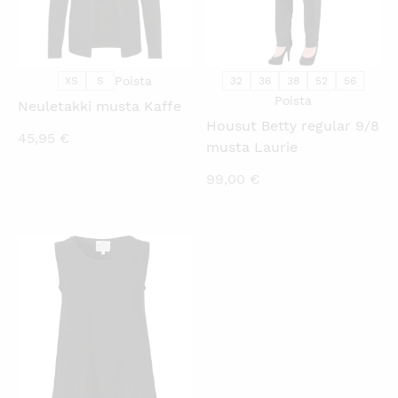
Poista
XS
S
32
36
38
52
56
Poista
Neuletakki musta Kaffe
Housut Betty regular 9/8
45,95
€
musta Laurie
99,00
€
KATSO PIKANÄKYMÄ