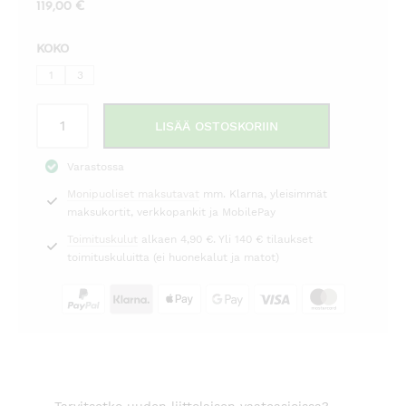
119,00
€
KOKO
1
3
Housut
LISÄÄ OSTOSKORIIN
Serene
regular
Varastossa
9/8
Monipuoliset maksutavat
mm. Klarna, yleisimmät
musta
maksukortit, verkkopankit ja MobilePay
Laurie
määrä
Toimituskulut
alkaen 4,90 €. Yli 140 € tilaukset
toimituskuluitta (ei huonekalut ja matot)
Tarvitsetko uuden liittolaisen vaateasioissa?