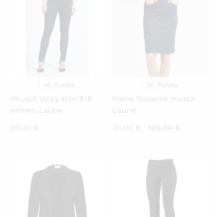
Poista
Poista
48
38
Housut Vicky slim 9/8
Hame Susanne musta
sininen Laurie
Laurie
Nykyinen
Alkuperä
99,00
€
30,00
€
109,00
€
hinta
hinta
on:
oli:
30,00 €.
109,00 €.
KATSO PIKANÄKYMÄ
KATSO PIKANÄKYMÄ