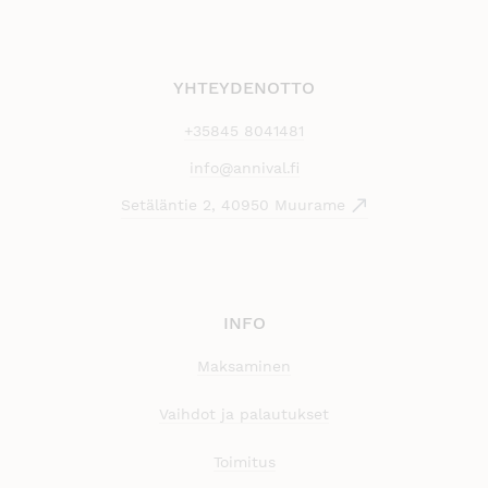
YHTEYDENOTTO
+35845 8041481
info@annival.fi
Setäläntie 2, 40950 Muurame
INFO
Maksaminen
Vaihdot ja palautukset
Toimitus