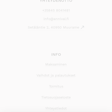
YHTEYDENOTTO
+35845 8041481
info@annival.fi
Setäläntie 2, 40950 Muurame
INFO
Maksaminen
Vaihdot ja palautukset
Toimitus
Tietosuojaseloste
Yhteystiedot