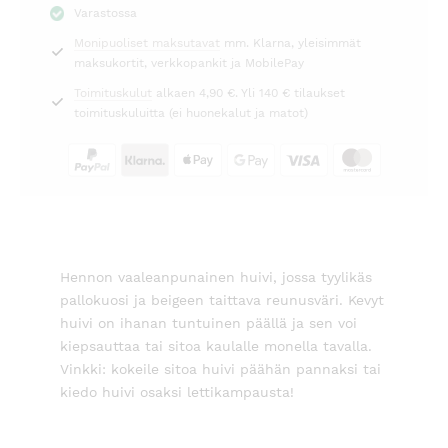
Varastossa
määrä
Monipuoliset maksutavat
mm. Klarna, yleisimmät
maksukortit, verkkopankit ja MobilePay
Toimituskulut
alkaen 4,90 €. Yli 140 € tilaukset
toimituskuluitta (ei huonekalut ja matot)
Hennon vaaleanpunainen huivi, jossa tyylikäs
pallokuosi ja beigeen taittava reunusväri. Kevyt
huivi on ihanan tuntuinen päällä ja sen voi
kiepsauttaa tai sitoa kaulalle monella tavalla.
Vinkki: kokeile sitoa huivi päähän pannaksi tai
kiedo huivi osaksi lettikampausta!