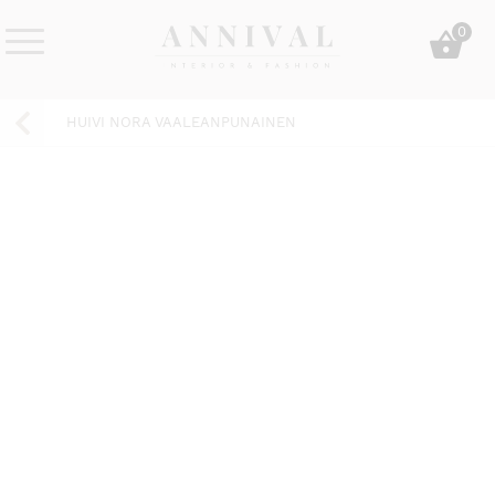
Skip
0
to
content
Annival
Sisustus
Lifestyle-
&
HUIVI NORA VAALEANPUNAINEN
&
muoti
sisustusverkkokauppa