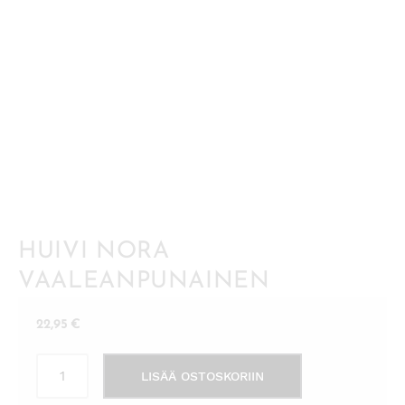
HUIVI NORA
VAALEANPUNAINEN
22,95
€
Huivi
LISÄÄ OSTOSKORIIN
Nora
vaaleanpunainen