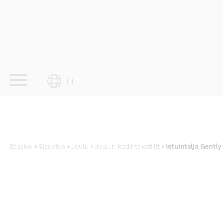
Skip
to
content
FI
Etusivu
›
Sisustus
›
Joulu
›
Joulun kodintekstiilit
› Istuintalja Gently