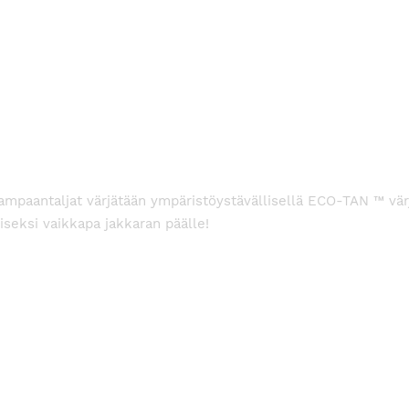
 lampaantaljat värjätään ympäristöystävällisellä ECO-TAN ™ vär
liseksi vaikkapa jakkaran päälle!