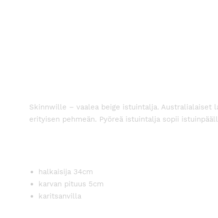
Skinnwille – vaalea beige istuintalja. Australialaiset
erityisen pehmeän. Pyöreä istuintalja sopii istuinpääl
halkaisija 34cm
karvan pituus 5cm
karitsanvilla