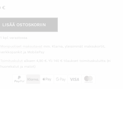
0
€
ntalja
LISÄÄ OSTOSKORIIN
ly
ea
1 kpl varastossa
e
Monipuoliset maksutavat
mm. Klarna, yleisimmät maksukortit,
nwille
verkkopankit ja MobilePay
rä
Toimituskulut
alkaen 4,90 €. Yli 140 € tilaukset toimituskuluitta (ei
huonekalut ja matot)