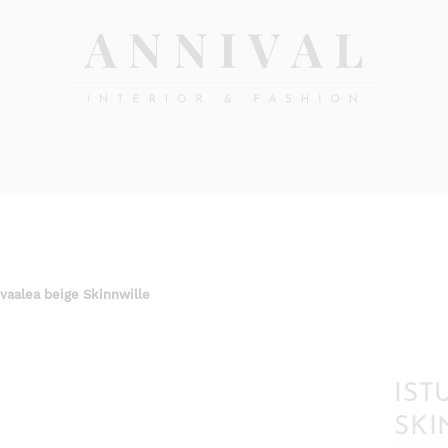
Annival
Sisustus
&
Lifestyle-
muoti
&
sisustusverkkokauppa
 vaalea beige Skinnwille
IST
SKI