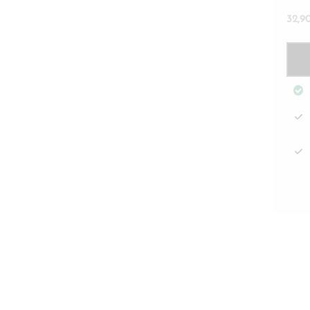
32,9
Istui
Gent
vaal
beig
Skin
mää