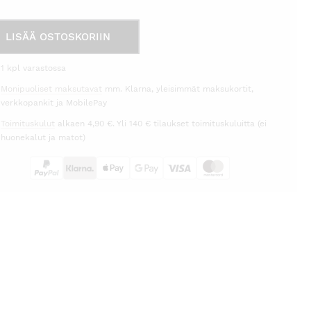
timatto
LISÄÄ OSTOSKORIIN
r
1 kpl varastossa
Monipuoliset maksutavat
mm. Klarna, yleisimmät maksukortit,
x200
verkkopankit ja MobilePay
rä
Toimituskulut
alkaen 4,90 €. Yli 140 € tilaukset toimituskuluitta (ei
huonekalut ja matot)