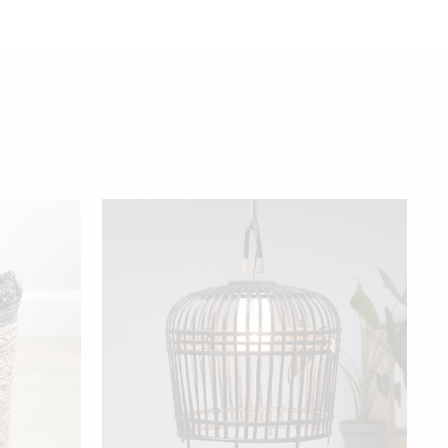
Ä
TTEELLA
AMPI
NNELMA.