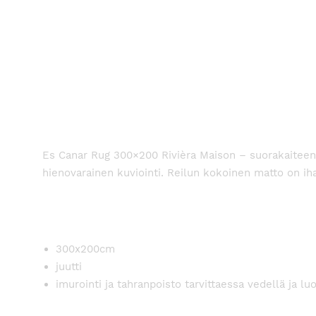
Es Canar Rug 300×200 Rivièra Maison – suorakaiteen m
hienovarainen kuviointi. Reilun kokoinen matto on i
300x200cm
juutti
imurointi ja tahranpoisto tarvittaessa vedellä ja l