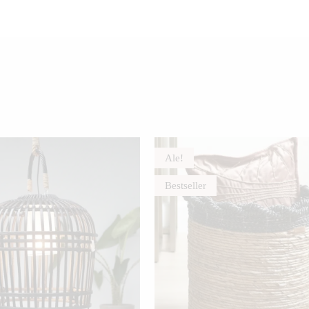
Ale!
Bestseller
TÄLL
TUO
ON
USE
MUU