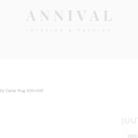
Annival
Sisustus
&
Lifestyle-
muoti
&
sisustusverkkokauppa
 Es Canar Rug 300×200
JUU
1099