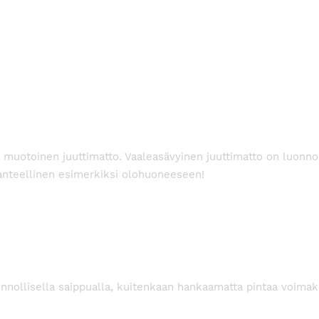
uotoinen juuttimatto. Vaaleasävyinen juuttimatto on luonnoll
hanteellinen esimerkiksi olohuoneeseen!
uonnollisella saippualla, kuitenkaan hankaamatta pintaa voimak