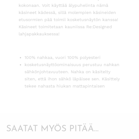
kokonaan. Voit käyttää älypuhelinta nämä
käsineet kädessä, sillä molempien käsineiden
etusormien pää toimii kosketusnäytön kanssa!
Käsineet toimitetaan kauniissa Re:Designed
lahjapakkauksessa!
100% nahkaa, vuori 100% polyesteri
kosketusnäyttöominaisuus perustuu nahkan
sähkönjohtavuuteen. Nahka on käsitelty
siten, että ihon sähkö läpäisee sen. Käsittely
tekee nahasta hiukan mattapintaisen
SAATAT MYÖS PITÄÄ...