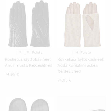
KATSO PIKANÄKYMÄ
KATSO PIKANÄKYMÄ
Poista
Poista
S
M
M
Kosketusnäyttökäsineet
Kosketusnäyttökäsineet
Anur musta Re:designed
Adda konjakinruskea
Re:designed
74,95
€
74,95
€
KATSO PIKANÄKYMÄ
KATSO PIKANÄKYMÄ