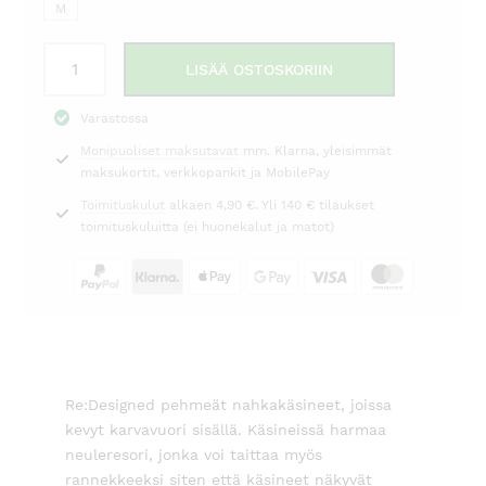
M
Kosketusnäyttökäsineet
LISÄÄ OSTOSKORIIN
Adda
musta
Varastossa
Re:designed
Monipuoliset maksutavat
mm. Klarna, yleisimmät
määrä
maksukortit, verkkopankit ja MobilePay
Toimituskulut
alkaen 4,90 €. Yli 140 € tilaukset
toimituskuluitta (ei huonekalut ja matot)
Re:Designed pehmeät nahkakäsineet, joissa
kevyt karvavuori sisällä. Käsineissä harmaa
neuleresori, jonka voi taittaa myös
rannekkeeksi siten että käsineet näkyvät