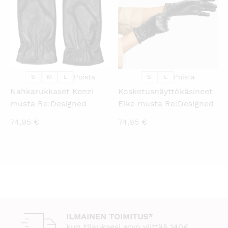
Poista
Poista
S
M
L
S
L
Nahkarukkaset Kenzi
Kosketusnäyttökäsineet
musta Re:Designed
Elke musta Re:Designed
74,95
€
74,95
€
ILMAINEN TOIMITUS*
kun tilauksesi arvo ylittää 140€