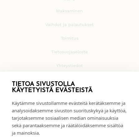
Maksaminen
Vaihdot ja palautukset
Toimitus
Tietosuojaseloste
Yhteystiedot
TIETOA SIVUSTOLLA
KÄYTETYISTÄ EVÄSTEISTÄ
Käytämme sivustollamme evästeitä kerätäksemme ja
analysoidaksemme sivuston suorituskykyä ja käyttöä,
tarjotaksemme sosiaalisen median ominaisuuksia
sekä parantaaksemme ja räätälöidäksemme sisältöä
ja mainoksia.