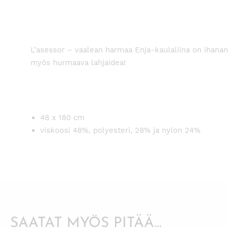
L’asessor – vaalean harmaa Enja-kaulaliina on ihanan 
myös hurmaava lahjaidea!
48 x 180 cm
viskoosi 48%, polyesteri, 28% ja nylon 24%
SAATAT MYÖS PITÄÄ...