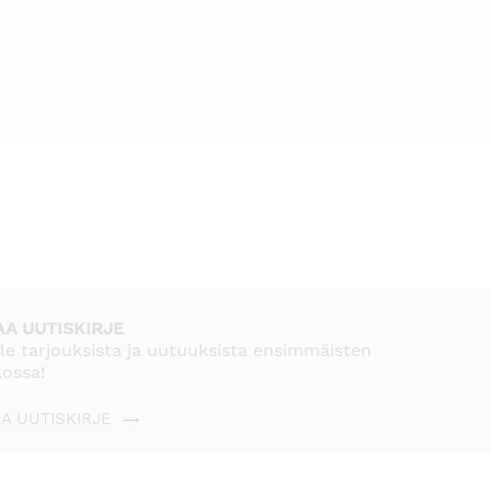
AA UUTISKIRJE
le tarjouksista ja uutuuksista ensimmäisten
kossa!
AA UUTISKIRJE