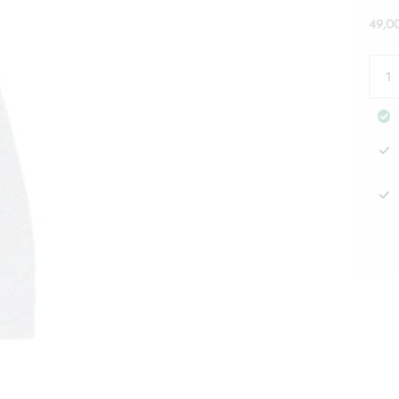
49,
Kaul
Enja
vaal
Lase
mää