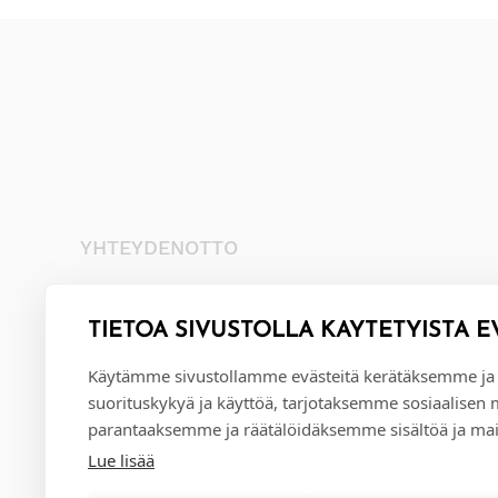
YHTEYDENOTTO
+35845 8041481
info@annival.fi
TIETOA SIVUSTOLLA KÄYTETYISTÄ E
Setäläntie 2, 40950 Muurame
Käytämme sivustollamme evästeitä kerätäksemme ja
suorituskykyä ja käyttöä, tarjotaksemme sosiaalisen
parantaaksemme ja räätälöidäksemme sisältöä ja mai
Lue lisää