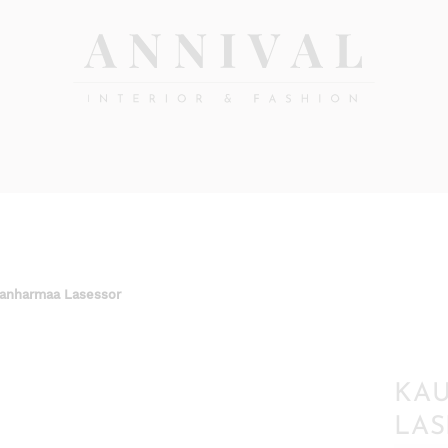
Annival
Sisustus
&
Lifestyle-
muoti
&
sisustusverkkokauppa
leanharmaa Lasessor
KAU
LAS