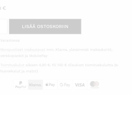
00
€
aliina
LISÄÄ OSTOSKORIIN
eanharmaa
Varastossa
ssor
Monipuoliset maksutavat
mm. Klarna, yleisimmät maksukortit,
rä
verkkopankit ja MobilePay
Toimituskulut
alkaen 4,90 €. Yli 140 € tilaukset toimituskuluitta (ei
huonekalut ja matot)