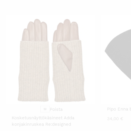
TÄLLÄ
TUOTTEELLA
ON
USEAMPI
MUUNNELMA.
VOIT
TEHDÄ
VALINNAT
TUOTTEEN
SIVULLA.
Pipo Enna 
Poista
M
Kosketusnäyttökäsineet Adda
34,00
€
konjakinruskea Re:designed