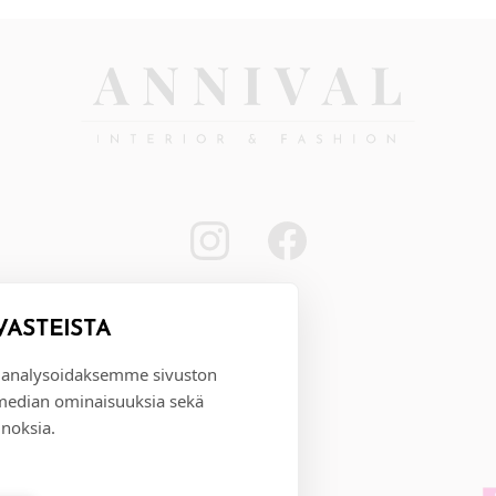
VÄSTEISTÄ
 analysoidaksemme sivuston
 median ominaisuuksia sekä
noksia.