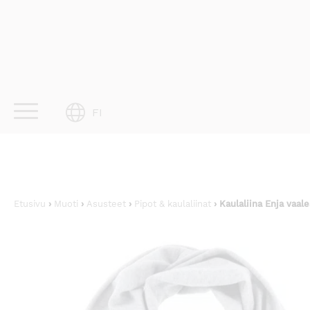
Skip
to
content
FI
Etusivu
›
Muoti
›
Asusteet
›
Pipot & kaulaliinat
› Kaulaliina Enja vaa