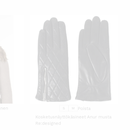
TÄLLÄ
TUOTTEELLA
ON
USEAMPI
MUUNNELMA.
VOIT
TEHDÄ
VALINNAT
TUOTTEEN
SIVULLA.
inen
Poista
S
M
Kosketusnäyttökäsineet Anur musta
Re:designed