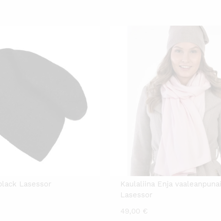
black Lasessor
Kaulaliina Enja vaaleanpuna
Lasessor
49,00
€