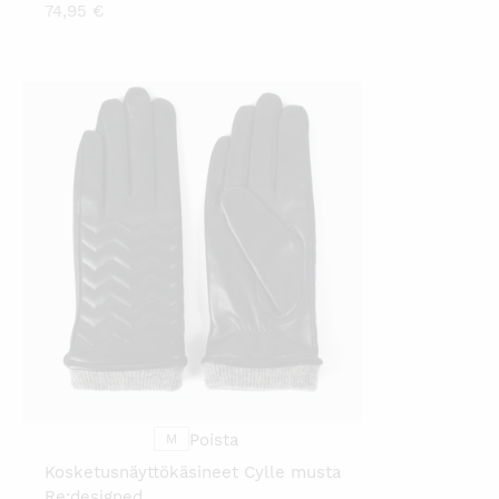
74,95
€
TÄLLÄ
TUOTTEELLA
ON
USEAMPI
MUUNNELMA.
VOIT
TEHDÄ
VALINNAT
TUOTTEEN
SIVULLA.
Poista
M
Kosketusnäyttökäsineet Cylle musta
Re:designed