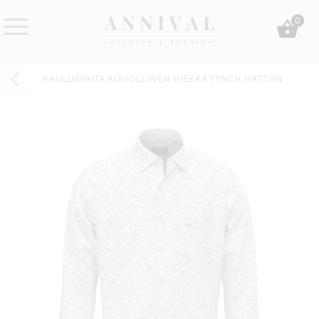
Skip
0
to
content
Annival
Sisustus
Lifestyle-
&
KAULUSPAITA KUVIOLLINEN HIEKKA FYNCH HATTON
&
muoti
sisustusverkkokauppa