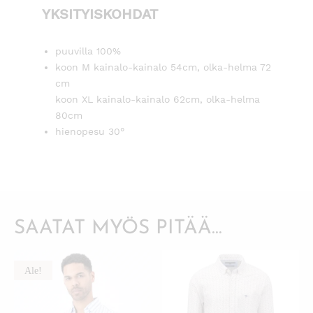
YKSITYISKOHDAT
puuvilla 100%
koon M kainalo-kainalo 54cm, olka-helma 72
cm
koon XL kainalo-kainalo 62cm, olka-helma
80cm
hienopesu 30°
SAATAT MYÖS PITÄÄ...
Ale!
KATSO PIKANÄKYMÄ
KATSO PIKANÄKYMÄ