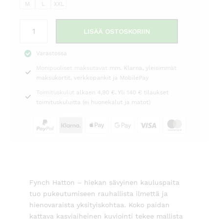
M
L
XXL
Kauluspaita
LISÄÄ OSTOSKORIIN
kuviollinen
hiekka
Varastossa
Fynch
Monipuoliset maksutavat
mm. Klarna, yleisimmät
Hatton
maksukortit, verkkopankit ja MobilePay
määrä
Toimituskulut
alkaen 4,90 €. Yli 140 € tilaukset
toimituskuluitta (ei huonekalut ja matot)
Fynch Hatton – hiekan sävyinen kauluspaita
tuo pukeutumiseen rauhallista ilmettä ja
hienovaraista yksityiskohtaa. Koko paidan
kattava kasviaiheinen kuviointi tekee mallista