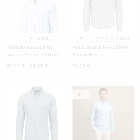
Poista
Poista
M
M
L
XXL
3XL
Pellavakauluspaita
Kauluspaita kuviollinen
sininen Fynch Hatton
Fynch Hatton
Nykyinen
Alkuperäinen
59,00
€
84,95
€
74,95
€
hinta
hinta
on:
oli:
59,00 €.
84,95 €.
Ale!
KATSO PIKANÄKYMÄ
KATSO PIKANÄKYMÄ