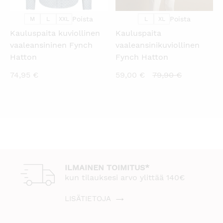
Poista
Poista
M
L
XXL
L
XL
Kauluspaita kuviollinen
Kauluspaita
vaaleansininen Fynch
vaaleansinikuviollinen
Hatton
Fynch Hatton
Nykyinen
Alkuperäi
74,95
€
59,00
€
79,90
€
hinta
hinta
on:
oli:
59,00 €.
79,90 €.
ILMAINEN TOIMITUS*
kun tilauksesi arvo ylittää 140€
LISÄTIETOJA