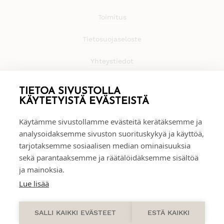
Toimitus
Tietosuojaseloste
Yhteystiedot
TIETOA SIVUSTOLLA
KÄYTETYISTÄ EVÄSTEISTÄ
Käytämme sivustollamme evästeitä kerätäksemme ja
analysoidaksemme sivuston suorituskykyä ja käyttöä,
tarjotaksemme sosiaalisen median ominaisuuksia
sekä parantaaksemme ja räätälöidäksemme sisältöä
ja mainoksia.
Lue lisää
0
SALLI KAIKKI EVÄSTEET
ESTÄ KAIKKI