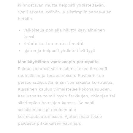
kiinnostavan mutta helposti yhdisteltävän.
Sopii arkeen, työhön ja siistimpiin vapaa-ajan
hetkiin.
valkoisella pohjalla hillitty kasviaiheinen
kuosi
rintatasku tuo rentoa ilmettä
ajaton ja helposti yhdisteltävä tyyli
Monikäyttöinen vaatekaapin peruspaita
Paidan pehmeä värimaailma tekee ilmeestä
rauhallisen ja tasapainoisen. Kuviointi tuo
persoonallisuutta ilman voimakasta kontrastia.
Klassinen kaulus viimeistelee kokonaisuuden.
Kauluspaita toimii hyvin farkkujen, chinojen tai
siistimpien housujen kanssa. Se sopii
sellaisenaan tai neuleen alle
kerrospukeutumiseen. Ajaton malli tekee
paidasta pitkäikäisen valinnan.