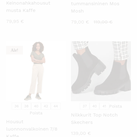
Keinonahkahousut
tummansininen Mos
musta Kaffe
Mosh
79,95
€
Nykyinen
Alkuperäi
79,00
€
119,00
€
hinta
hinta
on:
oli:
79,00 €.
119,00 €.
Ale!
KATSO PIKANÄKYMÄ
KATSO PIKANÄKYMÄ
Poista
36
38
40
42
44
37
40
41
Poista
Nilkkurit Top Notch
Housut
Skechers
luonnonvalkoinen 7/8
139,00
€
Kaffe