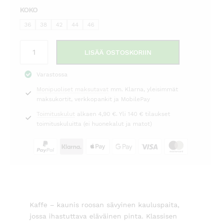
KOKO
on:
oli:
40,00 €.
79,95 €.
36
38
42
44
46
Kauluspaita
LISÄÄ OSTOSKORIIN
roosa
Kaffe
Varastossa
määrä
Monipuoliset maksutavat
mm. Klarna, yleisimmät
maksukortit, verkkopankit ja MobilePay
Toimituskulut
alkaen 4,90 €. Yli 140 € tilaukset
toimituskuluitta (ei huonekalut ja matot)
Kaffe – kaunis roosan sävyinen kauluspaita,
jossa ihastuttava eläväinen pinta. Klassisen