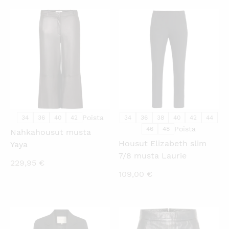
KATSO PIKANÄKYMÄ
KATSO PIKANÄKYMÄ
Poista
34
36
40
42
34
36
38
40
42
44
Poista
46
48
Nahkahousut musta
Housut Elizabeth slim
Yaya
7/8 musta Laurie
229,95
€
109,00
€
KATSO PIKANÄKYMÄ
KATSO PIKANÄKYMÄ