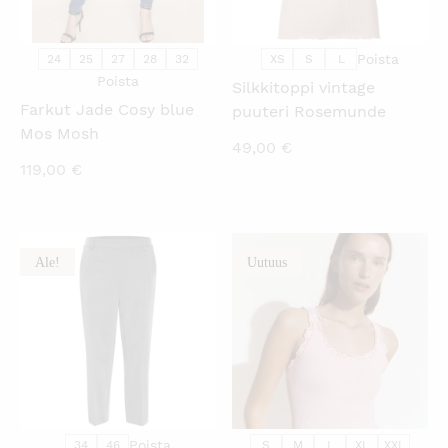
Poista
24
25
27
28
32
XS
S
L
Poista
Silkkitoppi vintage
Farkut Jade Cosy blue
puuteri Rosemunde
Mos Mosh
49,00
€
119,00
€
Ale!
Uutuus
KATSO PIKANÄKYMÄ
KATSO PIKANÄKYMÄ
Poista
34
46
S
M
L
XL
XXL