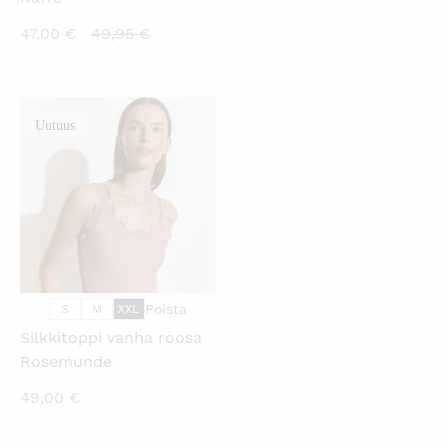
Nykyinen
Alkuperäinen
47,00
€
49,95
€
hinta
hinta
on:
oli:
47,00 €.
49,95 €.
Uutuus
KATSO PIKANÄKYMÄ
Poista
S
M
XXL
Silkkitoppi vanha roosa
Rosemunde
49,00
€