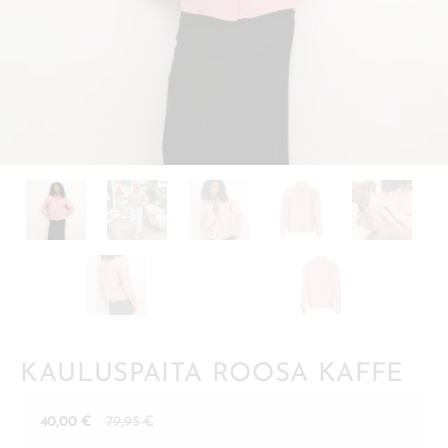
KAULUSPAITA ROOSA KAFFE
Nykyinen
Alkuperäinen
40,00
€
79,95
€
hinta
hinta