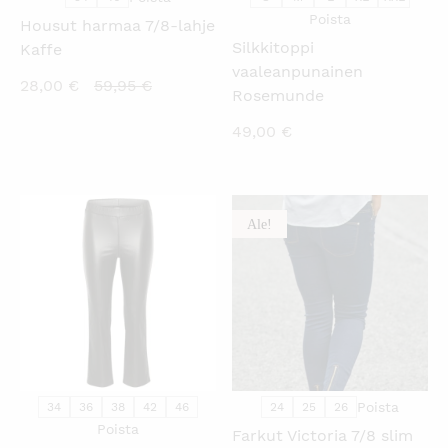
Poista
Housut harmaa 7/8-lahje
Silkkitoppi
Kaffe
vaaleanpunainen
Nykyinen
Alkuperäinen
28,00
€
59,95
€
Rosemunde
hinta
hinta
49,00
€
on:
oli:
28,00 €.
59,95 €.
Ale!
KATSO PIKANÄKYMÄ
KATSO PIKANÄKYMÄ
Poista
34
36
38
42
46
24
25
26
Poista
Farkut Victoria 7/8 slim