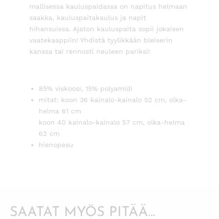
mallisessa kauluspaidassa on napitus helmaan
saakka, kauluspaitakaulus ja napit
hihansuissa. Ajaton kauluspaita sopii jokaisen
vaatekaappiin! Yhdistä tyylikkään bleiserin
kanssa tai rennosti neuleen pariksi!
85% viskoosi, 15% polyamidi
mitat: koon 36 kainalo-kainalo 52 cm, olka-
helma 61 cm
koon 40 kainalo-kainalo 57 cm, olka-helma
62 cm
hienopesu
SAATAT MYÖS PITÄÄ...