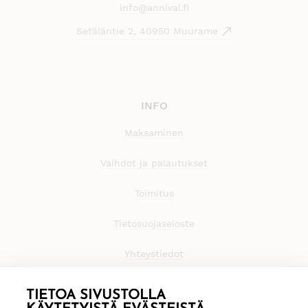
info@annival.fi
Setäläntie 2, 40950 Muurame
INFO
Maksaminen
Vaihdot ja palautukset
Toimitus
Tietosuojaseloste
Yhteystiedot
TIETOA SIVUSTOLLA