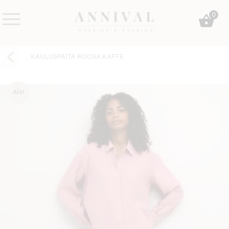
Skip
0
to
content
Annival
Sisustus
Lifestyle-
&
KAULUSPAITA ROOSA KAFFE
&
muoti
sisustusverkkokauppa
Ale!