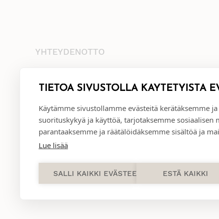
YHTEYDENOTTO
+35845 8041481
info@annival.fi
TIETOA SIVUSTOLLA KÄYTETYISTÄ E
Setäläntie 2, 40950 Muurame
Käytämme sivustollamme evästeitä kerätäksemme ja
suorituskykyä ja käyttöä, tarjotaksemme sosiaalisen
parantaaksemme ja räätälöidäksemme sisältöä ja mai
Lue lisää
SALLI KAIKKI EVÄSTEET
ESTÄ KAIKKI