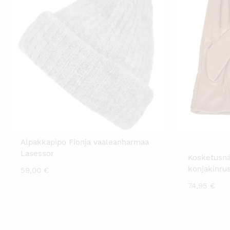
Alpakkapipo Fionja vaaleanharmaa
Lasessor
Kosketusnä
konjakinru
59,00
€
74,95
€