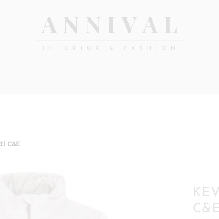
Annival
Sisustus
&
Lifestyle-
muoti
&
sisustusverkkokauppa
tti C&E
KEV
C&