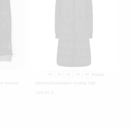
Ä
TÄLLÄ
TTEELLA
TUOTTEELLA
ON
AMPI
USEAMPI
NNELMA.
MUUNNELMA.
VOIT
DÄ
TEHDÄ
NNAT
VALINNAT
TTEEN
TUOTTEEN
LLA.
SIVULLA.
Poista
36
38
40
44
46
le musta
Kevytuntuvatakki musta C&E
229,00
€