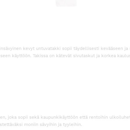
tinsävyinen kevyt untuvatakki sopii täydellisesti kevääseen ja
seen käyttöön. Takissa on kätevät sivutaskut ja korkea kaulu
een, joka sopii sekä kaupunkikäyttöön että rentoihin ulkoiluhe
istettäväksi moniin sävyihin ja tyyleihin.