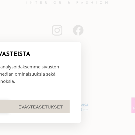
VÄSTEISTÄ
 analysoidaksemme sivuston
 median ominaisuuksia sekä
noksia.
EVÄSTEASETUKSET