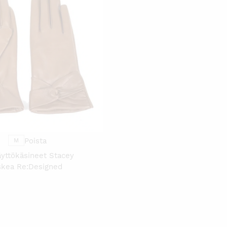
TÄLLÄ
TUOTTEELLA
ON
USEAMPI
MUUNNELMA.
VOIT
TEHDÄ
VALINNAT
TUOTTEEN
SIVULLA.
Poista
M
yttökäsineet Stacey
skea Re:Designed