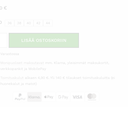
00
€
O
36
38
40
42
44
tuntuvatakki
LISÄÄ OSTOSKORIIN
ea
Varastossa
Monipuoliset maksutavat
mm. Klarna, yleisimmät maksukortit,
rä
verkkopankit ja MobilePay
Toimituskulut
alkaen 4,90 €. Yli 140 € tilaukset toimituskuluitta (ei
huonekalut ja matot)