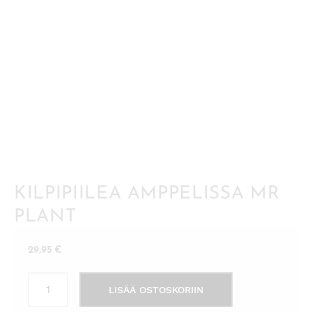
KILPIPIILEA AMPPELISSA MR
PLANT
29,95
€
Kilpipiilea
LISÄÄ OSTOSKORIIN
amppelissa
Mr