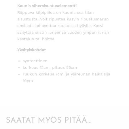
Kaunis vihersisustuselementti
Riippuva kilpipiilea on kaunis osa tilan
sisustusta. Voit ripustaa kasvin ripustusnarun
ansiosta tai asettaa ruukussa hyllylle. Kasvi
säilyttää siistin ilmeensä vuoden ympäri ilman
kastelua tai hoitoa.
Yksityiskohdat
synteettinen
korkeus 12cm, pituus 55cm
ruukun korkeus 7cm, ja yläreunan halkaisija
10cm
SAATAT MYÖS PITÄÄ...