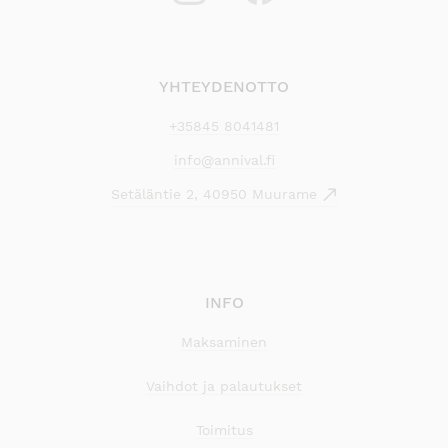
YHTEYDENOTTO
+35845 8041481
info@annival.fi
Setäläntie 2, 40950 Muurame
INFO
Maksaminen
Vaihdot ja palautukset
Toimitus