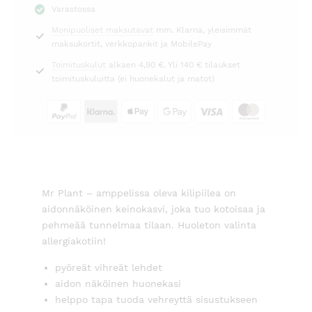
Varastossa
Plant
Monipuoliset maksutavat
mm. Klarna, yleisimmät
määrä
maksukortit, verkkopankit ja MobilePay
Toimituskulut
alkaen 4,90 €. Yli 140 € tilaukset
toimituskuluitta (ei huonekalut ja matot)
Mr Plant – amppelissa oleva kilipiilea on
aidonnäköinen keinokasvi, joka tuo kotoisaa ja
pehmeää tunnelmaa tilaan. Huoleton valinta
allergiakotiin!
pyöreät vihreät lehdet
aidon näköinen huonekasi
helppo tapa tuoda vehreyttä sisustukseen