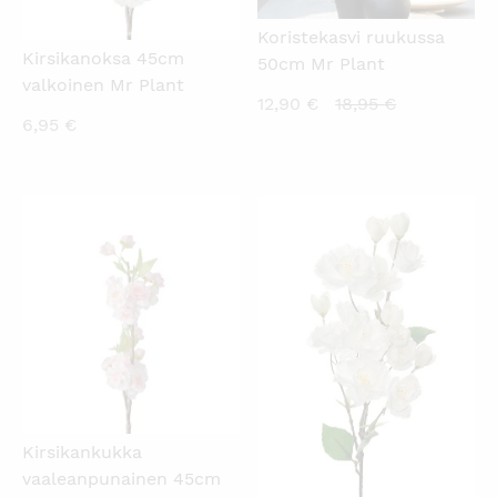
Koristekasvi ruukussa
Kirsikanoksa 45cm
50cm Mr Plant
valkoinen Mr Plant
Nykyinen
Alkuperäin
12,90
€
18,95
€
6,95
€
hinta
hinta
on:
oli:
12,90 €.
18,95 €.
KATSO PIKANÄKYMÄ
KATSO PIKANÄKYMÄ
Kirsikankukka
vaaleanpunainen 45cm