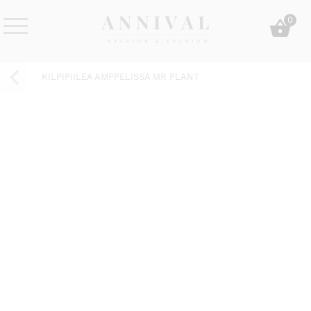
Skip
0
to
content
Annival
Sisustus
Lifestyle-
&
KILPIPIILEA AMPPELISSA MR PLANT
&
muoti
sisustusverkkokauppa