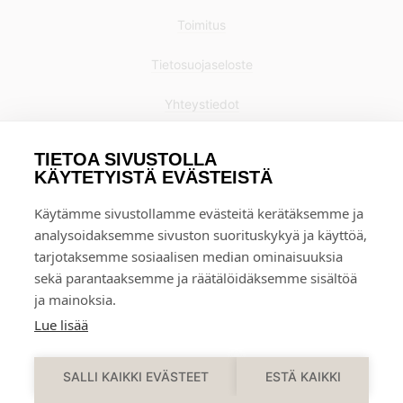
Toimitus
Tietosuojaseloste
Yhteystiedot
TIETOA SIVUSTOLLA
KÄYTETYISTÄ EVÄSTEISTÄ
Käytämme sivustollamme evästeitä kerätäksemme ja
analysoidaksemme sivuston suorituskykyä ja käyttöä,
tarjotaksemme sosiaalisen median ominaisuuksia
sekä parantaaksemme ja räätälöidäksemme sisältöä
ja mainoksia.
Lue lisää
0
SALLI KAIKKI EVÄSTEET
ESTÄ KAIKKI