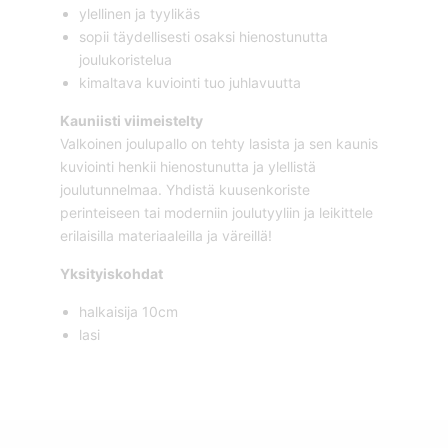
ylellinen ja tyylikäs
sopii täydellisesti osaksi hienostunutta
joulukoristelua
kimaltava kuviointi tuo juhlavuutta
Kauniisti viimeistelty
Valkoinen joulupallo on tehty lasista ja sen kaunis
kuviointi henkii hienostunutta ja ylellistä
joulutunnelmaa. Yhdistä kuusenkoriste
perinteiseen tai moderniin joulutyyliin ja leikittele
erilaisilla materiaaleilla ja väreillä!
Yksityiskohdat
halkaisija 10cm
lasi