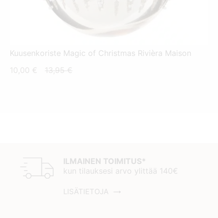
Kuusenkoriste Magic of Christmas Rivièra Maison
Nykyinen
Alkuperäinen
10,00
€
13,95
€
hinta
hinta
on:
oli:
10,00 €.
13,95 €.
ILMAINEN TOIMITUS*
kun tilauksesi arvo ylittää 140€
LISÄTIETOJA