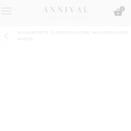
Skip
0
to
content
Annival
Sisustus
Lifestyle-
&
KUUSENKORISTE GLAMOROUS FLORAL VALKOINEN RIVIÈRA
&
muoti
MAISON
sisustusverkkokauppa