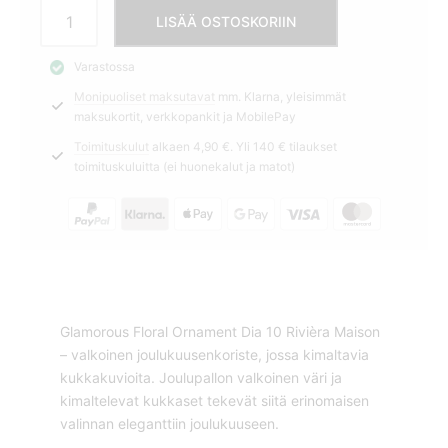
Kuusenkoriste
LISÄÄ OSTOSKORIIN
Glamorous
Floral
Varastossa
valkoinen
Monipuoliset maksutavat
mm. Klarna, yleisimmät
Rivièra
maksukortit, verkkopankit ja MobilePay
Maison
määrä
Toimituskulut
alkaen 4,90 €. Yli 140 € tilaukset
toimituskuluitta (ei huonekalut ja matot)
Glamorous Floral Ornament Dia 10 Rivièra Maison
– valkoinen joulukuusenkoriste, jossa kimaltavia
kukkakuvioita. Joulupallon valkoinen väri ja
kimaltelevat kukkaset tekevät siitä erinomaisen
valinnan eleganttiin joulukuuseen.