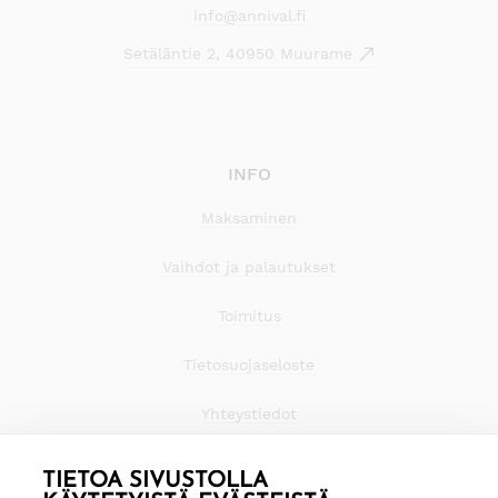
info@annival.fi
Setäläntie 2, 40950 Muurame
INFO
Maksaminen
Vaihdot ja palautukset
Toimitus
Tietosuojaseloste
Yhteystiedot
TIETOA SIVUSTOLLA