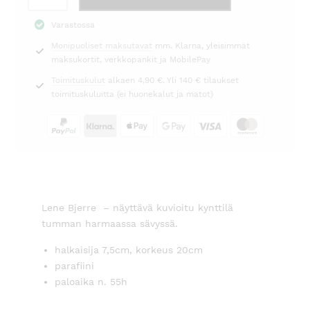
12,00 €.
19,95 €.
grey
Varastossa
20cm
Monipuoliset maksutavat
mm. Klarna, yleisimmät
Lene
maksukortit, verkkopankit ja MobilePay
Bjerre
määrä
Toimituskulut
alkaen 4,90 €. Yli 140 € tilaukset
toimituskuluitta (ei huonekalut ja matot)
Lene Bjerre – näyttävä kuvioitu kynttilä
tumman harmaassa sävyssä.
halkaisija 7,5cm, korkeus 20cm
parafiini
paloaika n. 55h