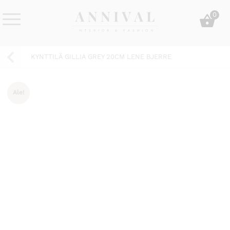
Skip
0
to
content
Annival
Sisustus
Lifestyle-
&
KYNTTILÄ GILLIA GREY 20CM LENE BJERRE
&
muoti
sisustusverkkokauppa
Ale!