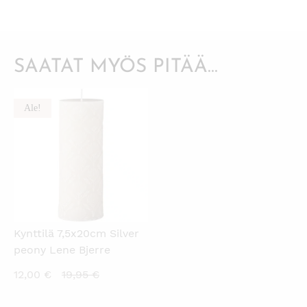
SAATAT MYÖS PITÄÄ...
Ale!
KATSO PIKANÄKYMÄ
Kynttilä 7,5x20cm Silver
peony Lene Bjerre
Nykyinen
Alkuperäinen
12,00
€
19,95
€
hinta
hinta