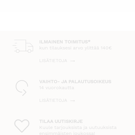
on:
oli:
12,00 €.
19,95 €.
ILMAINEN TOIMITUS*
kun tilauksesi arvo ylittää 140€
LISÄTIETOJA
VAIHTO- JA PALAUTUSOIKEUS
14 vuorokautta
LISÄTIETOJA
TILAA UUTISKIRJE
Kuule tarjouksista ja uutuuksista
ensimmäisten joukossa!