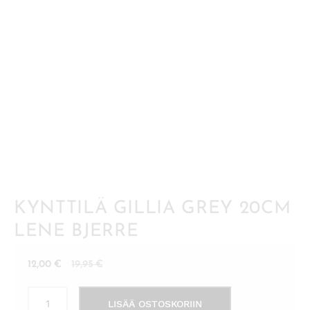
KYNTTILÄ GILLIA GREY 20CM
LENE BJERRE
Nykyinen
Alkuperäinen
12,00
€
19,95
€
hinta
hinta
Kynttilä
on:
oli:
LISÄÄ OSTOSKORIIN
Gillia