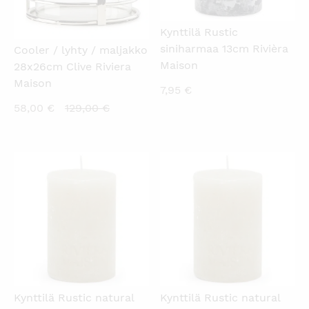
Kynttilä Rustic
siniharmaa 13cm Rivièra
Cooler / lyhty / maljakko
Maison
28x26cm Clive Riviera
Maison
7,95
€
Nykyinen
Alkuperäinen
58,00
€
129,00
€
hinta
hinta
on:
oli:
58,00 €.
129,00 €.
KATSO PIKANÄKYMÄ
KATSO PIKANÄKYMÄ
Kynttilä Rustic natural
Kynttilä Rustic natural