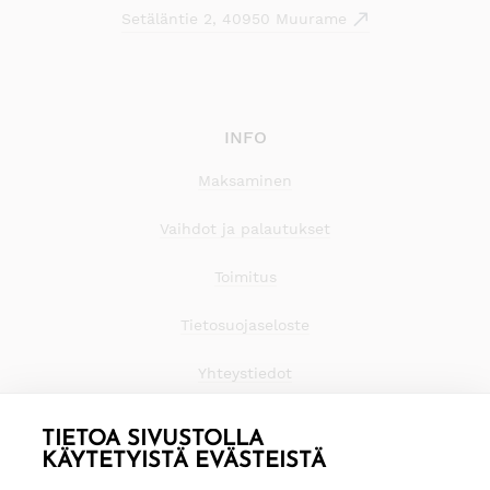
Setäläntie 2, 40950 Muurame
INFO
Maksaminen
Vaihdot ja palautukset
Toimitus
Tietosuojaseloste
Yhteystiedot
TIETOA SIVUSTOLLA
KÄYTETYISTÄ EVÄSTEISTÄ