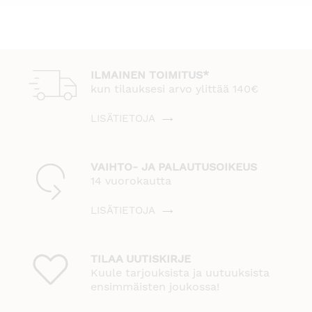
2,00 €.
4,95 €.
2,00 €.
4,95 €.
ILMAINEN TOIMITUS*
kun tilauksesi arvo ylittää 140€
LISÄTIETOJA
VAIHTO- JA PALAUTUSOIKEUS
14 vuorokautta
LISÄTIETOJA
TILAA UUTISKIRJE
Kuule tarjouksista ja uutuuksista
ensimmäisten joukossa!