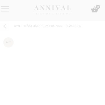
Skip
0
to
content
Annival
Sisustus
Lifestyle-
&
KYNTTILÄALUSTA 11CM PRONSSI IB LAURSEN
&
muoti
sisustusverkkokauppa
Ale!