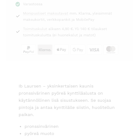
Varastossa
Ib
Monipuoliset maksutavat
mm. Klarna, yleisimmät
Laursen
maksukortit, verkkopankit ja MobilePay
määrä
Toimituskulut
alkaen 4,90 €. Yli 140 € tilaukset
toimituskuluitta (ei huonekalut ja matot)
Ib Laursen – yksinkertaisen kaunis
pronssivärinen pyöreä kynttiläalusta on
käytännöllinen lisä sisustukseen. Se suojaa
pintoja ja antaa kynttilälle siistin, huolitellun
paikan.
pronssinvärinen
pyöreä muoto