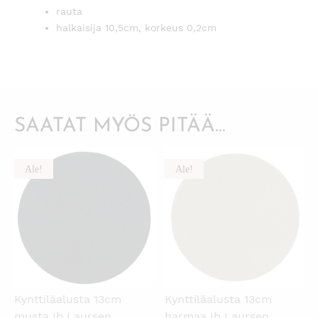
rauta
halkaisija 10,5cm, korkeus 0,2cm
SAATAT MYÖS PITÄÄ...
Ale!
Ale!
KATSO PIKANÄKYMÄ
KATSO PIKANÄKYMÄ
Kynttiläalusta 13cm
Kynttiläalusta 13cm
musta Ib Laursen
harmaa Ib Laursen