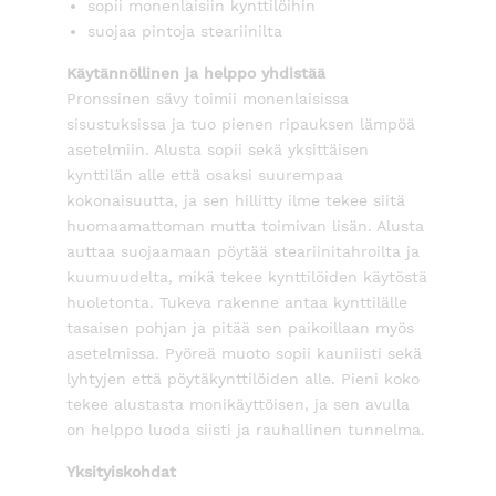
sopii monenlaisiin kynttilöihin
suojaa pintoja steariinilta
Käytännöllinen ja helppo yhdistää
Pronssinen sävy toimii monenlaisissa
sisustuksissa ja tuo pienen ripauksen lämpöä
asetelmiin. Alusta sopii sekä yksittäisen
kynttilän alle että osaksi suurempaa
kokonaisuutta, ja sen hillitty ilme tekee siitä
huomaamattoman mutta toimivan lisän. Alusta
auttaa suojaamaan pöytää steariinitahroilta ja
kuumuudelta, mikä tekee kynttilöiden käytöstä
huoletonta. Tukeva rakenne antaa kynttilälle
tasaisen pohjan ja pitää sen paikoillaan myös
asetelmissa. Pyöreä muoto sopii kauniisti sekä
lyhtyjen että pöytäkynttilöiden alle. Pieni koko
tekee alustasta monikäyttöisen, ja sen avulla
on helppo luoda siisti ja rauhallinen tunnelma.
Yksityiskohdat