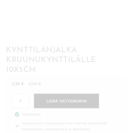
KYNTTILÄNJALKA
KRUUNUKYNTTILÄLLE
10X5CM
Nykyinen
Alkuperäinen
2,50
€
11,95
€
hinta
hinta
Kynttilänjalka
on:
oli:
LISÄÄ OSTOSKORIIN
kruunukynttilälle
2,50 €.
11,95 €.
10x5cm
Varastossa
määrä
Monipuoliset maksutavat
mm. Klarna, yleisimmät
maksukortit, verkkopankit ja MobilePay