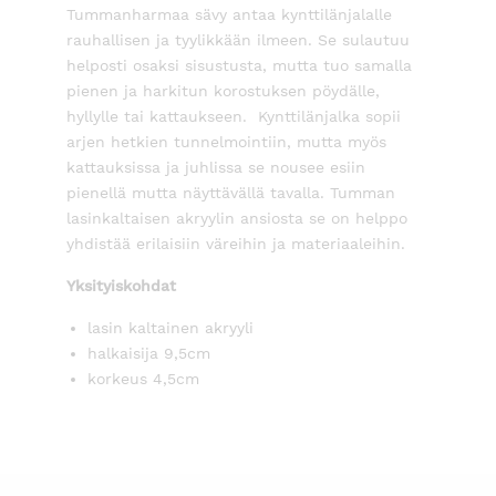
Tummanharmaa sävy antaa kynttilänjalalle
rauhallisen ja tyylikkään ilmeen. Se sulautuu
helposti osaksi sisustusta, mutta tuo samalla
pienen ja harkitun korostuksen pöydälle,
hyllylle tai kattaukseen. Kynttilänjalka sopii
arjen hetkien tunnelmointiin, mutta myös
kattauksissa ja juhlissa se nousee esiin
pienellä mutta näyttävällä tavalla. Tumman
lasinkaltaisen akryylin ansiosta se on helppo
yhdistää erilaisiin väreihin ja materiaaleihin.
Yksityiskohdat
lasin kaltainen akryyli
halkaisija 9,5cm
korkeus 4,5cm