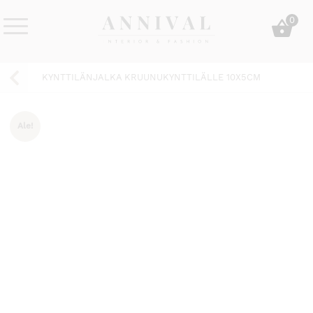
Skip
0
to
content
Annival
Sisustus
Lifestyle-
&
KYNTTILÄNJALKA KRUUNUKYNTTILÄLLE 10X5CM
&
muoti
sisustusverkkokauppa
Ale!