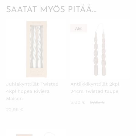
SAATAT MYÖS PITÄÄ...
Ale!
KATSO PIKANÄKYMÄ
KATSO PIKANÄKYMÄ
Juhlakynttilät Twisted
Antiikkikynttilät 2kpl
4kpl hopea Rivièra
24cm Twisted taupe
Maison
Nykyinen
Alkuperäinen
5,00
€
9,95
€
22,95
€
hinta
hinta
on:
oli:
5,00 €.
9,95 €.