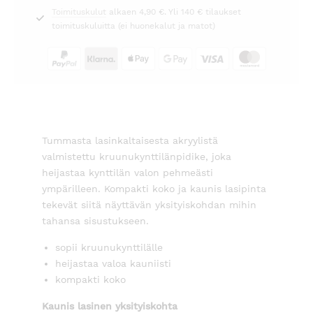
Toimituskulut
alkaen 4,90 €. Yli 140 € tilaukset
toimituskuluitta (ei huonekalut ja matot)
Tummasta lasinkaltaisesta akryylistä
valmistettu kruunukynttilänpidike, joka
heijastaa kynttilän valon pehmeästi
ympärilleen. Kompakti koko ja kaunis lasipinta
tekevät siitä näyttävän yksityiskohdan mihin
tahansa sisustukseen.
sopii kruunukynttilälle
heijastaa valoa kauniisti
kompakti koko
Kaunis lasinen yksityiskohta