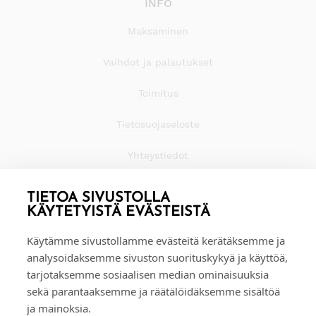
INFO
Maksaminen
Vaihdot ja palautukset
Toimitus
Tietosuojaseloste
Yhteystiedot
TIETOA SIVUSTOLLA
KÄYTETYISTÄ EVÄSTEISTÄ
Käytämme sivustollamme evästeitä kerätäksemme ja
analysoidaksemme sivuston suorituskykyä ja käyttöä,
tarjotaksemme sosiaalisen median ominaisuuksia
sekä parantaaksemme ja räätälöidäksemme sisältöä
ja mainoksia.