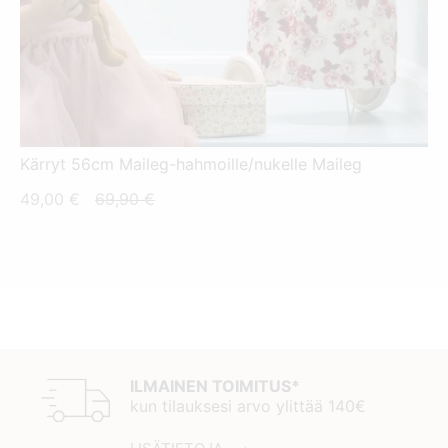
Kärryt 56cm Maileg-hahmoille/nukelle Maileg
Nykyinen
Alkuperäinen
49,00
€
69,90
€
hinta
hinta
on:
oli:
49,00 €.
69,90 €.
ILMAINEN TOIMITUS*
kun tilauksesi arvo ylittää 140€