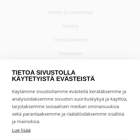
Vaihdot ja palautukset
Toimitus
Tietosuojaseloste
Yhteystiedot
TIETOA SIVUSTOLLA
KÄYTETYISTÄ EVÄSTEISTÄ
Käytämme sivustollamme evästeitä kerätäksemme ja
analysoidaksemme sivuston suorituskykyä ja käyttöä,
tarjotaksemme sosiaalisen median ominaisuuksia
sekä parantaaksemme ja räätälöidäksemme sisältöä
ja mainoksia.
Lue lisää