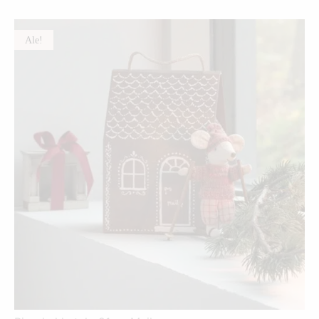
-
500,00 €
Ale!