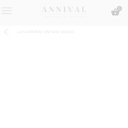
Skip
0
to
content
Annival
Sisustus
Lifestyle-
&
LAHJAPAPERI 10M MAE MAILEG
&
muoti
sisustusverkkokauppa