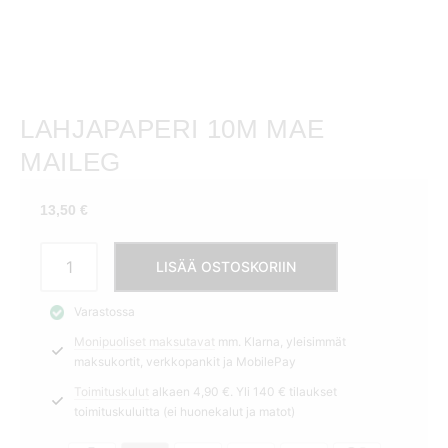
LAHJAPAPERI 10M MAE
MAILEG
13,50
€
Lahjapaperi
LISÄÄ OSTOSKORIIN
10m
Mae
Varastossa
Maileg
Monipuoliset maksutavat
mm. Klarna, yleisimmät
määrä
maksukortit, verkkopankit ja MobilePay
Toimituskulut
alkaen 4,90 €. Yli 140 € tilaukset
toimituskuluitta (ei huonekalut ja matot)