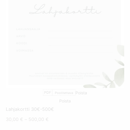
TÄLLÄ
TUOTTEELLA
ON
USEAMPI
MUUNNELMA.
VOIT
TEHDÄ
VALINNAT
TUOTTEEN
SIVULLA.
PDF
Poista
Postitettava
Poista
Lahjakortti 30€-500€
Hintaluokka:
30,00
€
–
500,00
€
30,00 €