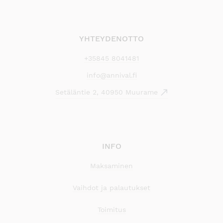
YHTEYDENOTTO
+35845 8041481
info@annival.fi
Setäläntie 2, 40950 Muurame
INFO
Maksaminen
Vaihdot ja palautukset
Toimitus