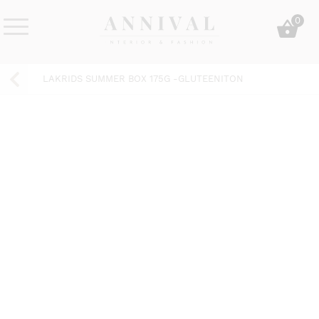
Skip
0
to
content
Annival
Sisustus
Lifestyle-
&
LAKRIDS SUMMER BOX 175G -GLUTEENITON
&
muoti
sisustusverkkokauppa