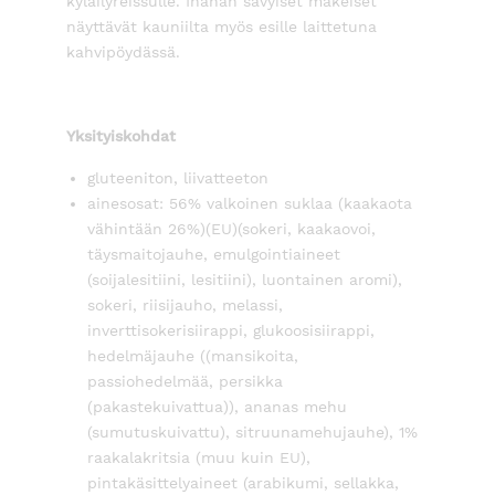
kyläilyreissulle. Ihanan sävyiset makeiset
näyttävät kauniilta myös esille laittetuna
kahvipöydässä.
Yksityiskohdat
gluteeniton, liivatteeton
ainesosat: 56% valkoinen suklaa (kaakaota
vähintään 26%)(EU)(sokeri, kaakaovoi,
täysmaitojauhe, emulgointiaineet
(soijalesitiini, lesitiini), luontainen aromi),
sokeri, riisijauho, melassi,
inverttisokerisiirappi, glukoosisiirappi,
hedelmäjauhe ((mansikoita,
passiohedelmää, persikka
(pakastekuivattua)), ananas mehu
(sumutuskuivattu), sitruunamehujauhe), 1%
raakalakritsia (muu kuin EU),
pintakäsittelyaineet (arabikumi, sellakka,