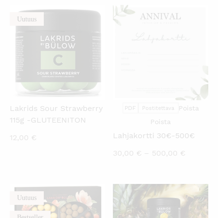
Uutuus
KATSO PIKANÄKYMÄ
KATSO PIKANÄKYMÄ
Lakrids Sour Strawberry
Poista
PDF
Postitettava
115g -GLUTEENITON
Poista
Lahjakortti 30€-500€
12,00
€
Hintaluo
30,00
€
–
500,00
€
30,00 €
-
500,00 
Uutuus
KATSO PIKANÄKYMÄ
KATSO PIKANÄKYMÄ
Bestseller