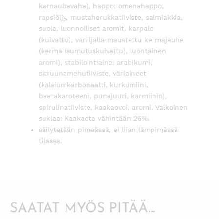
karnaubavaha), happo: omenahappo,
rapsiöljy, mustaherukkatiiviste, salmiakkia,
suola, luonnolliset aromit, karpalo
(kuivattu), vaniljalla maustettu kermajauhe
(kerma (sumutuskuivattu), luontainen
aromi), stabilointiaine: arabikumi,
sitruunamehutiiviste, väriaineet
(kalsiumkarbonaatti, kurkumiini,
beetakaroteeni, punajuuri, karmiinin),
spirulinatiiviste, kaakaovoi, aromi. Valkoinen
suklaa: Kaakaota vähintään 26%.
säilytetään pimeässä, ei liian lämpimässä
tilassa.
SAATAT MYÖS PITÄÄ...