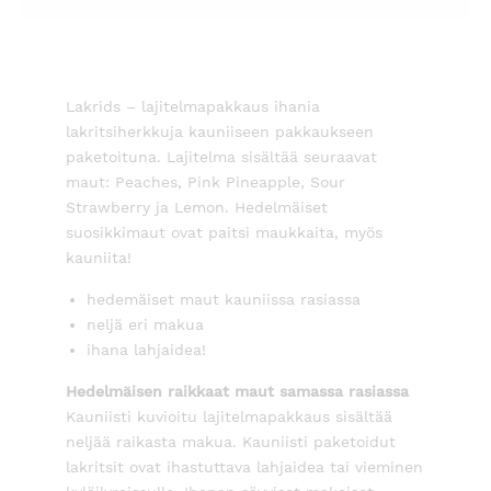
Lakrids – lajitelmapakkaus ihania
lakritsiherkkuja kauniiseen pakkaukseen
paketoituna. Lajitelma sisältää seuraavat
maut: Peaches, Pink Pineapple, Sour
Strawberry ja Lemon. Hedelmäiset
suosikkimaut ovat paitsi maukkaita, myös
kauniita!
hedemäiset maut kauniissa rasiassa
neljä eri makua
ihana lahjaidea!
Hedelmäisen raikkaat maut samassa rasiassa
Kauniisti kuvioitu lajitelmapakkaus sisältää
neljää raikasta makua. Kauniisti paketoidut
lakritsit ovat ihastuttava lahjaidea tai vieminen