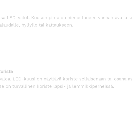
 jossa LED-valot. Kuusen pinta on hienostuneen vanhahtava ja
laudalle, hyllylle tai kattaukseen.
koriste
aloa. LED-kuusi on näyttävä koriste sellaisenaan tai osana as
se on turvallinen koriste lapsi- ja lemmikkiperheissä.