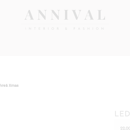
Annival
Sisustus
&
Lifestyle-
muoti
&
sisustusverkkokauppa
ihreä Xmas
LED
22,