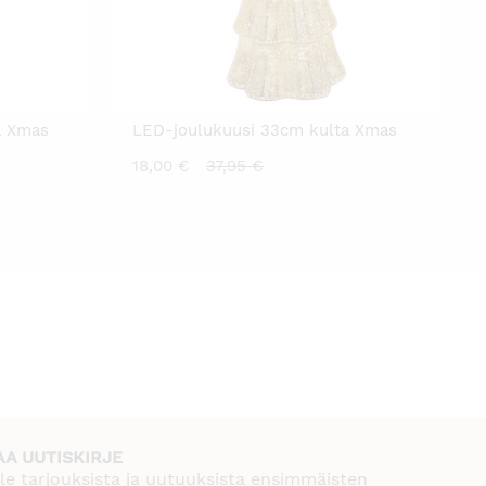
a Xmas
LED-joulukuusi 33cm kulta Xmas
en
Nykyinen
Alkuperäinen
18,00
€
37,95
€
hinta
hinta
on:
oli:
18,00 €.
37,95 €.
AA UUTISKIRJE
le tarjouksista ja uutuuksista ensimmäisten