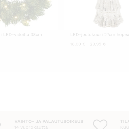
i LED-valoilla 38cm
LED-joulukuusi 27cm hope
Nykyinen
Alkuperäin
18,00
€
29,95
€
hinta
hinta
on:
oli:
18,00 €.
29,95 €.
VAIHTO- JA PALAUTUSOIKEUS
TIL
14 vuorokautta
Kuu