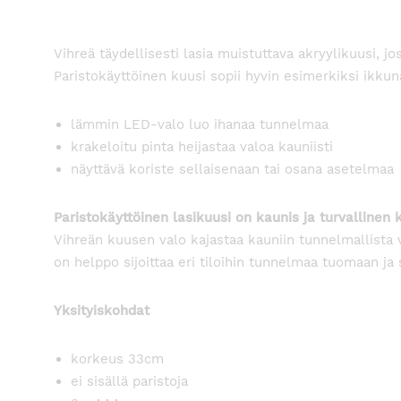
Vihreä täydellisesti lasia muistuttava akryylikuusi,
Paristokäyttöinen kuusi sopii hyvin esimerkiksi ikkuna
lämmin LED-valo luo ihanaa tunnelmaa
krakeloitu pinta heijastaa valoa kauniisti
näyttävä koriste sellaisenaan tai osana asetelmaa
Paristokäyttöinen lasikuusi on kaunis ja turvallinen 
Vihreän kuusen valo kajastaa kauniin tunnelmallista v
on helppo sijoittaa eri tiloihin tunnelmaa tuomaan ja 
Yksityiskohdat
korkeus 33cm
ei sisällä paristoja