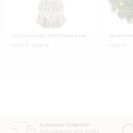
LED-joulukuusi 33cm hopea Xmas
Havukranss
Nykyinen
Alkuperäinen
26,00
€
37,95
€
39,90
€
hinta
hinta
on:
oli:
26,00 €.
37,95 €.
ILMAINEN TOIMITUS*
kun tilauksesi arvo ylittää