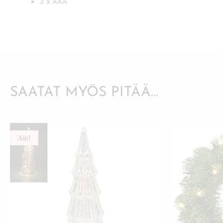
3 x AAA
SAATAT MYÖS PITÄÄ...
Ale!