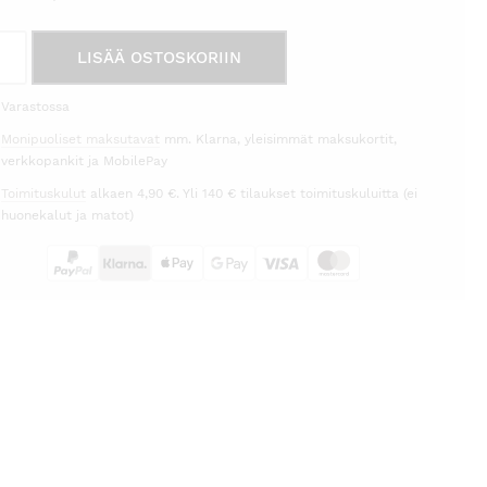
hinta
hinta
-
on:
oli:
LISÄÄ OSTOSKORIIN
ukuusi
22,00 €.
37,95 €.
m
Varastossa
eä
Monipuoliset maksutavat
mm. Klarna, yleisimmät maksukortit,
s
verkkopankit ja MobilePay
rä
Toimituskulut
alkaen 4,90 €. Yli 140 € tilaukset toimituskuluitta (ei
huonekalut ja matot)