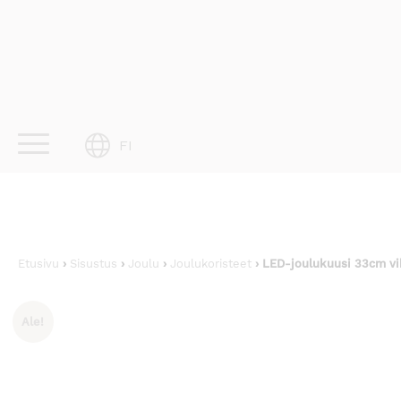
Skip
to
content
FI
Etusivu
›
Sisustus
›
Joulu
›
Joulukoristeet
› LED-joulukuusi 33cm v
Ale!