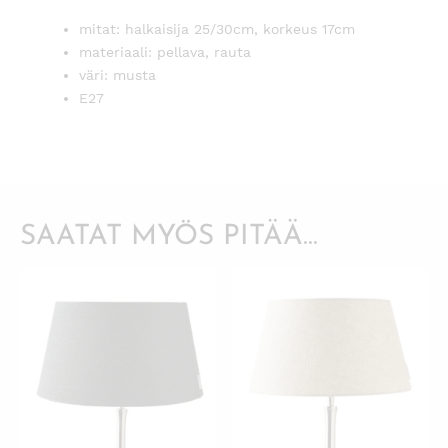
mitat: halkaisija 25/30cm, korkeus 17cm
materiaali: pellava, rauta
väri: musta
E27
SAATAT MYÖS PITÄÄ...
KATSO PIKANÄKYMÄ
KATSO PIKANÄKYMÄ