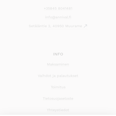
+35845 8041481
info@annival.fi
Setäläntie 2, 40950 Muurame
INFO
Maksaminen
Vaihdot ja palautukset
Toimitus
Tietosuojaseloste
Yhteystiedot