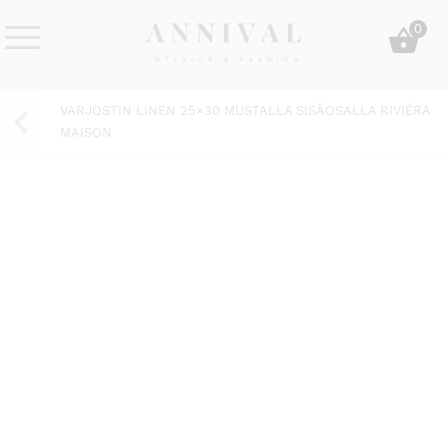
Skip
0
to
content
Annival
Sisustus
Lifestyle-
&
VARJOSTIN LINEN 25×30 MUSTALLA SISÄOSALLA RIVIÉRA
&
muoti
MAISON
sisustusverkkokauppa