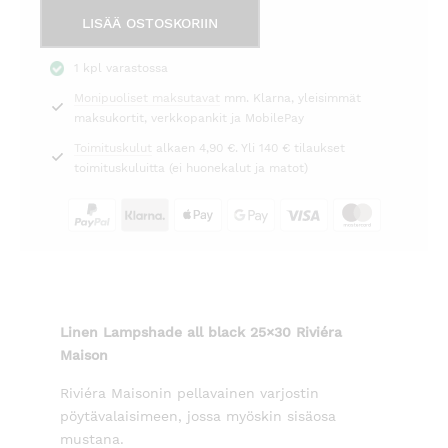
Varjostin
LISÄÄ OSTOSKORIIN
Linen
25x30
1 kpl varastossa
mustalla
Monipuoliset maksutavat
mm. Klarna, yleisimmät
sisäosalla
maksukortit, verkkopankit ja MobilePay
Riviéra
Maison
Toimituskulut
alkaen 4,90 €. Yli 140 € tilaukset
määrä
toimituskuluitta (ei huonekalut ja matot)
Linen Lampshade all black 25×30 Riviéra
Maison
Riviéra Maisonin pellavainen varjostin
pöytävalaisimeen, jossa myöskin sisäosa
mustana.