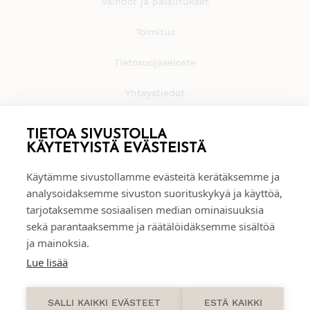
Vaihdot ja palautukset
Toimitus
Tietosuojaseloste
Yhteystiedot
TIETOA SIVUSTOLLA
KÄYTETYISTÄ EVÄSTEISTÄ
Käytämme sivustollamme evästeitä kerätäksemme ja
analysoidaksemme sivuston suorituskykyä ja käyttöä,
tarjotaksemme sosiaalisen median ominaisuuksia
sekä parantaaksemme ja räätälöidäksemme sisältöä
ja mainoksia.
Lue lisää
0
SALLI KAIKKI EVÄSTEET
ESTÄ KAIKKI