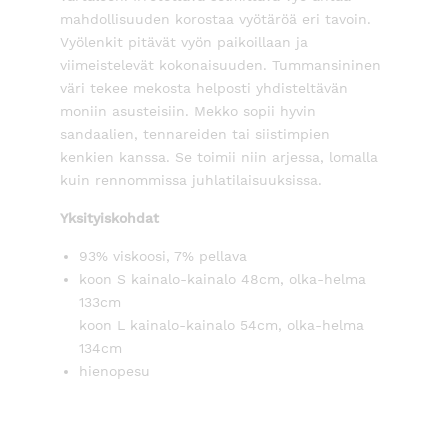
mahdollisuuden korostaa vyötäröä eri tavoin.
Vyölenkit pitävät vyön paikoillaan ja
viimeistelevät kokonaisuuden. Tummansininen
väri tekee mekosta helposti yhdisteltävän
moniin asusteisiin. Mekko sopii hyvin
sandaalien, tennareiden tai siistimpien
kenkien kanssa. Se toimii niin arjessa, lomalla
kuin rennommissa juhlatilaisuuksissa.
Yksityiskohdat
93% viskoosi, 7% pellava
koon S kainalo-kainalo 48cm, olka-helma
133cm
koon L kainalo-kainalo 54cm, olka-helma
134cm
hienopesu