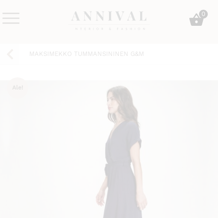
Skip
0
to
content
Annival
Sisustus
Lifestyle-
&
MAKSIMEKKO TUMMANSININEN G&M
&
muoti
sisustusverkkokauppa
Ale!