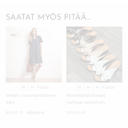
SAATAT MYÖS PITÄÄ...
Ale!
KATSO PIKANÄKYMÄ
KATSO PIKANÄKYMÄ
Poista
Poista
36
44
38
39
40
Mekko tummansininen
Rusettipistokkaat
S&O
nahkaa valkoinen
Nykyinen
Alkuperäinen
69,00
€
89,90
€
109,00
€
hinta
hinta
on:
oli: