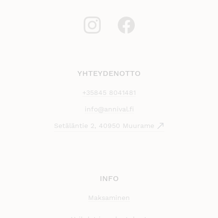
YHTEYDENOTTO
+35845 8041481
info@annival.fi
Setäläntie 2, 40950 Muurame
INFO
Maksaminen