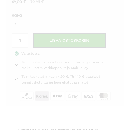
Nykyinen
Alkuperäinen
49,00
€
79,95
€
hinta
hinta
KOKO
on:
oli:
49,00 €.
79,95 €.
S
Maksimekko
LISÄÄ OSTOSKORIIN
tummansininen
G&M
Varastossa
määrä
Monipuoliset maksutavat
mm. Klarna, yleisimmät
maksukortit, verkkopankit ja MobilePay
Toimituskulut
alkaen 4,90 €. Yli 140 € tilaukset
toimituskuluitta (ei huonekalut ja matot)