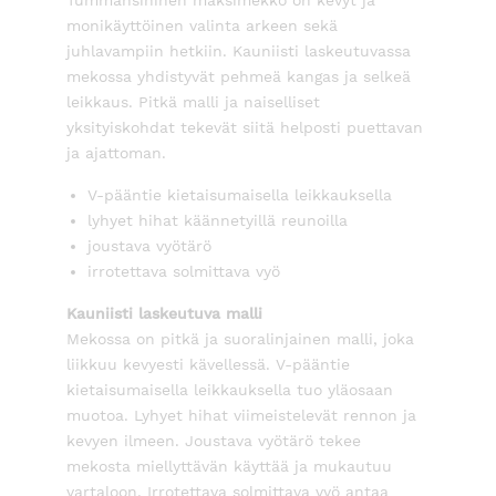
Tummansininen maksimekko on kevyt ja
monikäyttöinen valinta arkeen sekä
juhlavampiin hetkiin. Kauniisti laskeutuvassa
mekossa yhdistyvät pehmeä kangas ja selkeä
leikkaus. Pitkä malli ja naiselliset
yksityiskohdat tekevät siitä helposti puettavan
ja ajattoman.
V-pääntie kietaisumaisella leikkauksella
lyhyet hihat käännetyillä reunoilla
joustava vyötärö
irrotettava solmittava vyö
Kauniisti laskeutuva malli
Mekossa on pitkä ja suoralinjainen malli, joka
liikkuu kevyesti kävellessä. V-pääntie
kietaisumaisella leikkauksella tuo yläosaan
muotoa. Lyhyet hihat viimeistelevät rennon ja
kevyen ilmeen. Joustava vyötärö tekee
mekosta miellyttävän käyttää ja mukautuu
vartaloon. Irrotettava solmittava vyö antaa