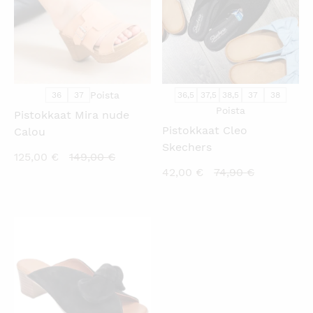
Poista
36
37
36,5
37,5
38,5
37
38
Poista
Pistokkaat Mira nude
Pistokkaat Cleo
Calou
Skechers
Nykyinen
Alkuperäinen
125,00
€
149,00
€
Nykyinen
Alkuperäi
42,00
€
74,90
€
hinta
hinta
hinta
hinta
on:
oli:
on:
oli:
125,00 €.
149,00 €.
42,00 €.
74,90 €.
KATSO PIKANÄKYMÄ