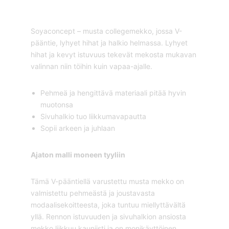
Soyaconcept – musta collegemekko, jossa V-
pääntie, lyhyet hihat ja halkio helmassa. Lyhyet
hihat ja kevyt istuvuus tekevät mekosta mukavan
valinnan niin töihin kuin vapaa-ajalle.
Pehmeä ja hengittävä materiaali pitää hyvin
muotonsa
Sivuhalkio tuo liikkumavapautta
Sopii arkeen ja juhlaan
Ajaton malli moneen tyyliin
Tämä V-pääntiellä varustettu musta mekko on
valmistettu pehmeästä ja joustavasta
modaalisekoitteesta, joka tuntuu miellyttävältä
yllä. Rennon istuvuuden ja sivuhalkion ansiosta
mekko liikkuu kauniisti ja on monikäyttöinen