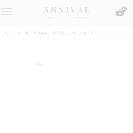
Skip
0
to
content
Annival
Sisustus
Lifestyle-
&
MEKKO MODAALI MUSTA SOYACONCEPT
&
muoti
sisustusverkkokauppa