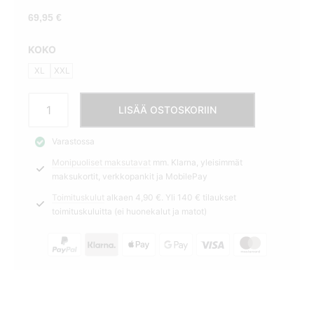
69,95
€
KOKO
XL
XXL
Mekko
LISÄÄ OSTOSKORIIN
modaali
musta
Varastossa
Soyaconcept
Monipuoliset maksutavat
mm. Klarna, yleisimmät
määrä
maksukortit, verkkopankit ja MobilePay
Toimituskulut
alkaen 4,90 €. Yli 140 € tilaukset
toimituskuluitta (ei huonekalut ja matot)