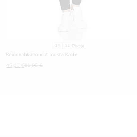
MUUNNELMA.
VOIT
TEHDÄ
VALINNAT
TUOTTEEN
SIVULLA.
34
38
Poista
Keinonahkahousut musta Kaffe
Nykyinen
Alkuperäinen
45,00
€
89,95
€
hinta
hinta
on:
oli:
45,00 €.
89,95 €.