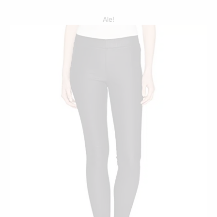
Ale!
TÄLLÄ
TUOTTEELLA
ON
USEAMPI