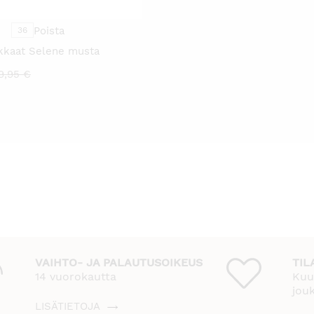
VALINNAT
TUOTTEEN
SIVULLA.
Poista
36
kkaat Selene musta
ykyinen
Alkuperäinen
9,95
€
inta
hinta
n:
oli:
9,00 €.
99,95 €.
VAIHTO- JA PALAUTUSOIKEUS
TIL
14 vuorokautta
Kuu
jou
LISÄTIETOJA