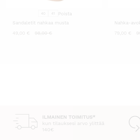
VALINNAT
TUOTTEEN
SIVULLA.
Poista
40
41
Sandaletit nahkaa musta
Nahka-avo
Nykyinen
Alkuperäinen
N
49,00
€
98,00
€
79,00
€
9
hinta
hinta
h
on:
oli:
o
49,00 €.
98,00 €.
7
ILMAINEN TOIMITUS*
kun tilauksesi arvo ylittää
140€