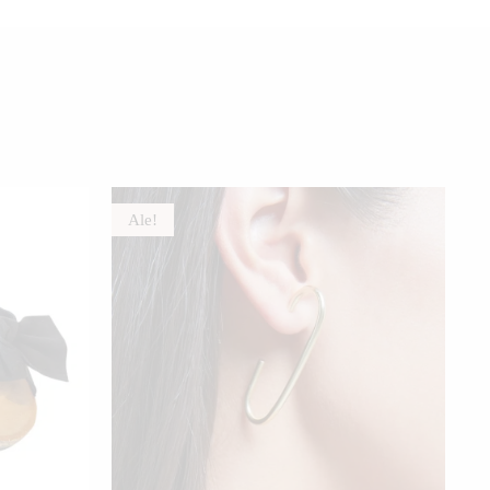
Ale!
Ä
TTEELLA
AMPI
NNELMA.
DÄ