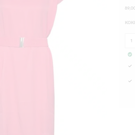
89,
KOK
Mek
Ridl
kora
Mos
Mos
mää