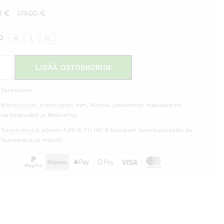
Nykyinen
Alkuperäinen
00
€
179,00
€
hinta
hinta
O
M
on:
L
XL
oli:
89,00 €.
179,00 €.
ko
LISÄÄ OSTOSKORIIN
ey
llinpunainen
Varastossa
Monipuoliset maksutavat
mm. Klarna, yleisimmät maksukortit,
h
verkkopankit ja MobilePay
rä
Toimituskulut
alkaen 4,90 €. Yli 140 € tilaukset toimituskuluitta (ei
huonekalut ja matot)