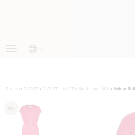
Skip
to
content
FI
Etusivu
›
OUTLET
›
OUTLET - MUOTI
›
Muoti jopa -80%
› Mekko Ridl
Ale!