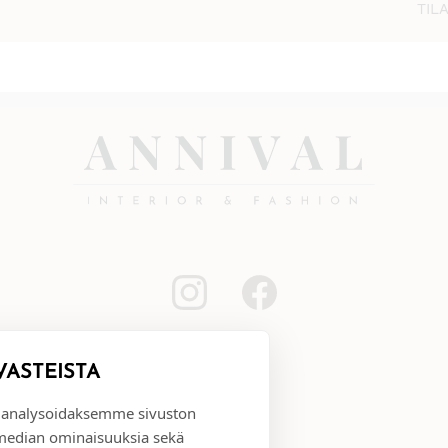
TIL
VÄSTEISTÄ
 analysoidaksemme sivuston
 median ominaisuuksia sekä