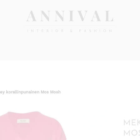
Annival
Sisustus
&
Lifestyle-
muoti
&
sisustusverkkokauppa
ey korallinpunainen Mos Mosh
MEK
MO