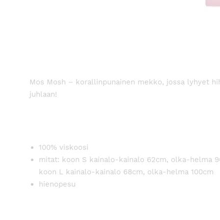
Mos Mosh – korallinpunainen mekko, jossa lyhyet hiha
juhlaan!
100% viskoosi
mitat: koon S kainalo-kainalo 62cm, olka-helma 
koon L kainalo-kainalo 68cm, olka-helma 100cm
hienopesu