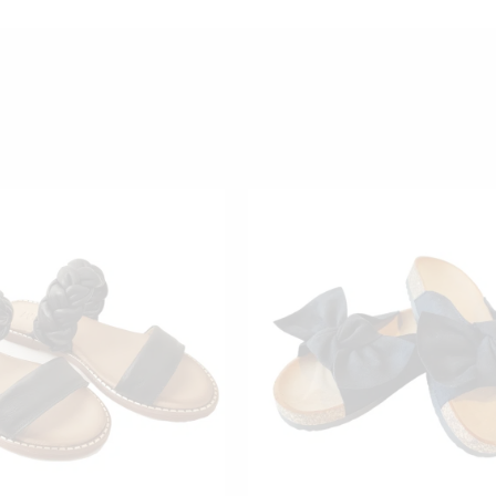
TÄLLÄ
TÄLL
TUOTTEELLA
TUO
ON
ON
USEAMPI
USE
MUUNNELMA.
MUU
VOIT
VOIT
TEHDÄ
TEH