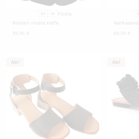
VALINNAT
TUOTTEEN
SIVULLA.
Poista
34
36
Bleiseri musta Kaffe
Nahkasanda
99,95
€
89,00
€
Ale!
Ale!
TÄLLÄ
TUOTTEELLA
ON
USEAMPI
MUUNNELMA.
VOIT
TEHDÄ