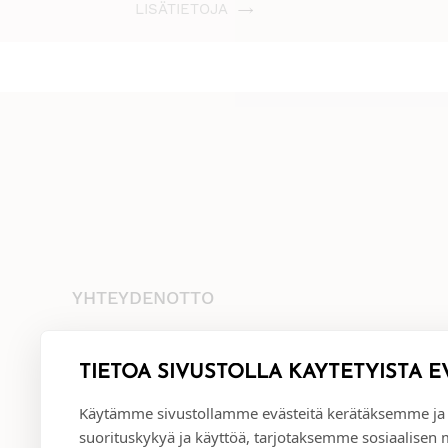
LISÄTIETOJA
YHTEYDENOTTO
+35845 8041481
info@annival.fi
TIETOA SIVUSTOLLA KÄYTETYISTÄ E
Setäläntie 2, 40950 Muurame
Käytämme sivustollamme evästeitä kerätäksemme ja
suorituskykyä ja käyttöä, tarjotaksemme sosiaalisen