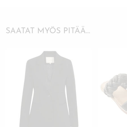
SAATAT MYÖS PITÄÄ...
TÄLLÄ
TUOTTEELLA
ON
USEAMPI
MUUNNELMA.
VOIT
TEHDÄ