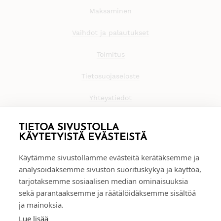
Maksaminen
Vaihdot ja palautukset
Toimitus
Tietosuojaseloste
Yhteystiedot
TIETOA SIVUSTOLLA
KÄYTETYISTÄ EVÄSTEISTÄ
Käytämme sivustollamme evästeitä kerätäksemme ja
analysoidaksemme sivuston suorituskykyä ja käyttöä,
tarjotaksemme sosiaalisen median ominaisuuksia
sekä parantaaksemme ja räätälöidäksemme sisältöä
ja mainoksia.
Lue lisää