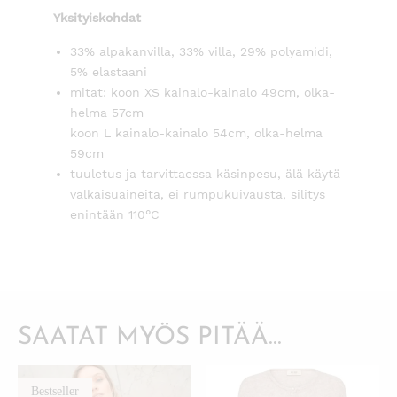
Yksityiskohdat
33% alpakanvilla, 33% villa, 29% polyamidi,
5% elastaani
mitat: koon XS kainalo-kainalo 49cm, olka-
helma 57cm
koon L kainalo-kainalo 54cm, olka-helma
59cm
tuuletus ja tarvittaessa käsinpesu, älä käytä
valkaisuaineita, ei rumpukuivausta, silitys
enintään 110°C
SAATAT MYÖS PITÄÄ...
Bestseller
KATSO PIKANÄKYMÄ
KATSO PIKANÄKYMÄ