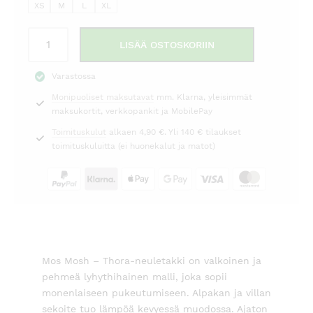
XS
M
L
XL
Neuletakki
LISÄÄ OSTOSKORIIN
Thora
valkoinen
Varastossa
Mos
Monipuoliset maksutavat
mm. Klarna, yleisimmät
Mosh
maksukortit, verkkopankit ja MobilePay
määrä
Toimituskulut
alkaen 4,90 €. Yli 140 € tilaukset
toimituskuluitta (ei huonekalut ja matot)
Mos Mosh – Thora-neuletakki on valkoinen ja
pehmeä lyhythihainen malli, joka sopii
monenlaiseen pukeutumiseen. Alpakan ja villan
sekoite tuo lämpöä kevyessä muodossa. Ajaton