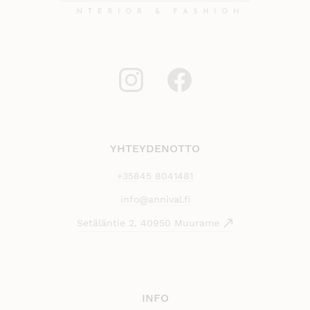
YHTEYDENOTTO
+35845 8041481
info@annival.fi
Setäläntie 2, 40950 Muurame
INFO