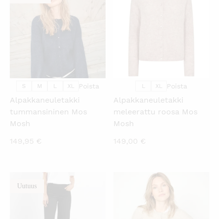
Poista
Poista
S
M
L
XL
L
XL
Alpakkaneuletakki
Alpakkaneuletakki
tummansininen Mos
meleerattu roosa Mos
Mosh
Mosh
149,95
€
149,00
€
Uutuus
KATSO PIKANÄKYMÄ
KATSO PIKANÄKYMÄ