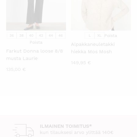
Poista
36
38
40
42
44
46
L
XL
Poista
Alpakkaneuletakki
Farkut Donna loose 8/8
hiekka Mos Mosh
musta Laurie
149,95
€
135,00
€
ILMAINEN TOIMITUS*
kun tilauksesi arvo ylittää 140€