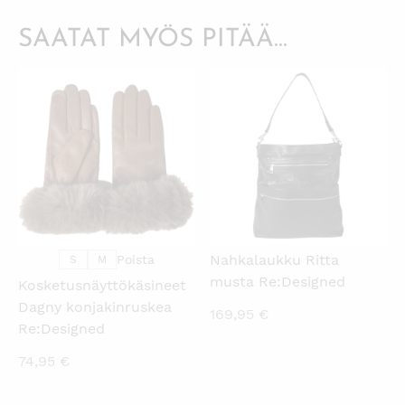
SAATAT MYÖS PITÄÄ...
KATSO PIKANÄKYMÄ
KATSO PIKANÄKYMÄ
Nahkalaukku Ritta
Poista
S
M
musta Re:Designed
Kosketusnäyttökäsineet
Dagny konjakinruskea
169,95
€
Re:Designed
74,95
€