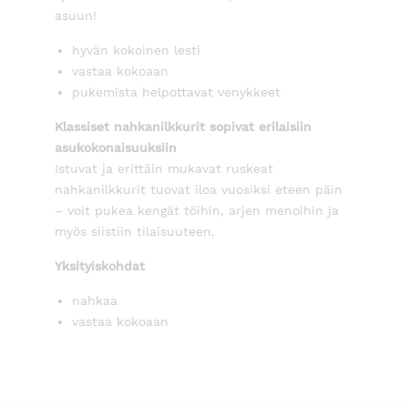
asuun!
hyvän kokoinen lesti
vastaa kokoaan
pukemista helpottavat venykkeet
Klassiset nahkanilkkurit sopivat erilaisiin
asukokonaisuuksiin
Istuvat ja erittäin mukavat ruskeat
nahkanilkkurit tuovat iloa vuosiksi eteen päin
– voit pukea kengät töihin, arjen menoihin ja
myös siistiin tilaisuuteen.
Yksityiskohdat
nahkaa
vastaa kokoaan