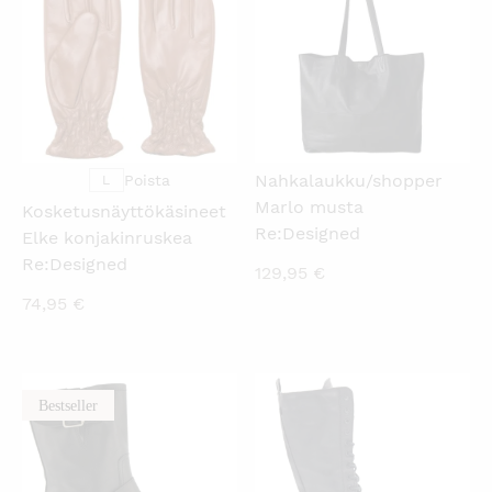
Nahkalaukku/shopper
Poista
L
Marlo musta
Kosketusnäyttökäsineet
Re:Designed
Elke konjakinruskea
Re:Designed
129,95
€
74,95
€
Bestseller
KATSO PIKANÄKYMÄ
KATSO PIKANÄKYMÄ