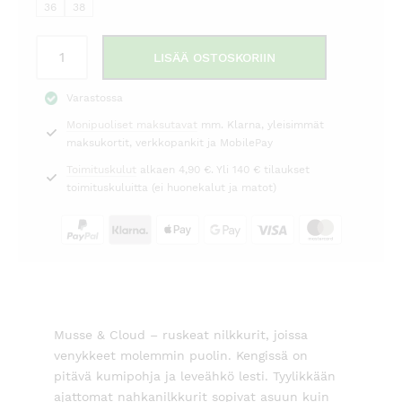
36
38
Nilkkurit
LISÄÄ OSTOSKORIIN
YAN
ruskea
Varastossa
Musse
Monipuoliset maksutavat
mm. Klarna, yleisimmät
&
maksukortit, verkkopankit ja MobilePay
Cloud
määrä
Toimituskulut
alkaen 4,90 €. Yli 140 € tilaukset
toimituskuluitta (ei huonekalut ja matot)
Musse & Cloud – ruskeat nilkkurit, joissa
venykkeet molemmin puolin. Kengissä on
pitävä kumipohja ja leveähkö lesti. Tyylikkään
ajattomat nahkanilkkurit sopivat asuun kuin