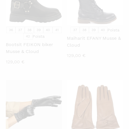
Poista
36
37
38
39
40
41
37
38
39
40
Poista
42
Maiharit EFANY Musse &
Bootsit FEIKON biker
Cloud
Musse & Cloud
129,00
€
129,00
€
KATSO PIKANÄKYMÄ
KATSO PIKANÄKYMÄ