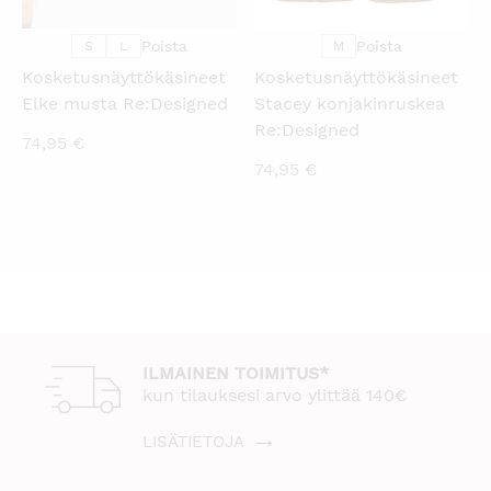
Poista
Poista
S
L
M
Kosketusnäyttökäsineet
Kosketusnäyttökäsineet
Elke musta Re:Designed
Stacey konjakinruskea
Re:Designed
74,95
€
74,95
€
ILMAINEN TOIMITUS*
kun tilauksesi arvo ylittää 140€
LISÄTIETOJA