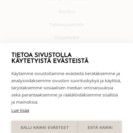
Toimitus
Tietosuojaseloste
Yhteystiedot
TIETOA SIVUSTOLLA
KÄYTETYISTÄ EVÄSTEISTÄ
Käytämme sivustollamme evästeitä kerätäksemme ja
analysoidaksemme sivuston suorituskykyä ja käyttöä,
tarjotaksemme sosiaalisen median ominaisuuksia
sekä parantaaksemme ja räätälöidäksemme sisältöä
ja mainoksia.
Lue lisää
0
SALLI KAIKKI EVÄSTEET
ESTÄ KAIKKI