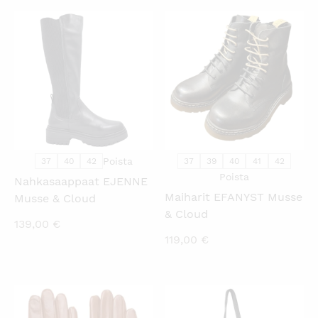
KATSO PIKANÄKYMÄ
KATSO PIKANÄKYMÄ
Poista
37
40
42
37
39
40
41
42
Poista
Nahkasaappaat EJENNE
Maiharit EFANYST Musse
Musse & Cloud
& Cloud
139,00
€
119,00
€
KATSO PIKANÄKYMÄ
KATSO PIKANÄKYMÄ