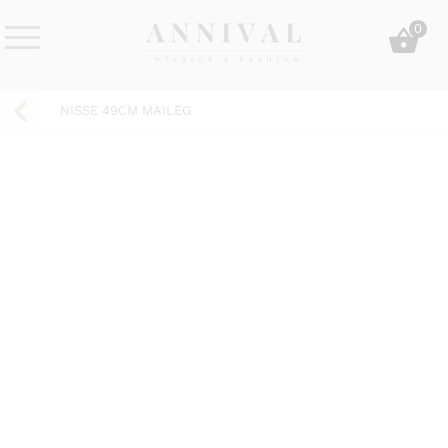
Skip
0
to
content
Annival
Sisustus
Lifestyle-
&
NISSE 49CM MAILEG
&
muoti
sisustusverkkokauppa