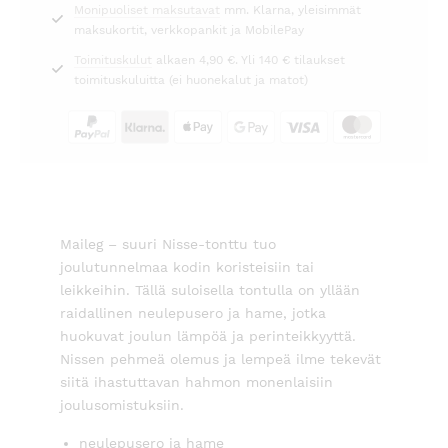
Monipuoliset maksutavat
mm. Klarna, yleisimmät
maksukortit, verkkopankit ja MobilePay
Toimituskulut
alkaen 4,90 €. Yli 140 € tilaukset
toimituskuluitta (ei huonekalut ja matot)
Maileg – suuri Nisse-tonttu tuo
joulutunnelmaa kodin koristeisiin tai
leikkeihin. Tällä suloisella tontulla on yllään
raidallinen neulepusero ja hame, jotka
huokuvat joulun lämpöä ja perinteikkyyttä.
Nissen pehmeä olemus ja lempeä ilme tekevät
siitä ihastuttavan hahmon monenlaisiin
joulusomistuksiin.
neulepusero ja hame