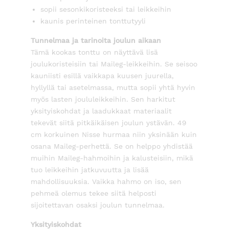
sopii sesonkikoristeeksi tai leikkeihin
kaunis perinteinen tonttutyyli
Tunnelmaa ja tarinoita joulun aikaan
Tämä kookas tonttu on näyttävä lisä
joulukoristeisiin tai Maileg-leikkeihin. Se seisoo
kauniisti esillä vaikkapa kuusen juurella,
hyllyllä tai asetelmassa, mutta sopii yhtä hyvin
myös lasten joululeikkeihin. Sen harkitut
yksityiskohdat ja laadukkaat materiaalit
tekevät siitä pitkäikäisen joulun ystävän. 49
cm korkuinen Nisse hurmaa niin yksinään kuin
osana Maileg-perhettä. Se on helppo yhdistää
muihin Maileg-hahmoihin ja kalusteisiin, mikä
tuo leikkeihin jatkuvuutta ja lisää
mahdollisuuksia. Vaikka hahmo on iso, sen
pehmeä olemus tekee siitä helposti
sijoitettavan osaksi joulun tunnelmaa.
Yksityiskohdat