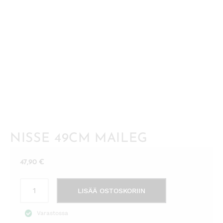
NISSE 49CM MAILEG
47,90
€
Nisse
LISÄÄ OSTOSKORIIN
49cm
Maileg
Varastossa
määrä