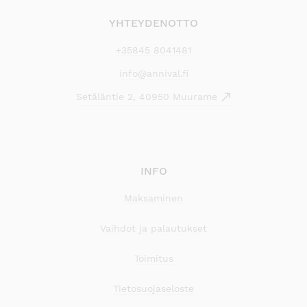
YHTEYDENOTTO
+35845 8041481
info@annival.fi
Setäläntie 2, 40950 Muurame
INFO
Maksaminen
Vaihdot ja palautukset
Toimitus
Tietosuojaseloste