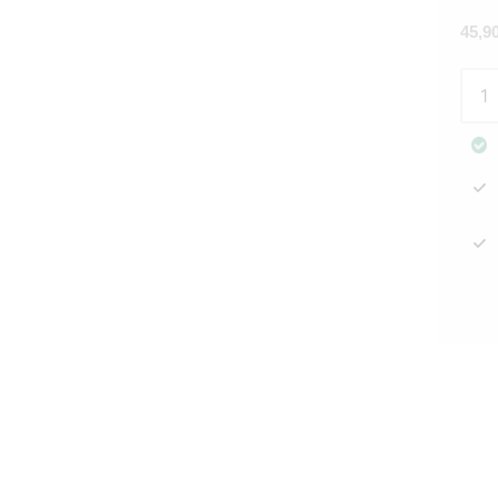
45,9
Ovim
45x
luon
määr