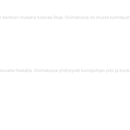
ti kenkien mukana tulevaa likaa. Ovimatossa on musta kumitausta
keutuvalta hiekalta. Ovimatossa yhdistyvät kumipohjan pito ja ko