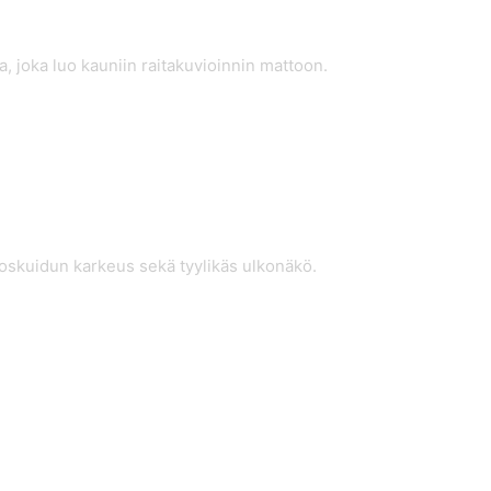
, joka luo kauniin raitakuvioinnin mattoon.
okoskuidun karkeus sekä tyylikäs ulkonäkö.