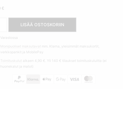
0
€
atto
LISÄÄ OSTOSKORIIN
100cm
nonvärinen/musta
Varastossa
ä
Monipuoliset maksutavat
mm. Klarna, yleisimmät maksukortit,
verkkopankit ja MobilePay
Toimituskulut
alkaen 4,90 €. Yli 140 € tilaukset toimituskuluitta (ei
huonekalut ja matot)