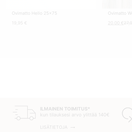
Ovimatto Hello 25x75
Ovimatto 
Nyk
19,95
€
20,00
€
27,
hint
on:
20,0
ILMAINEN TOIMITUS*
kun tilauksesi arvo ylittää 140€
LISÄTIETOJA