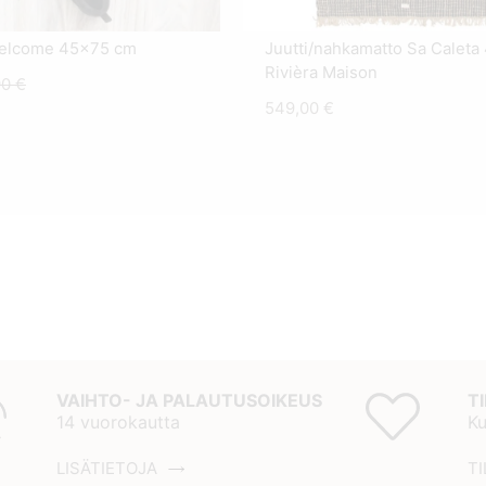
Welcome 45x75 cm
Juutti/nahkamatto Sa Calet
Rivièra Maison
yinen
Alkuperäinen
90
€
549,00
€
a
hinta
oli:
0 €.
27,90 €.
VAIHTO- JA PALAUTUSOIKEUS
T
14 vuorokautta
Ku
LISÄTIETOJA
TI