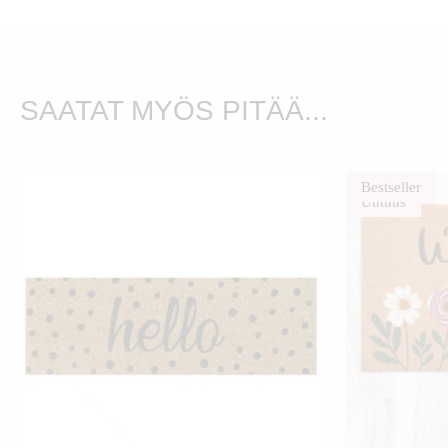
SAATAT MYÖS PITÄÄ...
Ale!
Bestseller
Uutuus