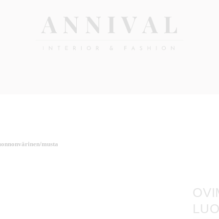
Annival
Sisustus
&
Lifestyle-
muoti
&
sisustusverkkokauppa
uonnonvärinen/musta
OVI
LUO