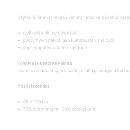
Käytännöllinen ja leveä ovimatto, joka kerää tehokkaas
tyylikkään hillitty ulkonäkö
pysyy hyvin paikoillaan kumitaustan ansiosta
sopii ympärivuotiseen käyttöön
Toimiva ja kestävä valinta
Leveä ovimatto suojaa sisätiloja lialta ja kengistä kul
Yksityiskohdat
45 x 100 cm
70% luonnonkumi, 30% kookoskuitu