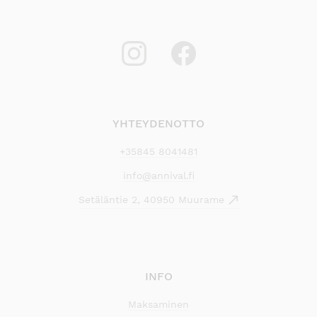
YHTEYDENOTTO
+35845 8041481
info@annival.fi
Setäläntie 2, 40950 Muurame
INFO
Maksaminen