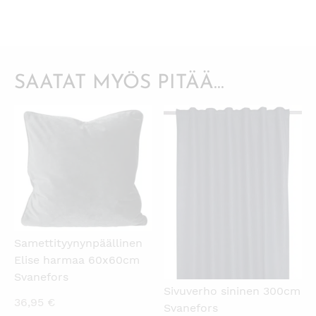
SAATAT MYÖS PITÄÄ...
KATSO PIKANÄKYMÄ
KATSO PIKANÄKYMÄ
Samettityynynpäällinen
Elise harmaa 60x60cm
Svanefors
Sivuverho sininen 300cm
36,95
€
Svanefors