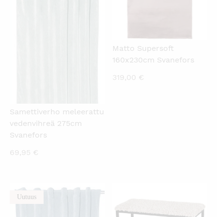
Matto Supersoft
160x230cm Svanefors
319,00
€
Samettiverho meleerattu
vedenvihreä 275cm
Svanefors
69,95
€
Uutuus
KATSO PIKANÄKYMÄ
KATSO PIKANÄKYMÄ