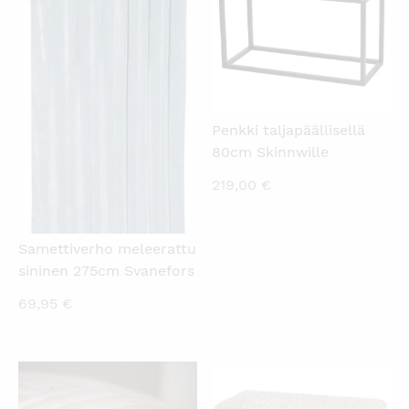
Penkki taljapäällisellä
80cm Skinnwille
219,00
€
Samettiverho meleerattu
sininen 275cm Svanefors
69,95
€
KATSO PIKANÄKYMÄ
KATSO PIKANÄKYMÄ