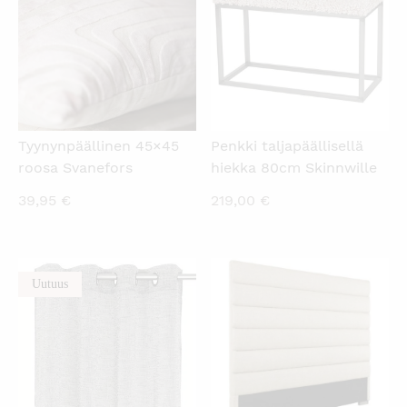
Tyynynpäällinen 45×45
Penkki taljapäällisellä
roosa Svanefors
hiekka 80cm Skinnwille
39,95
€
219,00
€
Uutuus
KATSO PIKANÄKYMÄ
KATSO PIKANÄKYMÄ