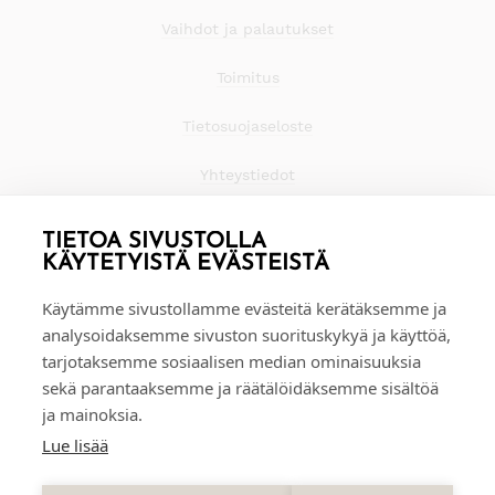
Vaihdot ja palautukset
Toimitus
Tietosuojaseloste
Yhteystiedot
TIETOA SIVUSTOLLA
KÄYTETYISTÄ EVÄSTEISTÄ
Käytämme sivustollamme evästeitä kerätäksemme ja
analysoidaksemme sivuston suorituskykyä ja käyttöä,
tarjotaksemme sosiaalisen median ominaisuuksia
sekä parantaaksemme ja räätälöidäksemme sisältöä
ja mainoksia.
Lue lisää