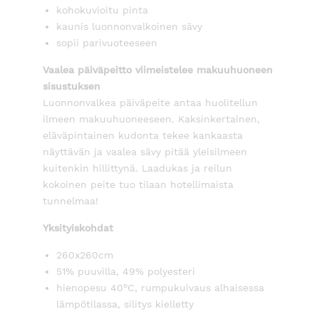
kohokuvioitu pinta
kaunis luonnonvalkoinen sävy
sopii parivuoteeseen
Vaalea päiväpeitto viimeistelee makuuhuoneen
sisustuksen
Luonnonvalkea päiväpeite antaa huolitellun
ilmeen makuuhuoneeseen. Kaksinkertainen,
eläväpintainen kudonta tekee kankaasta
näyttävän ja vaalea sävy pitää yleisilmeen
kuitenkin hillittynä. Laadukas ja reilun
kokoinen peite tuo tilaan hotellimaista
tunnelmaa!
Yksityiskohdat
260x260cm
51% puuvilla, 49% polyesteri
hienopesu 40°C, rumpukuivaus alhaisessa
lämpötilassa, silitys kielletty