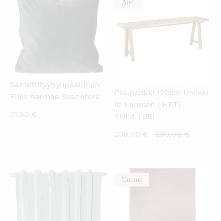
Ale!
KATSO PIKANÄKYMÄ
KATSO PIKANÄKYMÄ
Samettityynynpäällinen
Puupenkki 120cm Uniikki
Elise harmaa Svanefors
Ib Laursen | HETI
21,90
€
TOIMITUS!
Nykyinen
Alkuper
239,00
€
299,00
€
hinta
hinta
on:
oli:
239,00 €.
299,00 
Uutuus
KATSO PIKANÄKYMÄ
KATSO PIKANÄKYMÄ