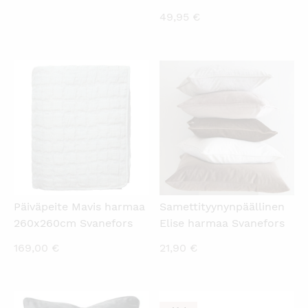
49,95
€
KATSO PIKANÄKYMÄ
KATSO PIKANÄKYMÄ
Päiväpeite Mavis harmaa
Samettityynynpäällinen
260x260cm Svanefors
Elise harmaa Svanefors
169,00
€
21,90
€