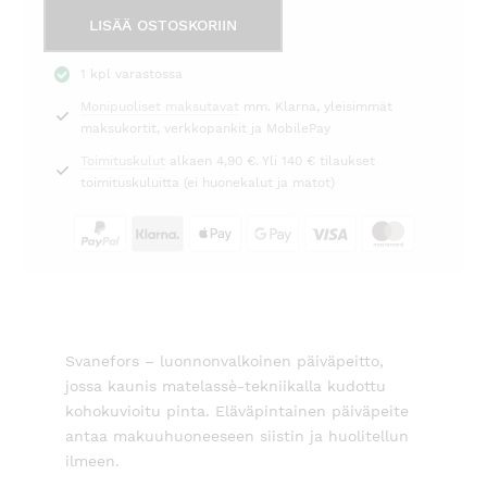
Päiväpeite
LISÄÄ OSTOSKORIIN
Mavis
luonnonvalkoinen
1 kpl varastossa
260x260cm
Monipuoliset maksutavat
mm. Klarna, yleisimmät
Svanefors
maksukortit, verkkopankit ja MobilePay
määrä
Toimituskulut
alkaen 4,90 €. Yli 140 € tilaukset
toimituskuluitta (ei huonekalut ja matot)
Svanefors – luonnonvalkoinen päiväpeitto,
jossa kaunis matelassè-tekniikalla kudottu
kohokuvioitu pinta. Eläväpintainen päiväpeite
antaa makuuhuoneeseen siistin ja huolitellun
ilmeen.