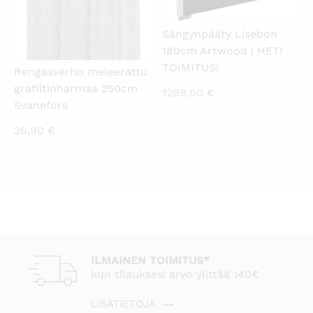
Sängynpääty Lisebon
180cm Artwood | HETI
TOIMITUS!
Rengasverho meleerattu
grafiitinharmaa 250cm
1299,00
€
Svanefors
36,90
€
ILMAINEN TOIMITUS*
kun tilauksesi arvo ylittää 140€
LISÄTIETOJA