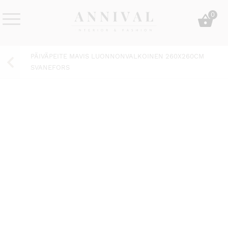
Skip
0
to
content
Annival
Sisustus
Lifestyle-
&
PÄIVÄPEITE MAVIS LUONNONVALKOINEN 260X260CM
&
muoti
SVANEFORS
sisustusverkkokauppa