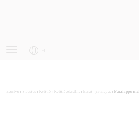
Skip
to
content
FI
Etusivu
›
Sisustus
›
Keittiö
›
Keittiötekstiilit
›
Essut - patalaput
› Patalappu mel