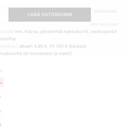
lappu
Varastossa
LISÄÄ OSTOSKORIIN
erattu
Monipuoliset
nen
utavat
mm. Klarna, yleisimmät maksukortit, verkkopankit
obilePay
sen
ituskulut
alkaen 4,90 €. Yli 140 € tilaukset
ä
ituskuluitta (ei huonekalut ja matot)