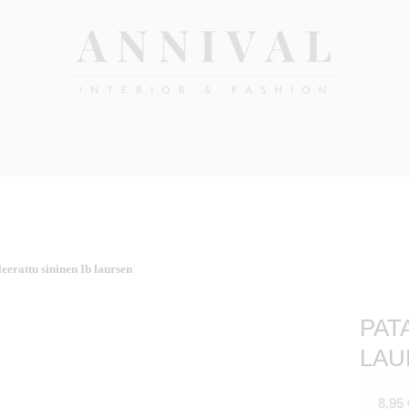
Annival
Sisustus
&
Lifestyle-
muoti
&
sisustusverkkokauppa
eerattu sininen Ib laursen
PAT
LAU
8,95