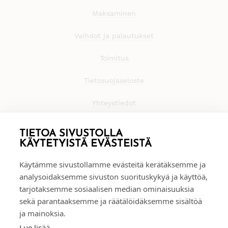
Maksaminen
Vaihdot ja palautukset
Toimitus
Tietosuojaseloste
Yhteystiedot
TIETOA SIVUSTOLLA
KÄYTETYISTÄ EVÄSTEISTÄ
Käytämme sivustollamme evästeitä kerätäksemme ja
analysoidaksemme sivuston suorituskykyä ja käyttöä,
tarjotaksemme sosiaalisen median ominaisuuksia
sekä parantaaksemme ja räätälöidäksemme sisältöä
ja mainoksia.
Lue lisää