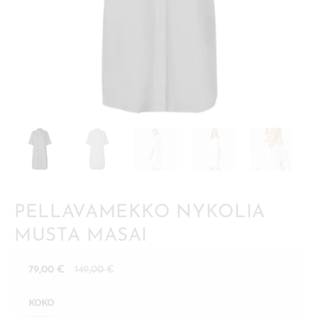
PELLAVAMEKKO NYKOLIA
MUSTA MASAI
Nykyinen
Alkuperäinen
79,00
€
149,00
€
hinta
hinta
KOKO
on:
oli: