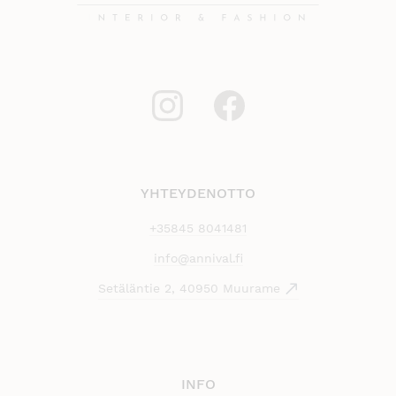
YHTEYDENOTTO
+35845 8041481
info@annival.fi
Setäläntie 2, 40950 Muurame
INFO