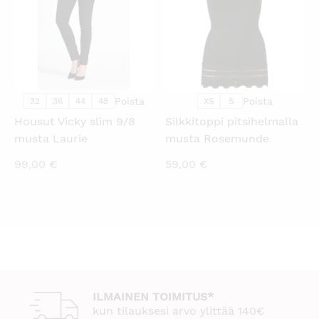
Poista
Poista
32
36
44
48
XS
S
Housut Vicky slim 9/8
Silkkitoppi pitsihelmalla
musta Laurie
musta Rosemunde
99,00
€
59,00
€
ILMAINEN TOIMITUS*
kun tilauksesi arvo ylittää 140€