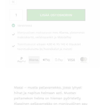
79,00 €.
149,00 €.
M
Pellavamekko
LISÄÄ OSTOSKORIIN
Nykolia
musta
Varastossa
Masai
Monipuoliset maksutavat
mm. Klarna, yleisimmät
määrä
maksukortit, verkkopankit ja MobilePay
Toimituskulut
alkaen 4,90 €. Yli 140 € tilaukset
toimituskuluitta (ei huonekalut ja matot)
Masai – musta pellavamekko, jossa lyhyet
hihat ja napitus helmaan asti. Mustan
paitamekon helma on hieman pyöristetty.
Klassinen pellavamekko on monipuolinen asu