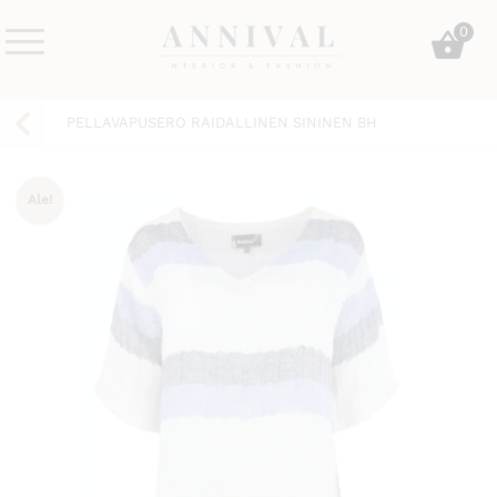
Skip
0
to
content
Annival
Sisustus
Lifestyle-
&
PELLAVAPUSERO RAIDALLINEN SININEN BH
&
muoti
sisustusverkkokauppa
Ale!