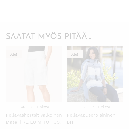
SAATAT MYÖS PITÄÄ...
Ale!
Ale!
KATSO PIKANÄKYMÄ
KATSO PIKANÄKYMÄ
Poista
Poista
XS
S
2
4
Pellavashortsit valkoinen
Pellavapusero sininen
Masai | REILU MITOITUS!
BH