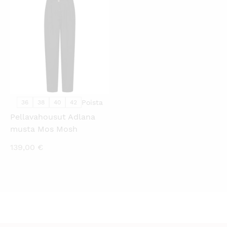
69,00 €.
89,00 €.
89,00 €.
119,00 €.
KATSO PIKANÄKYMÄ
Poista
36
38
40
42
Pellavahousut Adlana
musta Mos Mosh
139,00
€