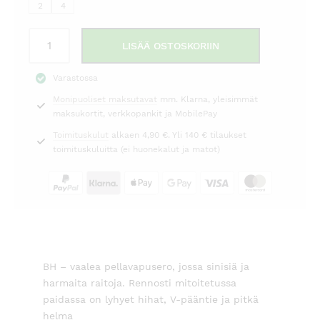
89,00 €.
139,00 €.
2
4
Pellavapusero
LISÄÄ OSTOSKORIIN
raidallinen
sininen
Varastossa
BH
Monipuoliset maksutavat
mm. Klarna, yleisimmät
määrä
maksukortit, verkkopankit ja MobilePay
Toimituskulut
alkaen 4,90 €. Yli 140 € tilaukset
toimituskuluitta (ei huonekalut ja matot)
BH – vaalea pellavapusero, jossa sinisiä ja
harmaita raitoja. Rennosti mitoitetussa
paidassa on lyhyet hihat, V-pääntie ja pitkä
helma