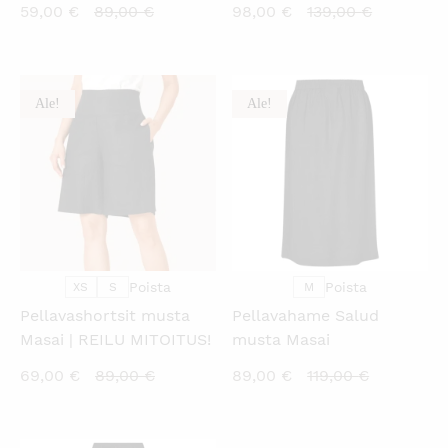
Nykyinen
Alkuperäinen
Nykyinen
Alkuperä
59,00
€
89,00
€
98,00
€
139,00
€
hinta
hinta
hinta
hinta
on:
oli:
on:
oli:
59,00 €.
89,00 €.
98,00 €.
139,00 €.
Ale!
Ale!
KATSO PIKANÄKYMÄ
KATSO PIKANÄKYMÄ
Poista
Poista
XS
S
M
Pellavashortsit musta
Pellavahame Salud
Masai | REILU MITOITUS!
musta Masai
Nykyinen
Alkuperäinen
Nykyinen
Alkuperäi
69,00
€
89,00
€
89,00
€
119,00
€
hinta
hinta
hinta
hinta
on:
oli:
on:
oli: