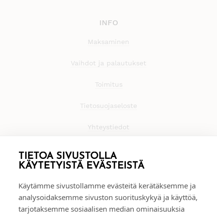
INFO
Maksaminen
Vaihdot ja palautukset
Toimitus
Tietosuojaseloste
Yhteystiedot
TIETOA SIVUSTOLLA
KÄYTETYISTÄ EVÄSTEISTÄ
Käytämme sivustollamme evästeitä kerätäksemme ja
analysoidaksemme sivuston suorituskykyä ja käyttöä,
tarjotaksemme sosiaalisen median ominaisuuksia