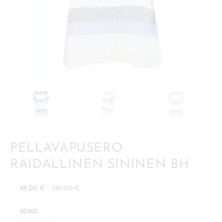
PELLAVAPUSERO
RAIDALLINEN SININEN BH
Nykyinen
Alkuperäinen
89,00
€
139,00
€
hinta
hinta
KOKO
on:
oli: