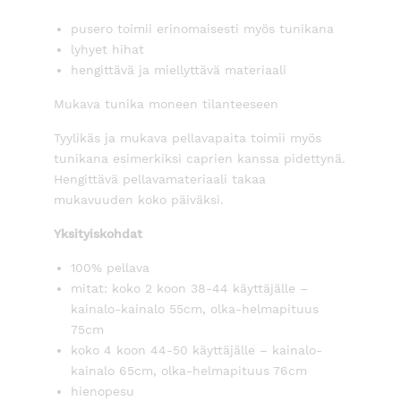
pusero toimii erinomaisesti myös tunikana
lyhyet hihat
hengittävä ja miellyttävä materiaali
Mukava tunika moneen tilanteeseen
Tyylikäs ja mukava pellavapaita toimii myös
tunikana esimerkiksi caprien kanssa pidettynä.
Hengittävä pellavamateriaali takaa
mukavuuden koko päiväksi.
Yksityiskohdat
100% pellava
mitat: koko 2 koon 38-44 käyttäjälle –
kainalo-kainalo 55cm, olka-helmapituus
75cm
koko 4 koon 44-50 käyttäjälle – kainalo-
kainalo 65cm, olka-helmapituus 76cm
hienopesu