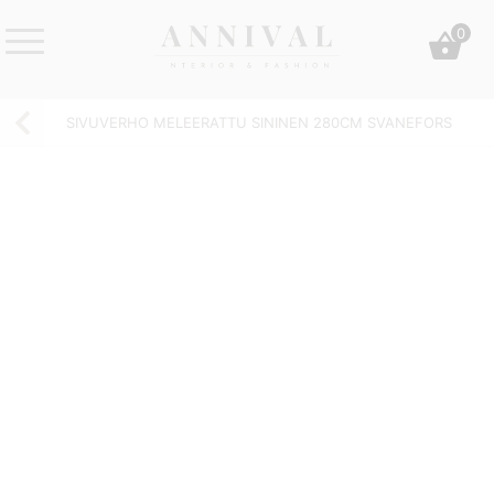
Skip
0
to
content
Annival
Sisustus
Lifestyle-
&
SIVUVERHO MELEERATTU SININEN 280CM SVANEFORS
&
muoti
sisustusverkkokauppa