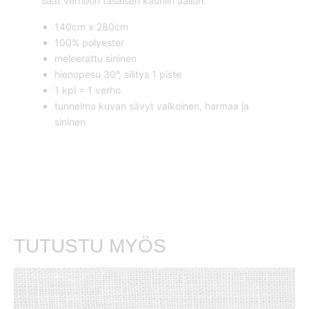
saat verhoon tasaisen kauniin aallon.
140cm x 280cm
100% polyester
meleerattu sininen
hienopesu 30°, silitys 1 piste
1 kpl = 1 verho
tunnelma kuvan sävyt valkoinen, harmaa ja
sininen
TUTUSTU MYÖS