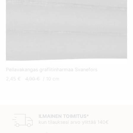
Pellavakangas grafiitinharmaa Svanefors
Nykyinen
Alkuperäinen
2,45
€
4,90
€
/ 10 cm
hinta
hinta
on:
oli:
2,45 €.
4,90 €.
ILMAINEN TOIMITUS*
kun tilauksesi arvo ylittää 140€