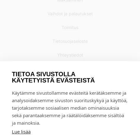
Vaihdot ja palautukset
Toimitus
Tietosuojaseloste
Yhteystiedot
TIETOA SIVUSTOLLA
KÄYTETYISTÄ EVÄSTEISTÄ
Käytämme sivustollamme evästeitä kerätäksemme ja
analysoidaksemme sivuston suorituskykyä ja käyttöä,
tarjotaksemme sosiaalisen median ominaisuuksia
sekä parantaaksemme ja räätälöidäksemme sisältöä
ja mainoksia.
Lue lisää