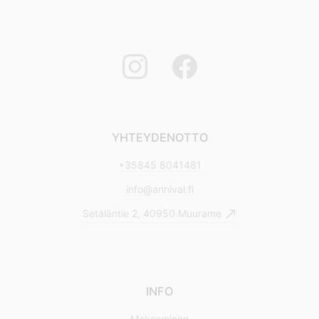
YHTEYDENOTTO
+35845 8041481
info@annival.fi
Setäläntie 2, 40950 Muurame
INFO
Maksaminen