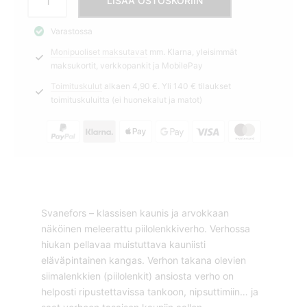
LISÄÄ OSTOSKORIIN
meleerattu
sininen
Varastossa
280cm
Monipuoliset maksutavat
mm. Klarna, yleisimmät
Svanefors
maksukortit, verkkopankit ja MobilePay
määrä
Toimituskulut
alkaen 4,90 €. Yli 140 € tilaukset
toimituskuluitta (ei huonekalut ja matot)
Svanefors – klassisen kaunis ja arvokkaan
näköinen meleerattu piilolenkkiverho. Verhossa
hiukan pellavaa muistuttava kauniisti
eläväpintainen kangas. Verhon takana olevien
siimalenkkien (piilolenkit) ansiosta verho on
helposti ripustettavissa tankoon, nipsuttimiin… ja