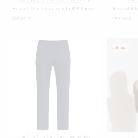
Housut Thea suora musta 8/8 Laurie
Farkkutakk
129,00
€
189,00
€
Uutuus
TÄLLÄ
TUOTTEELLA
ON
USEAMPI
MUUNNELMA.
VOIT
TEHDÄ
VALINNAT
TUOTTEEN
SIVULLA.
Poista
34
36
38
40
42
44
S