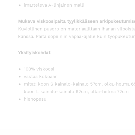
imarteleva A-linjainen malli
Mukava viskoosipaita tyylikkääseen arkipukeutumis
Kuviollinen pusero on materiaaliltaan ihanan vilpoista
kanssa. Paita sopii niin vapaa-ajalle kuin työpukeutu
Yksityiskohdat
100% viskoosi
vastaa kokoaan
mitat: koon S kainalo-kainalo 57cm, olka-helma 
koon L kainalo-kainalo 62cm, olka-helma 72cm
hienopesu