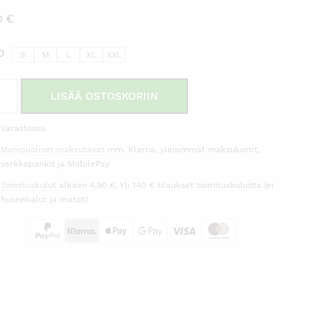
00
€
O
S
M
L
XL
XXL
ro
LISÄÄ OSTOSKORIIN
cia
ollinen
Varastossa
i
Monipuoliset maksutavat
mm. Klarna, yleisimmät maksukortit,
rä
verkkopankit ja MobilePay
Toimituskulut
alkaen 4,90 €. Yli 140 € tilaukset toimituskuluitta (ei
huonekalut ja matot)