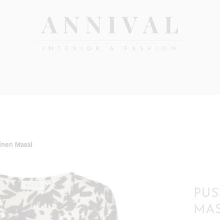
Annival
Sisustus
&
Lifestyle-
muoti
&
sisustusverkkokauppa
linen Masai
PUS
MAS