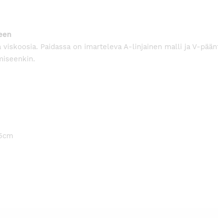
een
 viskoosia. Paidassa on imarteleva A-linjainen malli ja V-pään
miseenkin.
65cm