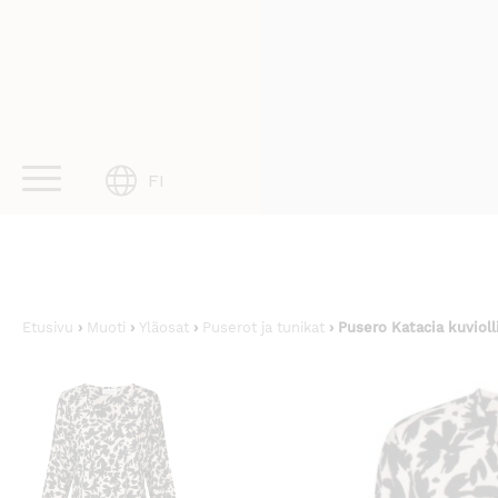
Skip
to
content
FI
Etusivu
›
Muoti
›
Yläosat
›
Puserot ja tunikat
› Pusero Katacia kuviol