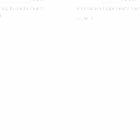
 napituksella musta
Slimmaava toppi musta Yay
e
44,95
€