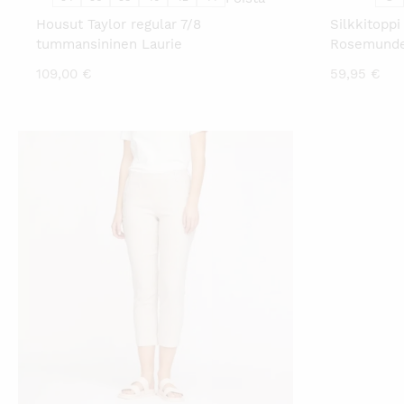
Housut Taylor regular 7/8
Silkkitoppi
tummansininen Laurie
Rosemund
109,00
€
59,95
€
TÄLLÄ
TUOTTEELLA
ON
USEAMPI
MUUNNELMA.
VOIT
TEHDÄ
VALINNAT
TUOTTEEN