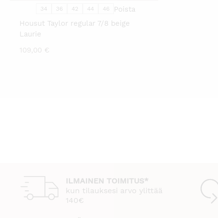
SIVULLA.
Poista
34
36
42
44
46
Housut Taylor regular 7/8 beige
Laurie
109,00
€
ILMAINEN TOIMITUS*
kun tilauksesi arvo ylittää
140€