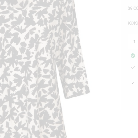
89,
KOK
Puse
Kata
kuvi
Masa
mää