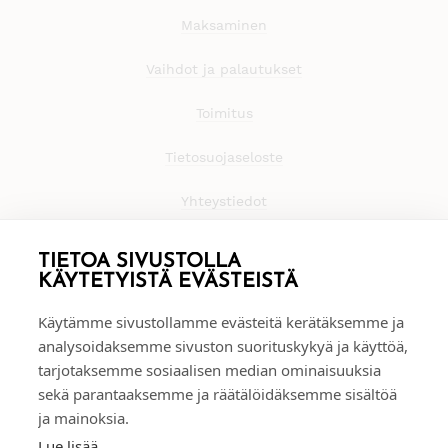
Maksaminen
Vaihdot ja palautukset
Toimitus
Tietosuojaseloste
Yhteystiedot
TIETOA SIVUSTOLLA
KÄYTETYISTÄ EVÄSTEISTÄ
Käytämme sivustollamme evästeitä kerätäksemme ja
analysoidaksemme sivuston suorituskykyä ja käyttöä,
tarjotaksemme sosiaalisen median ominaisuuksia
sekä parantaaksemme ja räätälöidäksemme sisältöä
ja mainoksia.
Lue lisää