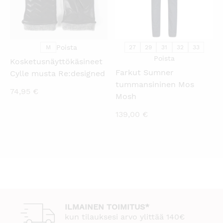
Poista
M
27
29
31
32
33
Poista
Kosketusnäyttökäsineet
Farkut Sumner
Cylle musta Re:designed
tummansininen Mos
74,95
€
Mosh
139,00
€
ILMAINEN TOIMITUS*
kun tilauksesi arvo ylittää 140€