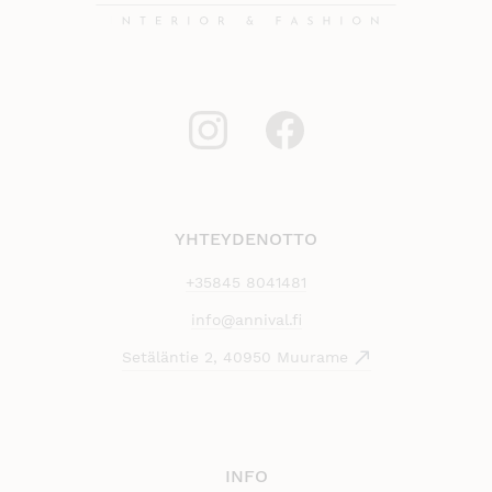
YHTEYDENOTTO
+35845 8041481
info@annival.fi
Setäläntie 2, 40950 Muurame
INFO