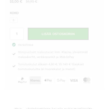
Nykyinen
Alkuperäinen
22,00
€
59,95
€
hinta
hinta
KOKO
on:
oli:
22,00 €.
59,95 €.
S
Pukeutumispaita
LISÄÄ OSTOSKORIIN
luonnonvalkoinen
Yaya
Varastossa
määrä
Monipuoliset maksutavat
mm. Klarna, yleisimmät
maksukortit, verkkopankit ja MobilePay
Toimituskulut
alkaen 4,90 €. Yli 140 € tilaukset
toimituskuluitta (ei huonekalut ja matot)
Yaya – yksinkertaisen kaunis pukeutumispaita,