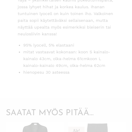
jossa lyhyet hihat ja korkea kaulus. Ihanan
tuntuinen lyocell on kuin toinen iho. Valkoinen
paita sopii käytettäväksi sellaisenaan, mutta
näyttää upealta myös esimerkiksi bleiserin tai
neulosliivin kanssa!
95% lyocell, 5% elastaani
mitat vastaavat kokonaan: koon S kainalo-
kainalo 43cm, olka-helma 61cmkoon L
kainalo-kainalo 49cm, olka-helma 62cm
hienopesu 30 asteessa
SAATAT MYÖS PITÄÄ...
Ale!
KATSO PIKANÄKYMÄ
KATSO PIKANÄKYMÄ