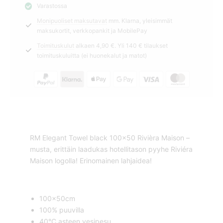
Varastossa
Rivièra
Monipuoliset maksutavat
mm. Klarna, yleisimmät
Maison
maksukortit, verkkopankit ja MobilePay
määrä
Toimituskulut
alkaen 4,90 €. Yli 140 € tilaukset
toimituskuluitta (ei huonekalut ja matot)
RM Elegant Towel black 100×50 Rivièra Maison –
musta, erittäin laadukas hotellitason pyyhe Riviéra
Maison logolla! Erinomainen lahjaidea!
100x50cm
100% puuvilla
40°C asteen vesipesu