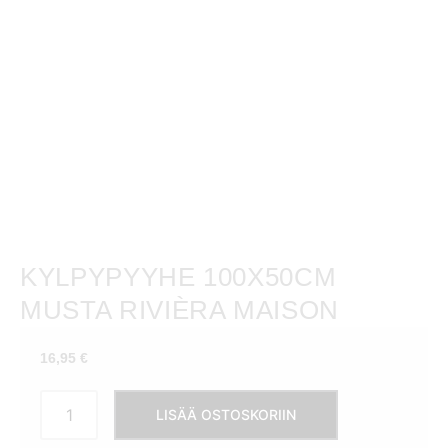
KYLPYPYYHE 100X50CM
MUSTA RIVIÈRA MAISON
16,95
€
Kylpypyyhe
LISÄÄ OSTOSKORIIN
100x50cm
musta