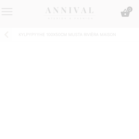
Skip
0
to
content
Annival
Sisustus
Lifestyle-
&
KYLPYPYYHE 100X50CM MUSTA RIVIÈRA MAISON
&
muoti
sisustusverkkokauppa