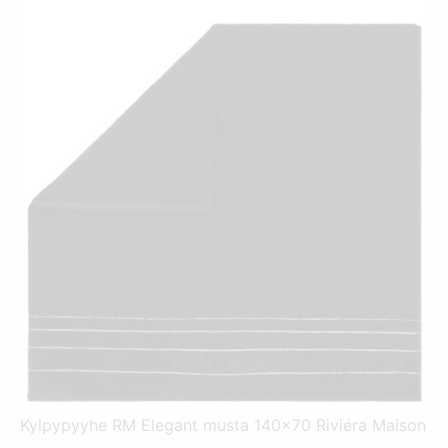
26,00 €.
49,90 €.
Kylpypyyhe RM Elegant musta 140x70 Riviéra Maison