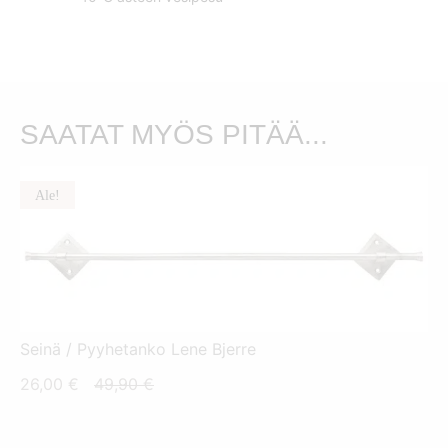
SAATAT MYÖS PITÄÄ...
Ale!
Seinä / Pyyhetanko Lene Bjerre
Nykyinen
Alkuperäinen
26,00
€
49,90
€
hinta
hinta
on:
oli: