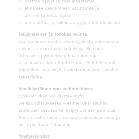
poistaa hajuja ja pesuainejäämiä
ehkäisee pesukoneen saostumia ja
ummehtunutta hajua
pehmentää ja raikastaa pyykin luonnollisesti
Hellävarainen ja tehokas valinta
Luonnollinen etikka tekee pyykistä pehmeää ja
raikasta ilman tukkivia kalvoja. Se sopii
erityisesti pyyhkeiden, lakanoiden ja
urheiluvaatteiden huuhteluun, eikä heikennä
tekstiilien imukykyä. Pyykkietikka sopii kaikille
tekstiileille.
Monikäyttöinen apu kodinhoidossa
Pyykkietikkaa voi käyttää myös
yleispuhdistuksessa – esimerkiksi saunan
lauteiden pesussa tai kylpyhuoneen pinnoille.
Kaunis pullo toimii ihanasti osana sisustusta ja
on myös ihana lahjaidea!
Yksityiskohdat