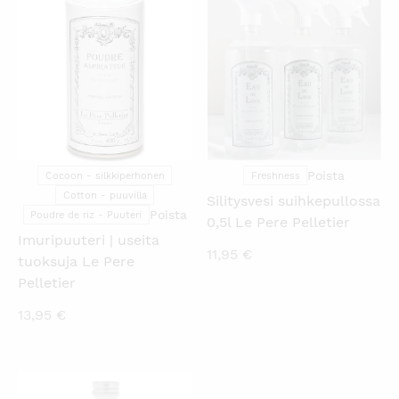
KATSO PIKANÄKYMÄ
KATSO PIKANÄKYMÄ
Poista
Cocoon - silkkiperhonen
Freshness
Cotton - puuvilla
Silitysvesi suihkepullossa
Poista
Poudre de riz - Puuteri
0,5l Le Pere Pelletier
Imuripuuteri | useita
11,95
€
tuoksuja Le Pere
Pelletier
13,95
€
KATSO PIKANÄKYMÄ