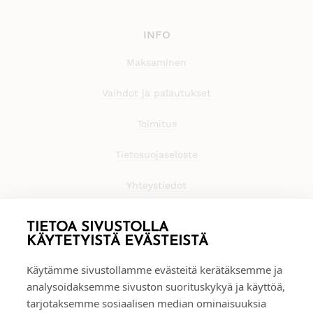
INFO
Maksaminen
Vaihdot ja palautukset
Toimitus
Tietosuojaseloste
Yhteystiedot
TIETOA SIVUSTOLLA
KÄYTETYISTÄ EVÄSTEISTÄ
Käytämme sivustollamme evästeitä kerätäksemme ja
analysoidaksemme sivuston suorituskykyä ja käyttöä,
tarjotaksemme sosiaalisen median ominaisuuksia