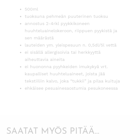
500ml
tuoksuna pehmeän puuterinen tuoksu
annostus 2-4rkl pyykkikoneen
huuhteluainelokeroon, riippuen pyykistä ja
sen määrästä
lauteiden ym. yleispesuun n. 0,5dl/5l vettä
ei sisällä allergisoivia tai herkkyyttä
aiheuttavia aineita
ei huononna pyyhkeiden imukykyä vrt.
kaupalliset huuhteluaineet, joista jää
tekstiiliin kalvo, joka “tukkii” ja pilaa kuituja
ehkäisee pesuainesaostumia pesukoneessa
SAATAT MYÖS PITÄÄ...