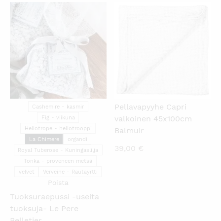
KATSO PIKANÄKYMÄ
KATSO PIKANÄKYMÄ
Pellavapyyhe Capri
Cashemire - kasmir
valkoinen 45x100cm
Fig - viikuna
Heliotrope - heliotrooppi
Balmuir
La Chimere
organdi
39,00
€
Royal Tuberose - Kuningaslilja
Tonka - provencen metsä
velvet
Verveine - Rautayrtti
Poista
Tuoksuraepussi -useita
tuoksuja- Le Pere
Pelletier