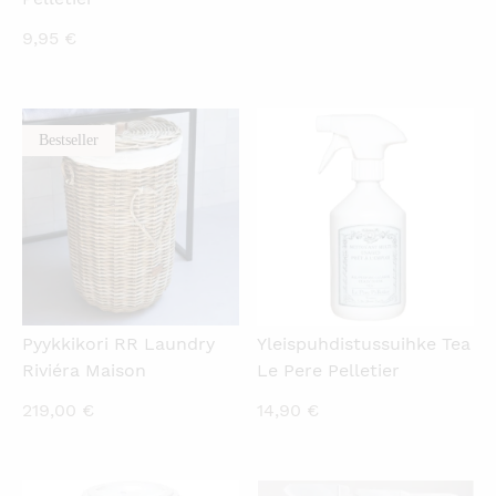
9,95
€
Bestseller
KATSO PIKANÄKYMÄ
KATSO PIKANÄKYMÄ
Pyykkikori RR Laundry
Yleispuhdistussuihke Tea
Riviéra Maison
Le Pere Pelletier
219,00
€
14,90
€