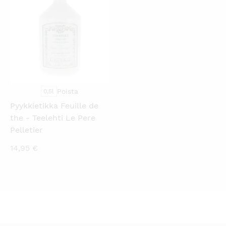
Poista
0,5l
Pyykkietikka Feuille de
the - Teelehti Le Pere
Pelletier
14,95
€