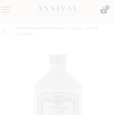
Skip
0
to
content
Annival
Sisustus
Lifestyle-
&
PYYKKIETIKKA POUDRE DE RIZ – PUUTERI LE PERE
&
muoti
PELLETIER
sisustusverkkokauppa