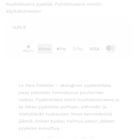
huuhteluaine pyykille. Puhdistusaine moniin
käyttökohteisiin!
14,95
€
Le Pere Pelletier – ekologinen pyykkietikka,
jossa pehmeän hienostunut puuterinen
tuoksu. Pyykkietikka toimii huuhteluaineena ja
se tekee pyykistäsi puhtaan, pehmeän ja
miellyttävän tuoksuisen ilman keinotekoisia
jäämiä. Etikan tuoksu haihtuu pesun jälkeen
pyykkien kuivuttua.