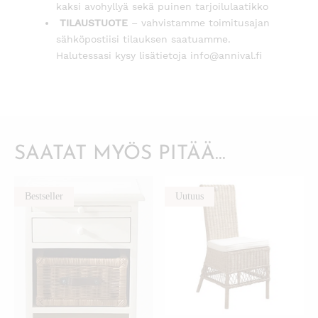
kaksi avohyllyä sekä puinen tarjoilulaatikko
TILAUSTUOTE
– vahvistamme toimitusajan
sähköpostiisi tilauksen saatuamme.
Halutessasi kysy lisätietoja info@annival.fi
SAATAT MYÖS PITÄÄ...
Bestseller
Uutuus
KATSO PIKANÄKYMÄ
KATSO PIKANÄKYMÄ