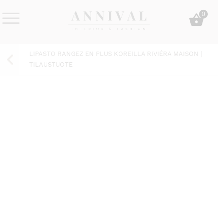
Skip
0
to
content
Annival
Sisustus
Lifestyle-
&
LIPASTO RANGEZ EN PLUS KOREILLA RIVIÉRA MAISON |
&
muoti
TILAUSTUOTE
sisustusverkkokauppa