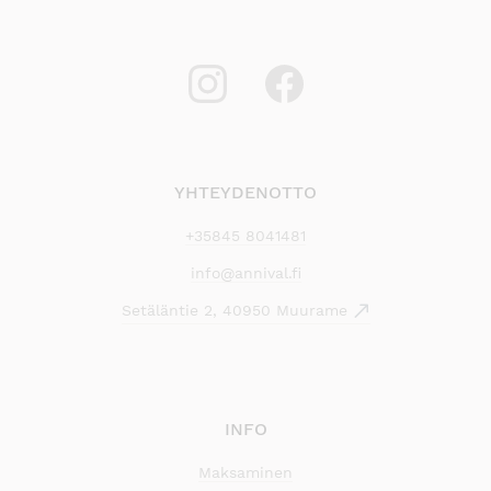
YHTEYDENOTTO
+35845 8041481
info@annival.fi
Setäläntie 2, 40950 Muurame
INFO
Maksaminen