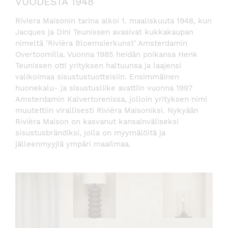
VUODESTA 1948
Riviera Maisonin tarina alkoi 1. maaliskuuta 1948, kun
Jacques ja Dini Teunissen avasivat kukkakaupan
nimeltä ’Rivièra Bloemsierkunst’ Amsterdamin
Overtoomilla. Vuonna 1985 heidän poikansa Henk
Teunissen otti yrityksen haltuunsa ja laajensi
valikoimaa sisustustuotteisiin. Ensimmäinen
huonekalu- ja sisustusliike avattiin vuonna 1997
Amsterdamin Kalvertorenissa, jolloin yrityksen nimi
muutettiin virallisesti Rivièra Maisoniksi. Nykyään
Rivièra Maison on kasvanut kansainväliseksi
sisustusbrändiksi, jolla on myymälöitä ja
jälleenmyyjiä ympäri maailmaa.