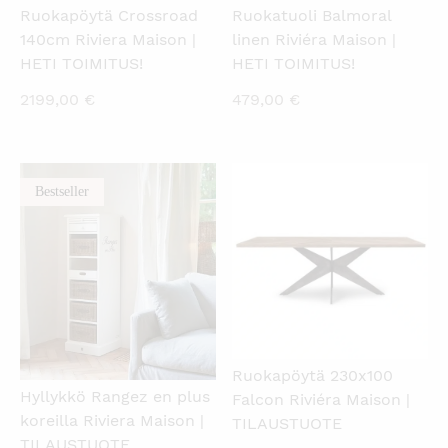
Ruokapöytä Crossroad
Ruokatuoli Balmoral
140cm Riviera Maison |
linen Riviéra Maison |
HETI TOIMITUS!
HETI TOIMITUS!
2199,00
€
479,00
€
Bestseller
KATSO PIKANÄKYMÄ
KATSO PIKANÄKYMÄ
Ruokapöytä 230x100
Hyllykkö Rangez en plus
Falcon Riviéra Maison |
koreilla Riviera Maison |
TILAUSTUOTE
TILAUSTUOTE