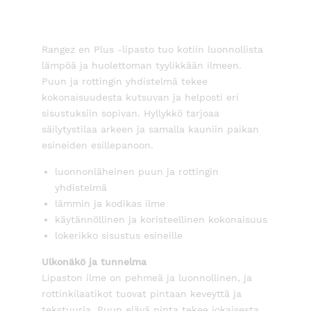
Rangez en Plus -lipasto tuo kotiin luonnollista
lämpöä ja huolettoman tyylikkään ilmeen.
Puun ja rottingin yhdistelmä tekee
kokonaisuudesta kutsuvan ja helposti eri
sisustuksiin sopivan. Hyllykkö tarjoaa
säilytystilaa arkeen ja samalla kauniin paikan
esineiden esillepanoon.
luonnonläheinen puun ja rottingin
yhdistelmä
lämmin ja kodikas ilme
käytännöllinen ja koristeellinen kokonaisuus
lokerikko sisustus esineille
Ulkonäkö ja tunnelma
Lipaston ilme on pehmeä ja luonnollinen, ja
rottinkilaatikot tuovat pintaan keveyttä ja
tekstuuria. Puun elävä pinta tekee jokaisesta