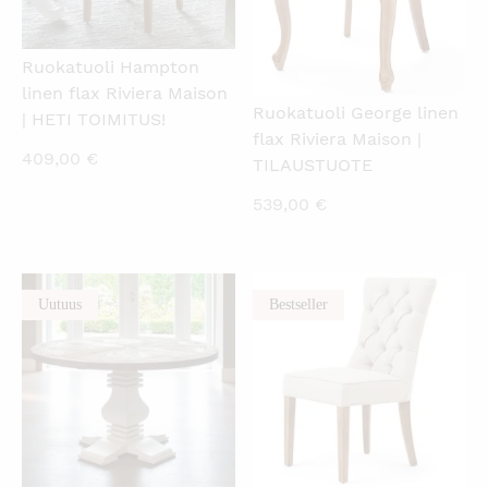
Ruokatuoli Hampton
linen flax Riviera Maison
Ruokatuoli George linen
| HETI TOIMITUS!
flax Riviera Maison |
409,00
€
TILAUSTUOTE
539,00
€
Uutuus
Bestseller
KATSO PIKANÄKYMÄ
KATSO PIKANÄKYMÄ