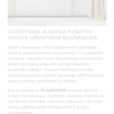
LUOTETTAVA JA NOPEA TOIMITUS
OMASTA VARASTOSTA MUURAMESTA
Kaikki varastossa olevat tuotteemme lähetetään
omasta varastostamme Muuramessa 1–5 arkipäivän
kuluessa. Jokainen tuote tarkastetaan huolellisesti
ennen lähetystä, jotta voit luottaa tilaamiesi
tuotteiden laatuun. Nopean käsittelyn ja oman
varaston ansiosta voimme varmistaa, että tilauksesi
saapuu sinulle turvallisesti ja ajallaan.
Kun Kyseessä on
TILAUSTUOTE
koskien lähinnä
joitakin huonekaluja, (tuotteen otsikossa mainittuna)
voit tehdä normaalin maksetun tilauksen, ota vielä
yhteys sähköpostitse info@annival.fi ja kysy
tomitusaikaa.