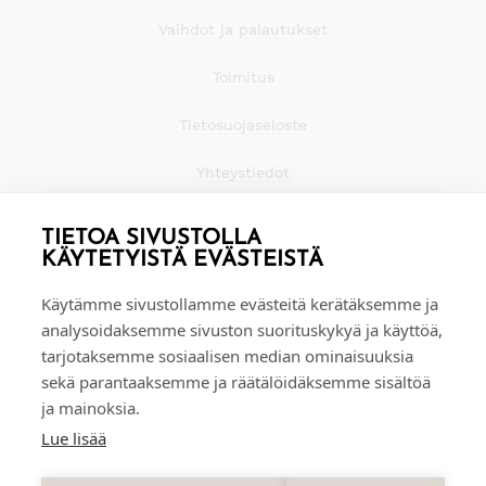
Vaihdot ja palautukset
Toimitus
Tietosuojaseloste
Yhteystiedot
TIETOA SIVUSTOLLA
KÄYTETYISTÄ EVÄSTEISTÄ
Käytämme sivustollamme evästeitä kerätäksemme ja
analysoidaksemme sivuston suorituskykyä ja käyttöä,
tarjotaksemme sosiaalisen median ominaisuuksia
sekä parantaaksemme ja räätälöidäksemme sisältöä
ja mainoksia.
Lue lisää