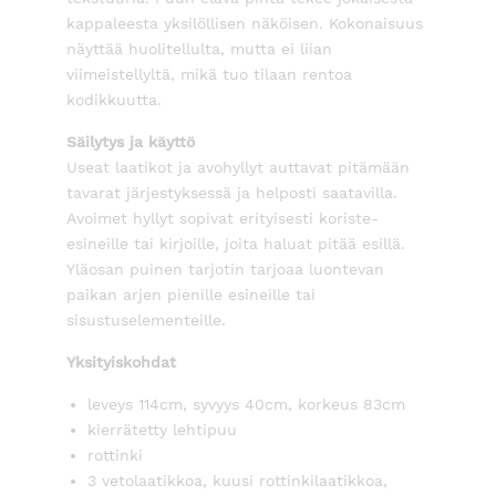
kappaleesta yksilöllisen näköisen. Kokonaisuus
näyttää huolitellulta, mutta ei liian
viimeistellyltä, mikä tuo tilaan rentoa
kodikkuutta.
Säilytys ja käyttö
Useat laatikot ja avohyllyt auttavat pitämään
tavarat järjestyksessä ja helposti saatavilla.
Avoimet hyllyt sopivat erityisesti koriste-
esineille tai kirjoille, joita haluat pitää esillä.
Yläosan puinen tarjotin tarjoaa luontevan
paikan arjen pienille esineille tai
sisustuselementeille.
Yksityiskohdat
leveys 114cm, syvyys 40cm, korkeus 83cm
kierrätetty lehtipuu
rottinki
3 vetolaatikkoa, kuusi rottinkilaatikkoa,