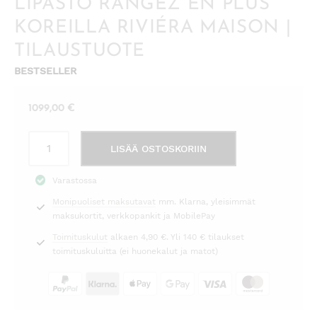
LIPASTO RANGEZ EN PLUS
KOREILLA RIVIÉRA MAISON |
TILAUSTUOTE
BESTSELLER
1099,00
€
Lipasto
LISÄÄ OSTOSKORIIN
Rangez
en
Varastossa
Plus
Monipuoliset maksutavat
mm. Klarna, yleisimmät
koreilla
maksukortit, verkkopankit ja MobilePay
Riviéra
Maison
Toimituskulut
alkaen 4,90 €. Yli 140 € tilaukset
|
toimituskuluitta (ei huonekalut ja matot)
TILAUSTUOTE
määrä