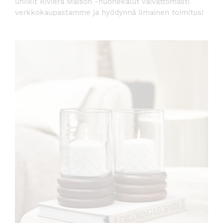
uniikit Riviera Maison -huonekalut vaivattomasti
verkkokaupastamme ja hyödynnä ilmainen toimitus!