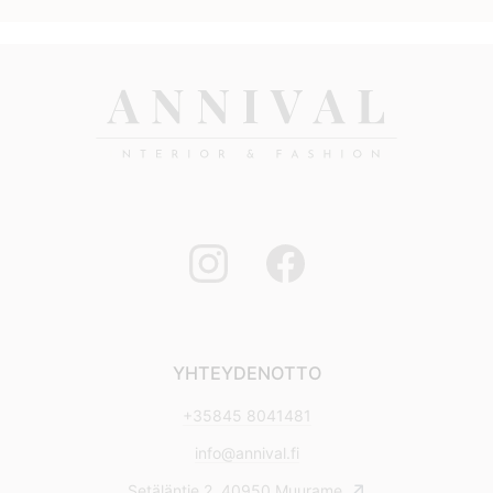
YHTEYDENOTTO
+35845 8041481
info@annival.fi
Setäläntie 2, 40950 Muurame