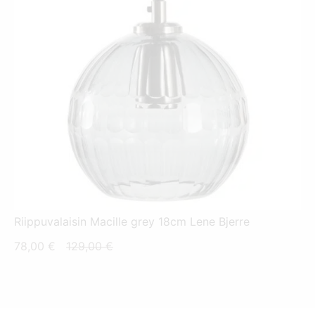
Riippuvalaisin Macille grey 18cm Lene Bjerre
Nykyinen
Alkuperäinen
78,00
€
129,00
€
hinta
hinta
on:
oli:
78,00 €.
129,00 €.