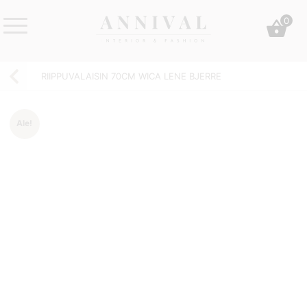
Skip
0
to
content
Annival
Sisustus
Lifestyle-
&
RIIPPUVALAISIN 70CM WICA LENE BJERRE
&
muoti
sisustusverkkokauppa
Ale!