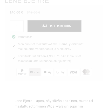
LENE BJERRE
Nykyinen
Alkuperäinen
140,00
€
349,00
€
hinta
hinta
Riippuvalaisin
on:
oli:
LISÄÄ OSTOSKORIIN
70cm
140,00 €.
349,00 €.
Wica
Varastossa
Lene
Monipuoliset maksutavat
mm. Klarna, yleisimmät
Bjerre
maksukortit, verkkopankit ja MobilePay
määrä
Toimituskulut
alkaen 4,90 €. Yli 140 € tilaukset
toimituskuluitta (ei huonekalut ja matot)
Lene Bjerre – upea, näyttävän kokoinen, mustaksi
maalattu rottinkinen Wica -valaisin sopii niin