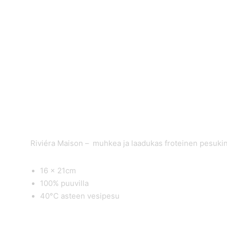
Riviéra Maison – muhkea ja laadukas froteinen pesuki
16 x 21cm
100% puuvilla
40°C asteen vesipesu