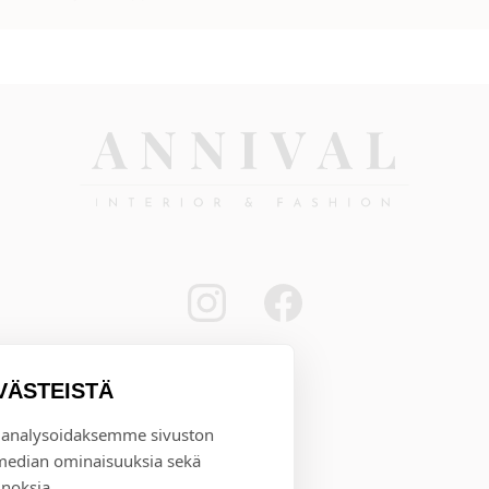
VÄSTEISTÄ
 analysoidaksemme sivuston
 median ominaisuuksia sekä
noksia.