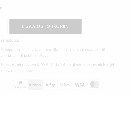
€
kinnas
LISÄÄ OSTOSKORIIN
ant
Varastossa
éra
Monipuoliset maksutavat
mm. Klarna, yleisimmät maksukortit,
on
verkkopankit ja MobilePay
ä
Toimituskulut
alkaen 4,90 €. Yli 140 € tilaukset toimituskuluitta (ei
huonekalut ja matot)