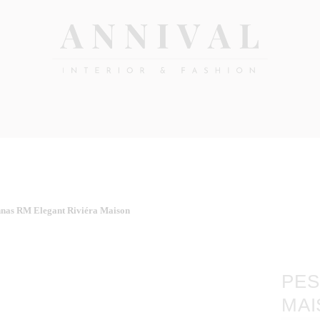
Annival
Sisustus
&
Lifestyle-
muoti
&
sisustusverkkokauppa
nnas RM Elegant Riviéra Maison
PES
MAI