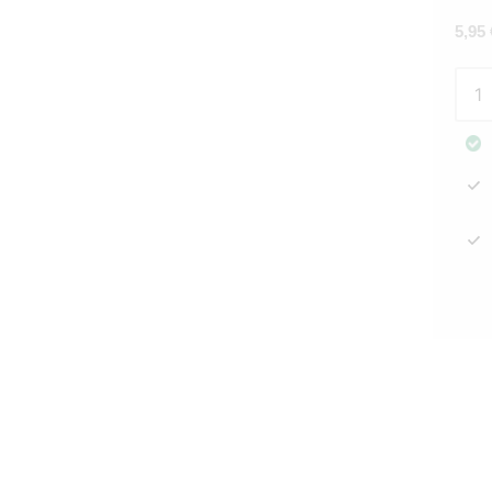
5,95
Pesu
RM
Eleg
Rivi
Mais
määr