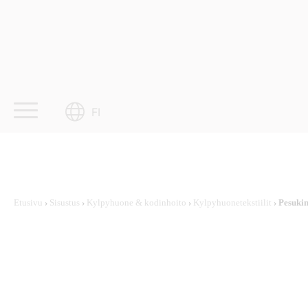
Skip
to
content
FI
Etusivu
›
Sisustus
›
Kylpyhuone & kodinhoito
›
Kylpyhuonetekstiilit
› Pesuki