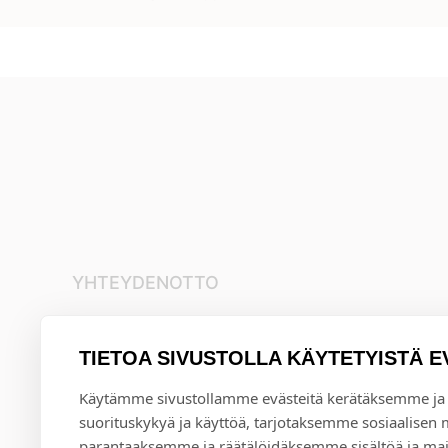
YHTEYDENOTTO
+35845 8041481
info@annival.fi
TIETOA SIVUSTOLLA KÄYTETYISTÄ E
Setäläntie 2, 40950 Muurame
Käytämme sivustollamme evästeitä kerätäksemme ja
suorituskykyä ja käyttöä, tarjotaksemme sosiaalisen
parantaaksemme ja räätälöidäksemme sisältöä ja mai