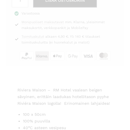
LISÄÄ OSTOSKORIIN
RM
Hotel
Varastossa
beige
Monipuoliset maksutavat
mm. Klarna, yleisimmät
100x50
maksukortit, verkkopankit ja MobilePay
Riviéra
Maison
Toimituskulut
alkaen 4,90 €. Yli 140 € tilaukset
määrä
toimituskuluitta (ei huonekalut ja matot)
Riviera Maison – RM Hotel vaalean beigen
sävyinen, erittäin laadukas hotellitason pyyhe
Riviéra Maison logolla! Erinomainen lahjaidea!
100 x 50cm
100% puuvilla
40°C asteen vesipesu