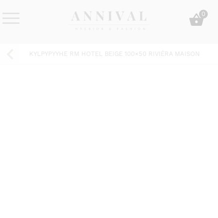
Skip
0
to
content
Annival
Sisustus
Lifestyle-
&
KYLPYPYYHE RM HOTEL BEIGE 100×50 RIVIÉRA MAISON
&
muoti
sisustusverkkokauppa