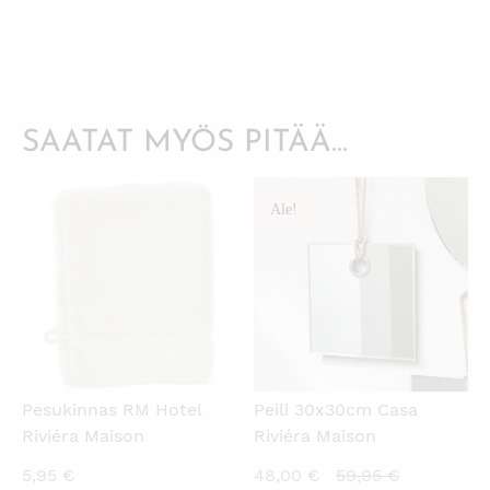
SAATAT MYÖS PITÄÄ...
Ale!
KATSO PIKANÄKYMÄ
KATSO PIKANÄKYMÄ
Pesukinnas RM Hotel
Peili 30x30cm Casa
Riviéra Maison
Riviéra Maison
Nykyinen
Alkuperäi
5,95
€
48,00
€
59,95
€