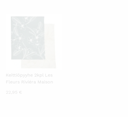
hinta
hinta
on:
oli:
48,00 €.
59,95 €.
KATSO PIKANÄKYMÄ
Keittiöpyyhe 2kpl Les
Fleurs Riviéra Maison
22,95
€