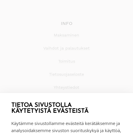
INFO
Maksaminen
Vaihdot ja palautukset
Toimitus
Tietosuojaseloste
Yhteystiedot
TIETOA SIVUSTOLLA
KÄYTETYISTÄ EVÄSTEISTÄ
Käytämme sivustollamme evästeitä kerätäksemme ja
analysoidaksemme sivuston suorituskykyä ja käyttöä,