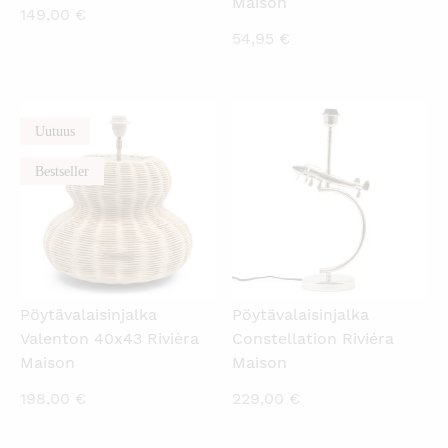
Maison
149,00
€
54,95
€
Uutuus
KATSO PIKANÄKYMÄ
KATSO PIKANÄKYMÄ
Bestseller
Pöytävalaisinjalka
Pöytävalaisinjalka
Valenton 40x43 Rivièra
Constellation Riviéra
Maison
Maison
198,00
€
229,00
€