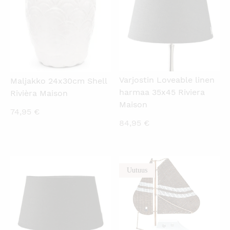
Varjostin Loveable linen
Maljakko 24x30cm Shell
harmaa 35x45 Riviera
Rivièra Maison
Maison
74,95
€
84,95
€
Uutuus
KATSO PIKANÄKYMÄ
KATSO PIKANÄKYMÄ