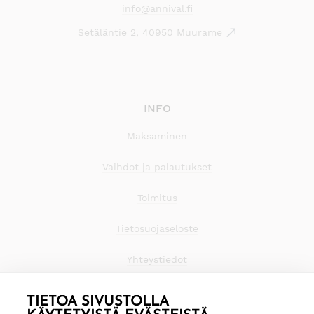
info@annival.fi
Setäläntie 2, 40950 Muurame
INFO
Maksaminen
Vaihdot ja palautukset
Toimitus
Tietosuojaseloste
Yhteystiedot
TIETOA SIVUSTOLLA