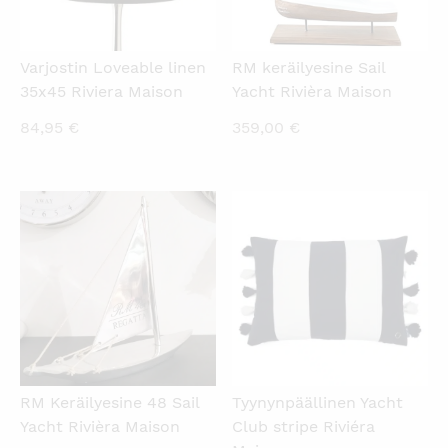
Varjostin Loveable linen
RM keräilyesine Sail
35x45 Riviera Maison
Yacht Rivièra Maison
84,95
€
359,00
€
KATSO PIKANÄKYMÄ
KATSO PIKANÄKYMÄ
RM Keräilyesine 48 Sail
Tyynynpäällinen Yacht
Yacht Rivièra Maison
Club stripe Riviéra