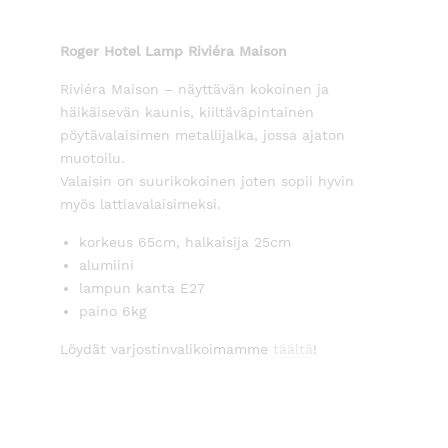
Roger Hotel Lamp Riviéra Maison
Riviéra Maison – näyttävän kokoinen ja
häikäisevän kaunis, kiiltäväpintainen
pöytävalaisimen metallijalka, jossa ajaton
muotoilu.
Valaisin on suurikokoinen joten sopii hyvin
myös lattiavalaisimeksi.
korkeus 65cm, halkaisija 25cm
alumiini
lampun kanta E27
paino 6kg
Löydät varjostinvalikoimamme
täältä
!