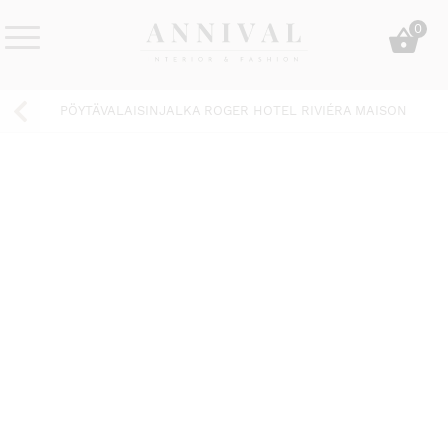
Skip
0
to
content
Annival
Sisustus
Lifestyle-
&
PÖYTÄVALAISINJALKA ROGER HOTEL RIVIÉRA MAISON
&
muoti
sisustusverkkokauppa