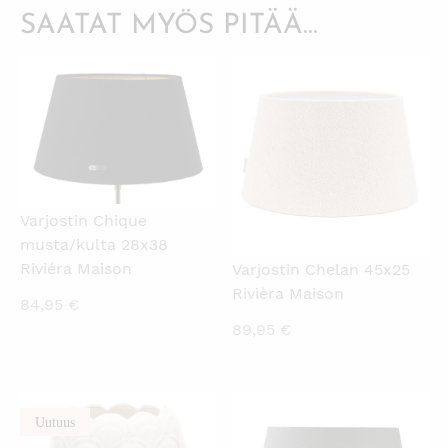
SAATAT MYÖS PITÄÄ...
KATSO PIKANÄKYMÄ
KATSO PIKANÄKYMÄ
Varjostin Chique
musta/kulta 28x38
Riviéra Maison
Varjostin Chelan 45x25
Rivièra Maison
84,95
€
89,95
€
Uutuus
KATSO PIKANÄKYMÄ
KATSO PIKANÄKYMÄ