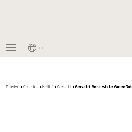
Skip
to
content
FI
Etusivu
›
Sisustus
›
Keittiö
›
Servetit
› Servetti Rose white GreenGa