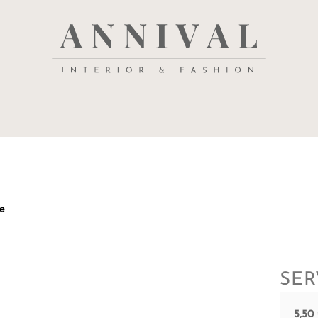
Annival
Sisustus
&
Lifestyle-
muoti
&
sisustusverkkokauppa
te
SER
5,50