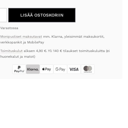
etti
LISÄÄ OSTOSKORIIN
e
e
Varastossa
enGate
Monipuoliset maksutavat
mm. Klarna, yleisimmät maksukortit,
rä
verkkopankit ja MobilePay
Toimituskulut
alkaen 4,90 €. Yli 140 € tilaukset toimituskuluitta (ei
huonekalut ja matot)