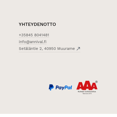
YHTEYDENOTTO
+35845 8041481
info@annival.fi
Setäläntie 2, 40950 Muurame