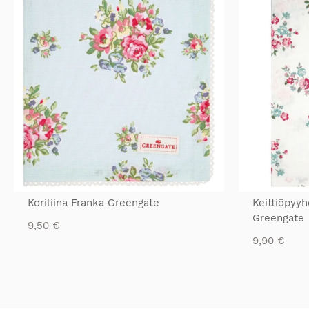
Koriliina Franka Greengate
Keittiöpyy
Greengate
9,50
€
9,90
€