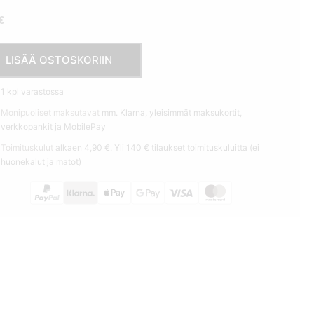
€
aservetti
LISÄÄ OSTOSKORIIN
ng
ssom
1 kpl varastossa
nen
Monipuoliset maksutavat
mm. Klarna, yleisimmät maksukortit,
ä
verkkopankit ja MobilePay
Toimituskulut
alkaen 4,90 €. Yli 140 € tilaukset toimituskuluitta (ei
huonekalut ja matot)