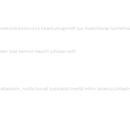
rveteissä toistuva kirsikankukkaprintti tuo ihastuttavaa tunnelma
sen saat hennon kauniit juhlaservetit
attauksiin, mutta tuovat tyylikästä ilmettä mihin tahansa juhlap