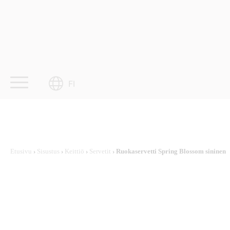
Skip
to
content
FI
Etusivu
›
Sisustus
›
Keittiö
›
Servetit
› Ruokaservetti Spring Blossom sininen