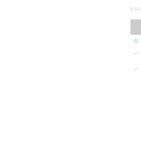
5,50
Ruok
Spri
Blo
sini
määr