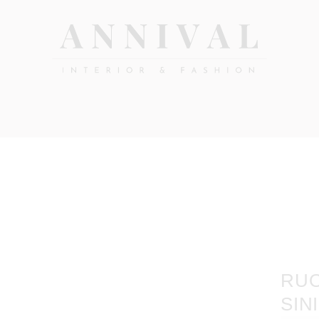
Annival
Sisustus
&
Lifestyle-
muoti
&
sisustusverkkokauppa
RUO
SIN