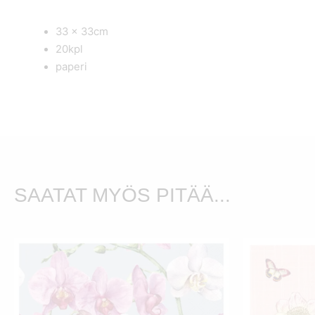
33 x 33cm
20kpl
paperi
SAATAT MYÖS PITÄÄ...