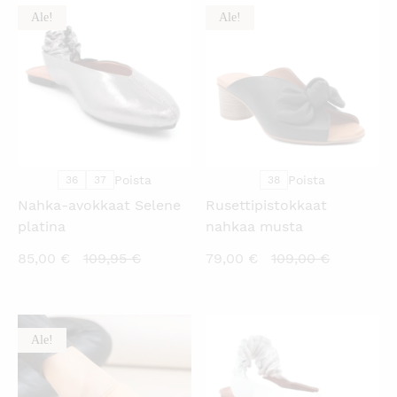
Ale!
Ale!
KATSO PIKANÄKYMÄ
KATSO PIKANÄKYMÄ
Poista
Poista
36
37
38
Nahka-avokkaat Selene
Rusettipistokkaat
platina
nahkaa musta
Nykyinen
Alkuperäinen
Nykyinen
Alkuperä
85,00
€
109,95
€
79,00
€
109,00
€
hinta
hinta
hinta
hinta
on:
oli:
on:
oli:
85,00 €.
109,95 €.
79,00 €.
109,00 €.
Ale!
KATSO PIKANÄKYMÄ
KATSO PIKANÄKYMÄ