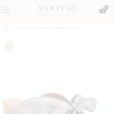
Skip
0
to
content
Annival
Sisustus
Lifestyle-
&
RUSETTIPISTOKKAAT NAHKAA PLATINA
&
muoti
sisustusverkkokauppa
Ale!