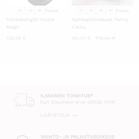
Poista
Poista
37
39
41
37
38
39
41
Nahkakengät musta
Nahkapistokkaat Fanny
Mago
Calou
Nykyinen
Alkuperä
129,95
€
99,00
€
179,00
€
hinta
hinta
on:
oli:
99,00 €.
179,00 €.
ILMAINEN TOIMITUS*
kun tilauksesi arvo ylittää 140€
LISÄTIETOJA
VAIHTO- JA PALAUTUSOIKEUS