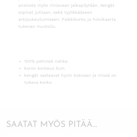
ansiosta myös rintavaan jalkapöytään. Kengät
sopivat juhlaan, sekä tyylikkääseen
arkipukeutumiseen. Palkkikorko ja holvikaarta
tukevan muotoilu.
100% pehmeä nahka
koron korkeus 5cm
kengät vastaavat hyvin kokoaan ja niissä on
tukeva korko.
SAATAT MYÖS PITÄÄ...