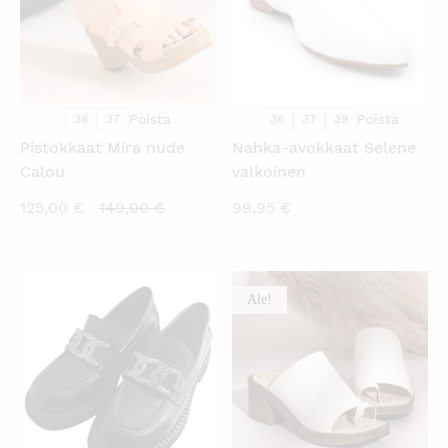
Poista
Poista
36
37
36
37
39
Pistokkaat Mira nude
Nahka-avokkaat Selene
Calou
valkoinen
Nykyinen
Alkuperäinen
125,00
€
149,00
€
99,95
€
hinta
hinta
on:
oli:
125,00 €.
149,00 €.
Ale!
KATSO PIKANÄKYMÄ
KATSO PIKANÄKYMÄ