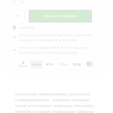
79,00 €.
119,00 €.
37
38
Rusettipistokkaat
LISÄÄ OSTOSKORIIN
nahkaa
platina
Varastossa
määrä
Monipuoliset maksutavat
mm. Klarna, yleisimmät
maksukortit, verkkopankit ja MobilePay
Toimituskulut
alkaen 4,90 €. Yli 140 € tilaukset
toimituskuluitta (ei huonekalut ja matot)
Ihastuttavat nahkapistokkaat, joissa kaunis
rusettiyksityiskohta. Naiselliset pistokkaat
istuvat erinomaisesti useampaan jalkamalliin,
pehmeän ja helposti muotoutuvan nahkansa