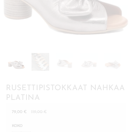
RUSETTIPISTOKKAAT NAHKAA
PLATINA
Nykyinen
Alkuperäinen
79,00
€
119,00
€
hinta
hinta
KOKO
on:
oli: