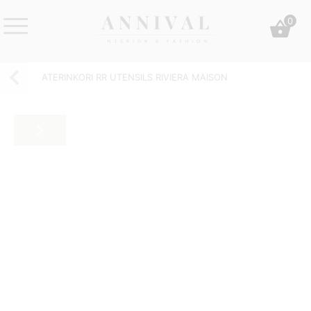
Skip
0
to
content
Annival
Sisustus
Lifestyle-
&
ATERINKORI RR UTENSILS RIVIERA MAISON
&
muoti
sisustusverkkokauppa