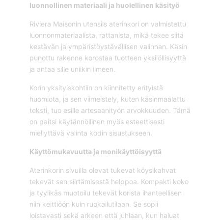
luonnollinen materiaali ja huolellinen käsityö
Riviera Maisonin utensils aterinkori on valmistettu
luonnonmateriaalista, rattanista, mikä tekee siitä
kestävän ja ympäristöystävällisen valinnan. Käsin
punottu rakenne korostaa tuotteen yksilöllisyyttä
ja antaa sille uniikin ilmeen.
Korin yksityiskohtiin on kiinnitetty erityistä
huomiota, ja sen viimeistely, kuten käsinmaalattu
teksti, tuo esille artesaanityön arvokkuuden. Tämä
on paitsi käytännöllinen myös esteettisesti
miellyttävä valinta kodin sisustukseen.
Käyttömukavuutta ja monikäyttöisyyttä
Aterinkorin sivuilla olevat tukevat köysikahvat
tekevät sen siirtämisestä helppoa. Kompakti koko
ja tyylikäs muotoilu tekevät korista ihanteellisen
niin keittiöön kuin ruokailutilaan. Se sopii
loistavasti sekä arkeen että juhlaan, kun haluat