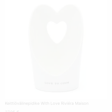
Keittiövälinepidike With Love Riviéra Maison