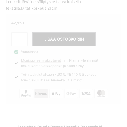
kori keittiöväline säilytys astia valkoisella
tekstillä.Mitat:korkeus 21cm
42,95
€
Aterinkori
LISÄÄ OSTOSKORIIN
RR
Utensils
Varastossa
Riviera
Monipuoliset maksutavat
mm. Klarna, yleisimmät
Maison
maksukortit, verkkopankit ja MobilePay
määrä
Toimituskulut
alkaen 4,90 €. Yli 140 € tilaukset
toimituskuluitta (ei huonekalut ja matot)
Aterinkori Rustic Rattan Utensils Pot rottinki