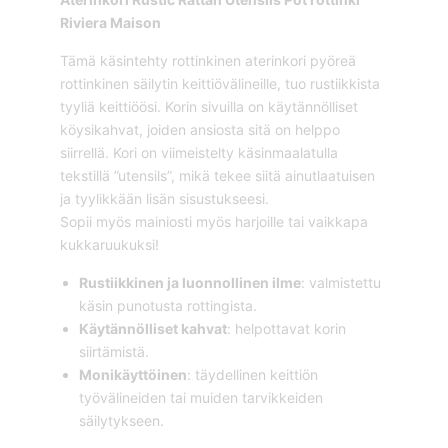
Riviera Maison
Tämä käsintehty rottinkinen aterinkori pyöreä
rottinkinen säilytin keittiövälineille, tuo rustiikkista
tyyliä keittiöösi. Korin sivuilla on käytännölliset
köysikahvat, joiden ansiosta sitä on helppo
siirrellä. Kori on viimeistelty käsinmaalatulla
tekstillä ”utensils”, mikä tekee siitä ainutlaatuisen
ja tyylikkään lisän sisustukseesi.
Sopii myös mainiosti myös harjoille tai vaikkapa
kukkaruukuksi!
Rustiikkinen ja luonnollinen ilme
: valmistettu
käsin punotusta rottingista.
Käytännölliset kahvat
: helpottavat korin
siirtämistä.
Monikäyttöinen
: täydellinen keittiön
työvälineiden tai muiden tarvikkeiden
säilytykseen.