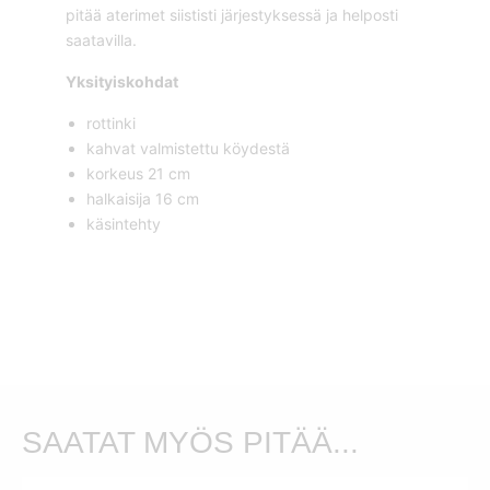
pitää aterimet siististi järjestyksessä ja helposti
saatavilla.
Yksityiskohdat
rottinki
kahvat valmistettu köydestä
korkeus 21 cm
halkaisija 16 cm
käsintehty
SAATAT MYÖS PITÄÄ...