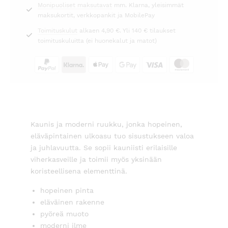
Monipuoliset maksutavat
mm. Klarna, yleisimmät
maksukortit, verkkopankit ja MobilePay
Toimituskulut
alkaen 4,90 €. Yli 140 € tilaukset
toimituskuluitta (ei huonekalut ja matot)
Kaunis ja moderni ruukku, jonka hopeinen,
eläväpintainen ulkoasu tuo sisustukseen valoa
ja juhlavuutta. Se sopii kauniisti erilaisille
viherkasveille ja toimii myös yksinään
koristeellisena elementtinä.
hopeinen pinta
eläväinen rakenne
pyöreä muoto
moderni ilme