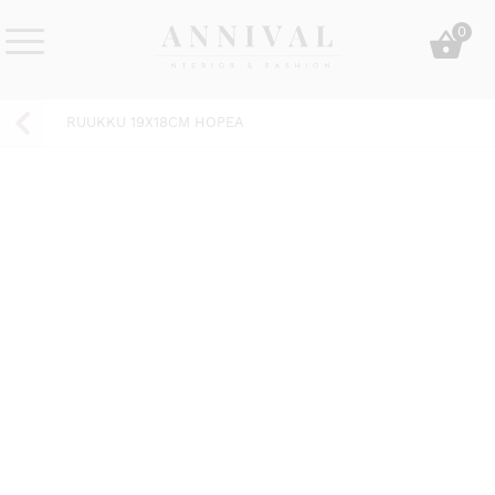
Skip
0
to
content
Annival
Sisustus
Lifestyle-
&
RUUKKU 19X18CM HOPEA
&
muoti
sisustusverkkokauppa