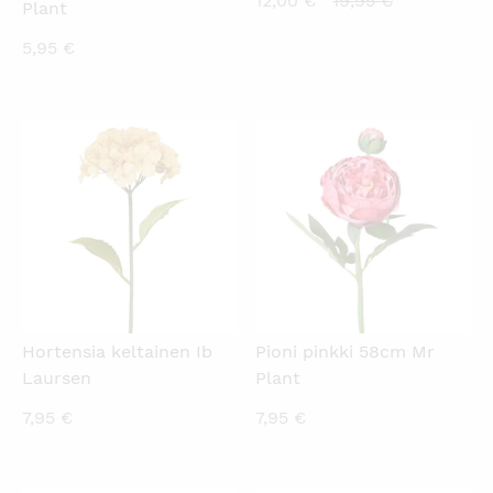
12,00
€
19,95
€
Plant
hinta
hinta
5,95
€
on:
oli:
12,00 €.
19,95 €.
KATSO PIKANÄKYMÄ
KATSO PIKANÄKYMÄ
Hortensia keltainen Ib
Pioni pinkki 58cm Mr
Laursen
Plant
7,95
€
7,95
€