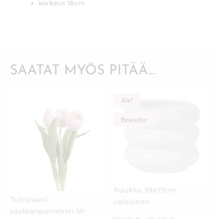
korkeus 18cm
SAATAT MYÖS PITÄÄ...
Ale!
KATSO PIKANÄKYMÄ
KATSO PIKANÄKYMÄ
Bestseller
Ruukku 19x17cm
Tulppaani
valkoinen
vaaleanpunainen Mr
Nykyinen
Alkuperäin