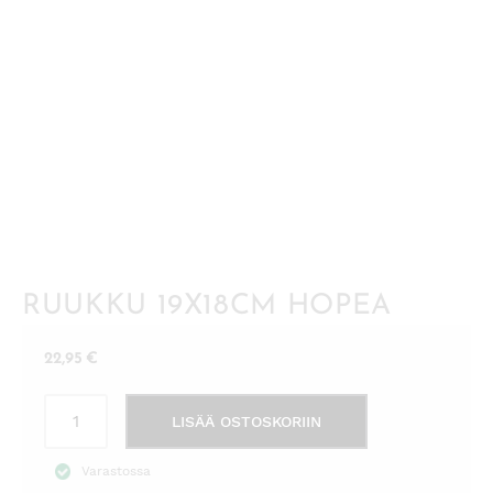
RUUKKU 19X18CM HOPEA
22,95
€
Ruukku
LISÄÄ OSTOSKORIIN
19x18cm
hopea
Varastossa
määrä