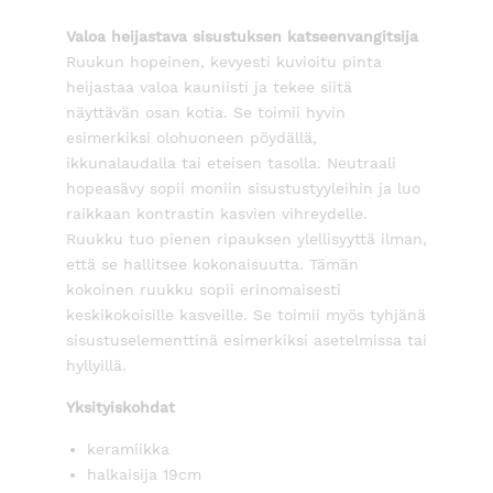
Valoa heijastava sisustuksen katseenvangitsija
Ruukun hopeinen, kevyesti kuvioitu pinta
heijastaa valoa kauniisti ja tekee siitä
näyttävän osan kotia. Se toimii hyvin
esimerkiksi olohuoneen pöydällä,
ikkunalaudalla tai eteisen tasolla. Neutraali
hopeasävy sopii moniin sisustustyyleihin ja luo
raikkaan kontrastin kasvien vihreydelle.
Ruukku tuo pienen ripauksen ylellisyyttä ilman,
että se hallitsee kokonaisuutta. Tämän
kokoinen ruukku sopii erinomaisesti
keskikokoisille kasveille. Se toimii myös tyhjänä
sisustuselementtinä esimerkiksi asetelmissa tai
hyllyillä.
Yksityiskohdat
keramiikka
halkaisija 19cm