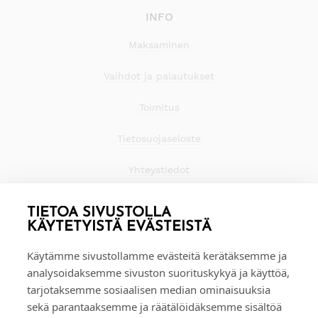
INFO
Maksaminen
Vaihdot ja palautukset
Toimitus
Tietosuojaseloste
Yhteystiedot
TIETOA SIVUSTOLLA
KÄYTETYISTÄ EVÄSTEISTÄ
Käytämme sivustollamme evästeitä kerätäksemme ja
analysoidaksemme sivuston suorituskykyä ja käyttöä,
tarjotaksemme sosiaalisen median ominaisuuksia
sekä parantaaksemme ja räätälöidäksemme sisältöä