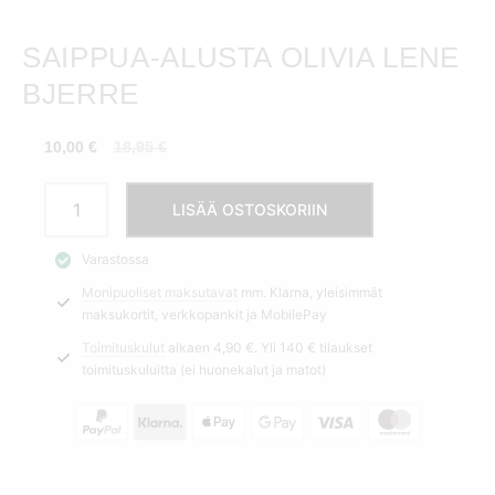
SAIPPUA-ALUSTA OLIVIA LENE
BJERRE
Nykyinen
Alkuperäinen
10,00
€
18,95
€
hinta
hinta
Saippua-
on:
oli:
LISÄÄ OSTOSKORIIN
alusta
10,00 €.
18,95 €.
Olivia
Varastossa
Lene
Monipuoliset maksutavat
mm. Klarna, yleisimmät
Bjerre
maksukortit, verkkopankit ja MobilePay
määrä
Toimituskulut
alkaen 4,90 €. Yli 140 € tilaukset
toimituskuluitta (ei huonekalut ja matot)