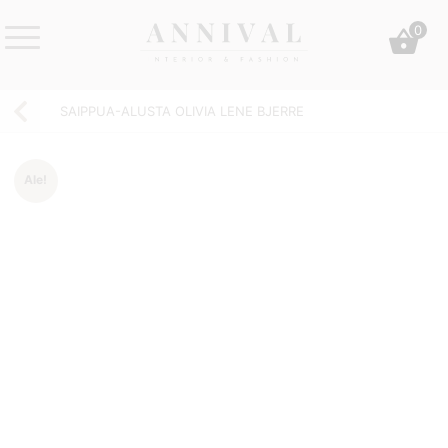
Skip
0
to
content
Annival
Sisustus
Lifestyle-
&
SAIPPUA-ALUSTA OLIVIA LENE BJERRE
&
muoti
sisustusverkkokauppa
Ale!