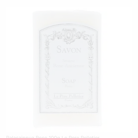
Palasaippua Rose 100g Le Pere Pelletier