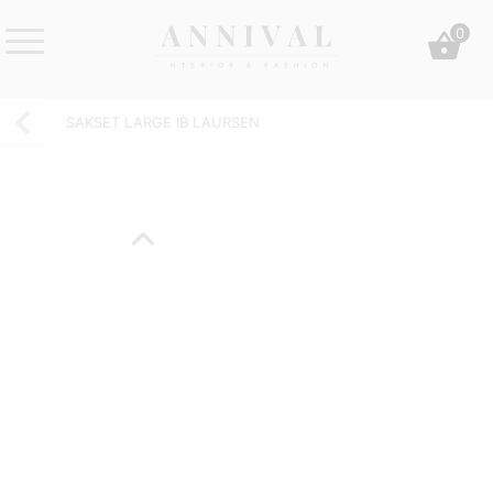
Skip
0
to
content
Annival
Sisustus
Lifestyle-
&
SAKSET LARGE IB LAURSEN
&
muoti
sisustusverkkokauppa