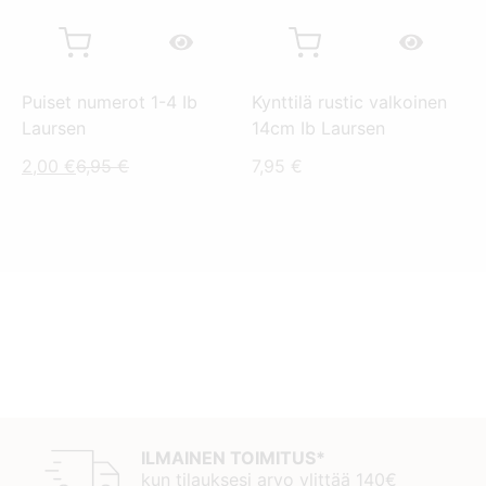
Puiset numerot 1-4 Ib
Kynttilä rustic valkoinen
Laursen
14cm Ib Laursen
Nykyinen
Alkuperäinen
2,00
€
6,95
€
7,95
€
hinta
hinta
on:
oli:
2,00 €.
6,95 €.
ILMAINEN TOIMITUS*
kun tilauksesi arvo ylittää 140€