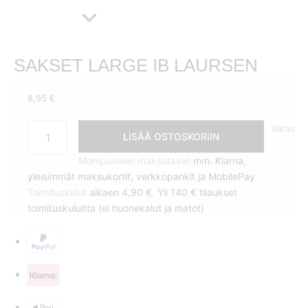
SAKSET LARGE IB LAURSEN
8,95
€
Sakset
Varasto
LISÄÄ OSTOSKORIIN
Large
Ib
Monipuoliset maksutavat
mm. Klarna,
Laursen
yleisimmät maksukortit, verkkopankit ja MobilePay
määrä
Toimituskulut
alkaen 4,90 €. Yli 140 € tilaukset
toimituskuluitta (ei huonekalut ja matot)