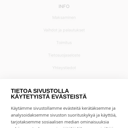
INFO
Maksaminen
Vaihdot ja palautukset
Toimitus
Tietosuojaseloste
Yhteystiedot
TIETOA SIVUSTOLLA
KÄYTETYISTÄ EVÄSTEISTÄ
Käytämme sivustollamme evästeitä kerätäksemme ja
analysoidaksemme sivuston suorituskykyä ja käyttöä,
tarjotaksemme sosiaalisen median ominaisuuksia