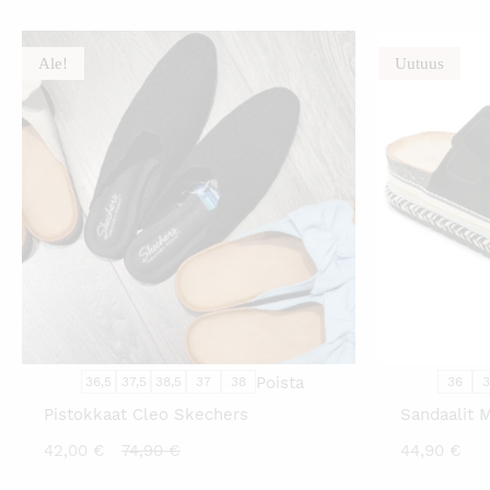
o
6
Ale!
Uutuus
TÄLLÄ
TUOTTEELLA
ON
USEAMPI
MUUNNELMA.
VOIT
TEHDÄ
VALINNAT
TUOTTEEN
SIVULLA.
Poista
36,5
37,5
38,5
37
38
36
Pistokkaat Cleo Skechers
Sandaalit 
Nykyinen
Alkuperäinen
42,00
€
74,90
€
44,90
€
hinta
hinta