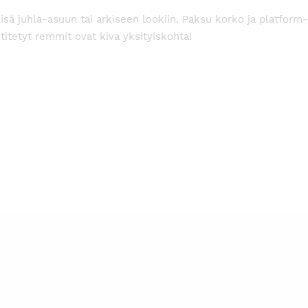
 lisä juhla-asuun tai arkiseen lookiin. Paksu korko ja platfor
titetyt remmit ovat kiva yksityiskohta!