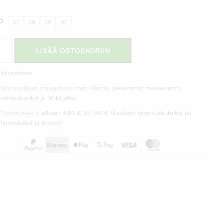
O
37
38
39
41
aletit
LISÄÄ OSTOSKORIIN
a
e
Varastossa
rä
Monipuoliset maksutavat
mm. Klarna, yleisimmät maksukortit,
verkkopankit ja MobilePay
Toimituskulut
alkaen 4,90 €. Yli 140 € tilaukset toimituskuluitta (ei
huonekalut ja matot)