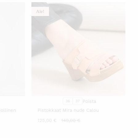
Ale!
Ä
TÄLLÄ
TTEELLA
TUOTTEELLA
ON
AMPI
USEAMPI
NNELMA.
MUUNNELMA.
VOIT
DÄ
TEHDÄ
NNAT
VALINNAT
TTEEN
TUOTTEEN
LLA.
SIVULLA.
Poista
36
37
ollinen
Pistokkaat Mira nude Calou
Nykyinen
Alkuperäinen
125,00
€
149,00
€
hinta
hinta
on:
oli: