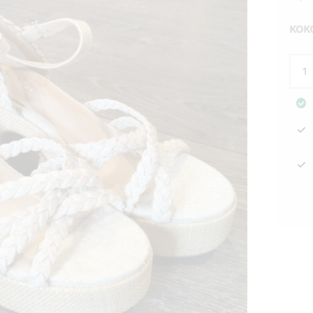
KOK
Sand
Lun
beig
mää