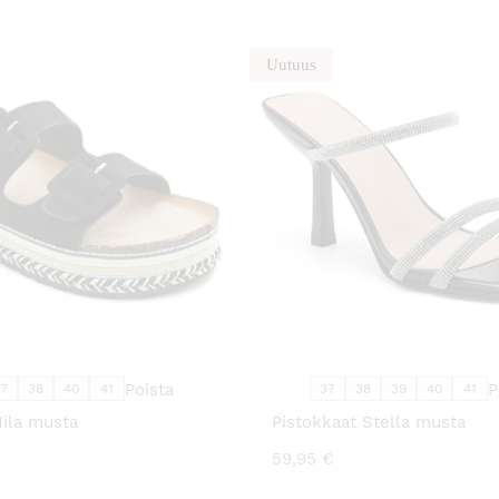
n:
oli:
9,00 €.
129,95 €.
Uutuus
TÄLLÄ
TÄLL
TUOTTEELLA
TUO
ON
ON
USEAMPI
USE
MUUNNELMA.
MUU
VOIT
VOIT
TEHDÄ
TEH
VALINNAT
VALI
TUOTTEEN
TUO
SIVULLA.
SIVU
Poista
P
37
38
40
41
37
38
39
40
41
Mila musta
Pistokkaat Stella musta
59,95
€