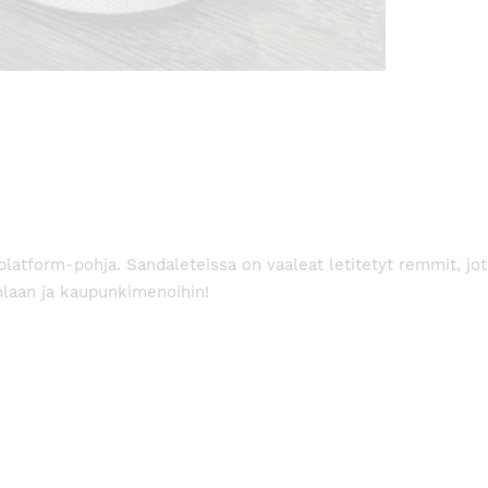
platform-pohja. Sandaleteissa on vaaleat letitetyt remmit, jo
hlaan ja kaupunkimenoihin!