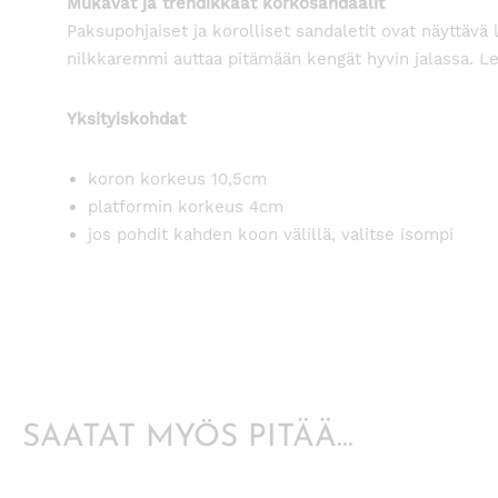
Mukavat ja trendikkäät korkosandaalit
Paksupohjaiset ja korolliset sandaletit ovat näyttävä
nilkkaremmi auttaa pitämään kengät hyvin jalassa. Le
Yksityiskohdat
koron korkeus 10,5cm
platformin korkeus 4cm
jos pohdit kahden koon välillä, valitse isompi
SAATAT MYÖS PITÄÄ...