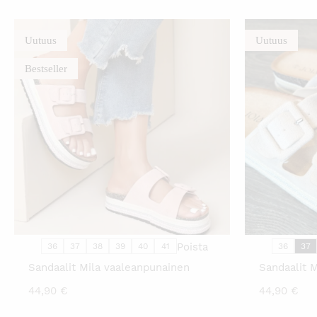
on:
oli:
42,00 €.
74,90 €.
Uutuus
Uutuus
Bestseller
TÄLLÄ
TUOTTEELLA
ON
USEAMPI
MUUNNELMA.
VOIT
TEHDÄ
VALINNAT
TUOTTEEN
SIVULLA.
Poista
36
37
38
39
40
41
36
37
Sandaalit Mila vaaleanpunainen
Sandaalit M
44,90
€
44,90
€