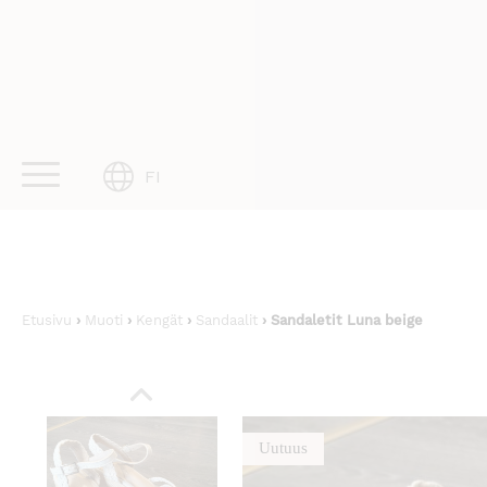
Skip
to
content
FI
Etusivu
›
Muoti
›
Kengät
›
Sandaalit
› Sandaletit Luna beige
Uutuus