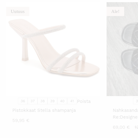
Uutuus
Ale!
TÄLLÄ
TUOTTEELLA
ON
USEAMPI
MUUNNELMA.
VOIT
TEHDÄ
VALINNAT
TUOTTEEN
SIVULLA.
Poista
36
37
38
39
40
41
Pistokkaat Stella shampanja
Nahkasanda
Re:Designe
59,95
€
N
69,00
€
1
h