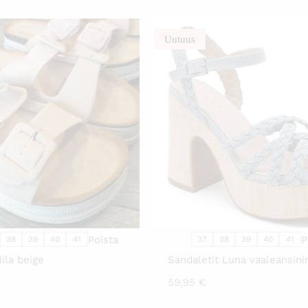
Uutuus
TÄLLÄ
TÄLL
TUOTTEELLA
TUO
ON
ON
USEAMPI
USE
MUUNNELMA.
MUU
VOIT
VOIT
TEHDÄ
TEH
VALINNAT
VALI
TUOTTEEN
TUO
SIVULLA.
SIVU
Poista
P
38
39
40
41
37
38
39
40
41
ila beige
Sandaletit Luna vaaleansini
59,95
€