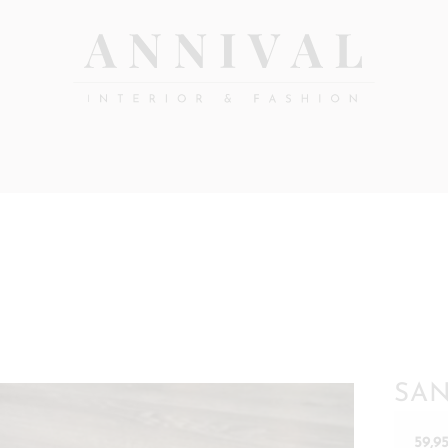
Annival
Sisustus
&
Lifestyle-
muoti
&
sisustusverkkokauppa
SAN
59,9