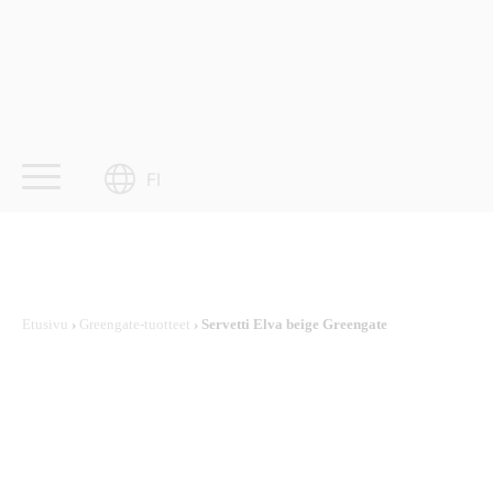
Skip
to
content
FI
Etusivu
›
Greengate-tuotteet
› Servetti Elva beige Greengate