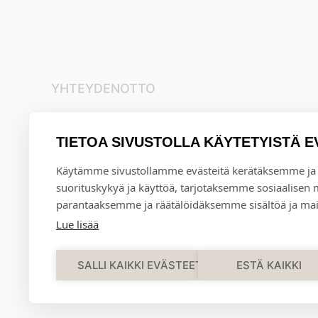
YHTEYDENOTTO
+35845 8041481
info@annival.fi
TIETOA SIVUSTOLLA KÄYTETYISTÄ E
Setäläntie 2, 40950 Muurame
Käytämme sivustollamme evästeitä kerätäksemme ja
suorituskykyä ja käyttöä, tarjotaksemme sosiaalisen
parantaaksemme ja räätälöidäksemme sisältöä ja mai
Lue lisää
SALLI KAIKKI EVÄSTEET
ESTÄ KAIKKI