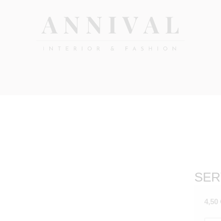
Annival
Sisustus
&
Lifestyle-
muoti
&
sisustusverkkokauppa
SER
4,50