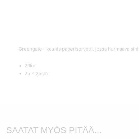
Greengate – kaunis paperiservetti, jossa hurmaava sini
20kpl
25 x 25cm
SAATAT MYÖS PITÄÄ...