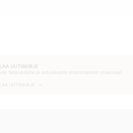
ILAA UUTISKIRJE
ule tarjouksista ja uutuuksista ensimmäisten joukossa!
LAA UUTISKIRJE