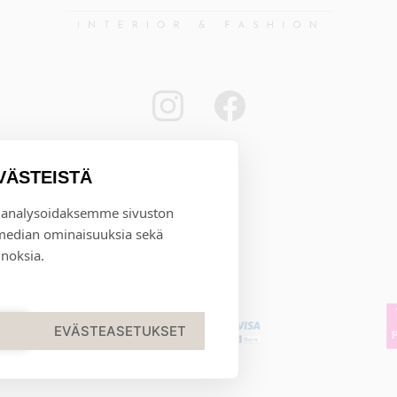
VÄSTEISTÄ
 analysoidaksemme sivuston
 median ominaisuuksia sekä
noksia.
EVÄSTEASETUKSET