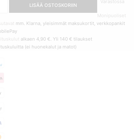
etti
Varastossa
LISÄÄ OSTOSKORIIN
Monipuoliset
e
utavat
mm. Klarna, yleisimmät maksukortit, verkkopankit
ngate
obilePay
ä
ituskulut
alkaen 4,90 €. Yli 140 € tilaukset
ituskuluitta (ei huonekalut ja matot)